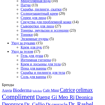
Мицеллярная вода
(10)
Патчи
(13)
Скрабы, пилинги, скатки
(5)
Солнцезащитный крем
(29)
Спреи для лица
(3)
Средства для проблемной кожи
(14)
Сыворотки для лица
(27)
Тонеры, эмульсии и эссенции
(23)
Тоники
(4)
Энзимные пудры
(5)
Уход за руками
(15)
Крем для рук
(15)
Уход за телом
(17)
Гель для душа
(3)
Интимная гигиена
(1)
Крем и лосьоны для тела
(2)
Пена для ванны
(5)
Скрабы и пилинги для тела
(5)
Соль для ванны
(1)
Бренды
Catrice
celimax
Bioderma
Aravia
Cafe Mimi
bubchen
Compliment
Daeng Gi Meo Ri
Deonica
Dr. Rashel
Deoproce
Dr. Cellio
Dr.ceuracle