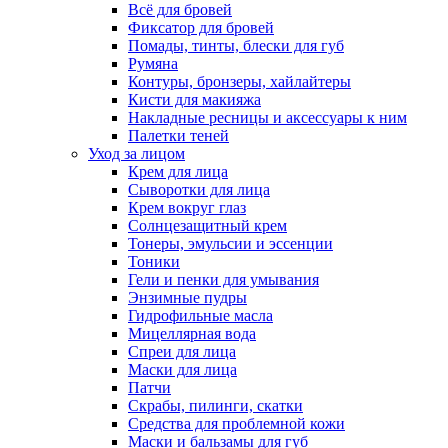
Всё для бровей
Фиксатор для бровей
Помады, тинты, блески для губ
Румяна
Контуры, бронзеры, хайлайтеры
Кисти для макияжа
Накладные ресницы и аксессуары к ним
Палетки теней
Уход за лицом
Крем для лица
Сыворотки для лица
Крем вокруг глаз
Солнцезащитный крем
Тонеры, эмульсии и эссенции
Тоники
Гели и пенки для умывания
Энзимные пудры
Гидрофильные масла
Мицеллярная вода
Спреи для лица
Маски для лица
Патчи
Скрабы, пилинги, скатки
Средства для проблемной кожи
Маски и бальзамы для губ