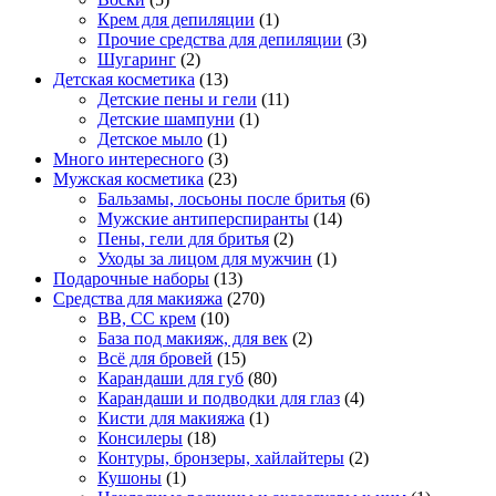
Крем для депиляции
(1)
Прочие средства для депиляции
(3)
Шугаринг
(2)
Детская косметика
(13)
Детские пены и гели
(11)
Детские шампуни
(1)
Детское мыло
(1)
Много интересного
(3)
Мужская косметика
(23)
Бальзамы, лосьоны после бритья
(6)
Мужские антиперспиранты
(14)
Пены, гели для бритья
(2)
Уходы за лицом для мужчин
(1)
Подарочные наборы
(13)
Средства для макияжа
(270)
BB, CC крем
(10)
База под макияж, для век
(2)
Всё для бровей
(15)
Карандаши для губ
(80)
Карандаши и подводки для глаз
(4)
Кисти для макияжа
(1)
Консилеры
(18)
Контуры, бронзеры, хайлайтеры
(2)
Кушоны
(1)