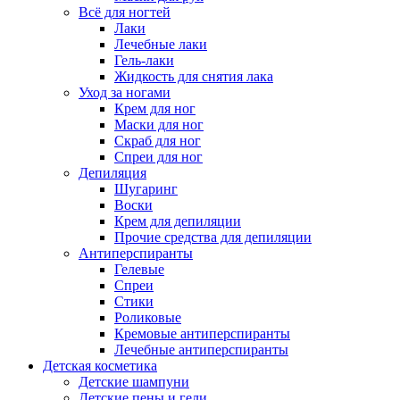
Всё для ногтей
Лаки
Лечебные лаки
Гель-лаки
Жидкость для снятия лака
Уход за ногами
Крем для ног
Маски для ног
Скраб для ног
Спреи для ног
Депиляция
Шугаринг
Воски
Крем для депиляции
Прочие средства для депиляции
Антиперспиранты
Гелевые
Спреи
Стики
Роликовые
Кремовые антиперспиранты
Лечебные антиперспиранты
Детская косметика
Детские шампуни
Детские пены и гели