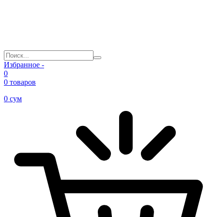
Избранное -
0
0 товаров
0
сум