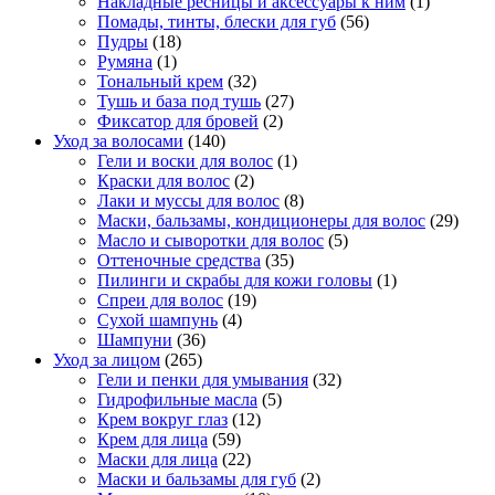
Накладные ресницы и аксессуары к ним
(1)
Помады, тинты, блески для губ
(56)
Пудры
(18)
Румяна
(1)
Тональный крем
(32)
Тушь и база под тушь
(27)
Фиксатор для бровей
(2)
Уход за волосами
(140)
Гели и воски для волос
(1)
Краски для волос
(2)
Лаки и муссы для волос
(8)
Маски, бальзамы, кондиционеры для волос
(29)
Масло и сыворотки для волос
(5)
Оттеночные средства
(35)
Пилинги и скрабы для кожи головы
(1)
Спреи для волос
(19)
Сухой шампунь
(4)
Шампуни
(36)
Уход за лицом
(265)
Гели и пенки для умывания
(32)
Гидрофильные масла
(5)
Крем вокруг глаз
(12)
Крем для лица
(59)
Маски для лица
(22)
Маски и бальзамы для губ
(2)