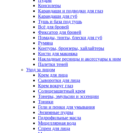
Пудры
Консилеры
Карандаши и подводки для глаз
Карандаши для губ
Тушь и база под тушь
Всё для бровей
Фиксатор для бровей
Помады, тинты, блески для губ
Румяна
Контуры, бронзеры, хайлайтеры
Кисти для макияжа
Накладные ресницы и аксессуары к ним
Палетки теней
Уход за лицом
Крем для лица
Сыворотки для лица
Крем вокруг глаз
Солнцезащитный крем
Тонеры, эмульсии и эссенции
Тоники
Гели и пенки для умывания
Энзимные пудры
Гидрофильные масла
Мицеллярная вода
Спреи для лица