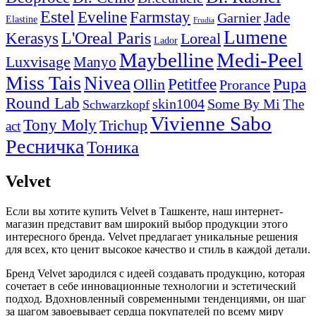
Estel
Eveline
Farmstay
Jade
Garnier
Elastine
Frudia
Lumene
L'Oreal Paris
Kerasys
Loreal
Lador
Maybelline
Medi-Peel
Luxvisage
Manyo
Miss Tais
Nivea
Pupa
Petitfee
Ollin
Prorance
Round Lab
skin1004
Some By Mi
The
Schwarzkopf
Vivienne Sabo
Tony Moly
Trichup
act
Ресничка
Тоника
Velvet
Если вы хотите купить Velvet в Ташкенте, наш интернет-
магазин представит вам широкий выбор продукции этого
интересного бренда. Velvet предлагает уникальные решения
для всех, кто ценит высокое качество и стиль в каждой детали.
Бренд Velvet зародился с идеей создавать продукцию, которая
сочетает в себе инновационные технологии и эстетический
подход. Вдохновленный современными тенденциями, он шаг
за шагом завоевывает сердца покупателей по всему миру