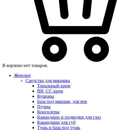
В корзине нет товаров.
Женское
Средства для макияжа
Тональный крем
BB, CC крем
Кушоны
База под макияж, для век
Пудры
Консилеры
Карандаши и подводки для глаз
Карандаши для губ
Тушь и база под тушь