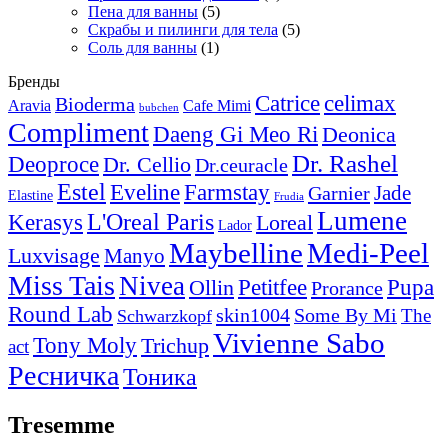
Пена для ванны
(5)
Скрабы и пилинги для тела
(5)
Соль для ванны
(1)
Бренды
Catrice
celimax
Bioderma
Aravia
Cafe Mimi
bubchen
Compliment
Daeng Gi Meo Ri
Deonica
Dr. Rashel
Deoproce
Dr. Cellio
Dr.ceuracle
Estel
Eveline
Farmstay
Jade
Garnier
Elastine
Frudia
Lumene
L'Oreal Paris
Kerasys
Loreal
Lador
Maybelline
Medi-Peel
Luxvisage
Manyo
Miss Tais
Nivea
Pupa
Petitfee
Ollin
Prorance
Round Lab
skin1004
Some By Mi
The
Schwarzkopf
Vivienne Sabo
Tony Moly
Trichup
act
Ресничка
Тоника
Tresemme