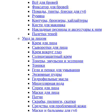
Всё для бровей
Фиксатор для бровей
Помады, тинты, блески для губ
Румяна
Контуры, бронзеры, хайлайтеры
Кисти для макияжа
Накладные ресницы и аксессуары к ним
Палетки теней
Уход за лицом
Крем для лица
Сыворотки для лица
Крем вокруг глаз
Солнцезащитный крем
Тонеры, эмульсии и эссенции
Тоники
Гели и пенки для умывания
Энзимные пудры
Гидрофильные масла
Мицеллярная вода
Спреи для лица
Маски для лица
Патчи
Скрабы, пилинги, скатки
Средства для проблемной кожи
Маски и бальзамы для губ