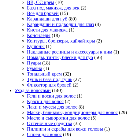
BB, CC крем
(10)
База под макияж, для век
(2)
Всё для бровей
(15)
Карандаши для губ
(80)
Карандаши и подводки для глаз
(4)
Кисти для макияжа
(1)
Консилеры
(18)
Контуры, бронзеры, хайлайтеры
(2)
Кушоны
(1)
Накладные ресницы и аксессуары к ним
(1)
Помады, тинты, блески для губ
(56)
Пудры
(18)
Румяна
(1)
Тональный крем
(32)
Тушь и база под тушь
(27)
Фиксатор для бровей
(2)
Уход за волосами
(140)
Гели и воски для волос
(1)
Краски для волос
(2)
Лаки и муссы для волос
(8)
Маски, бальзамы, кондиционеры для волос
(29)
Масло и сыворотки для волос
(5)
Оттеночные средства
(35)
Пилинги и скрабы для кожи головы
(1)
Спреи для волос
(19)