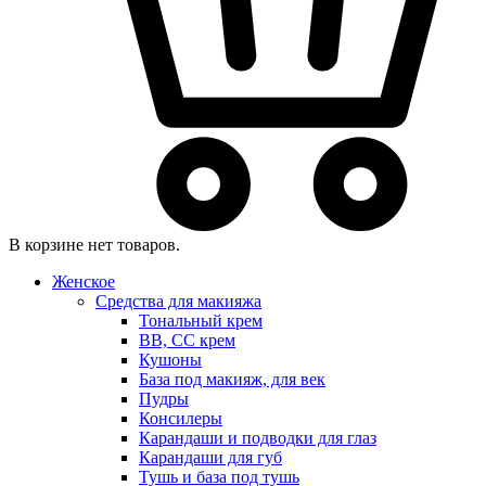
В корзине нет товаров.
Женское
Средства для макияжа
Тональный крем
BB, CC крем
Кушоны
База под макияж, для век
Пудры
Консилеры
Карандаши и подводки для глаз
Карандаши для губ
Тушь и база под тушь