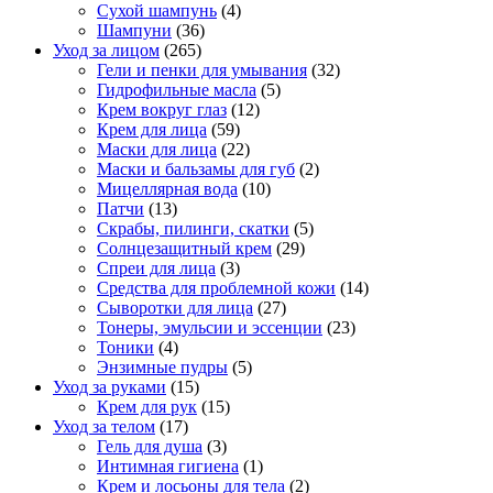
Сухой шампунь
(4)
Шампуни
(36)
Уход за лицом
(265)
Гели и пенки для умывания
(32)
Гидрофильные масла
(5)
Крем вокруг глаз
(12)
Крем для лица
(59)
Маски для лица
(22)
Маски и бальзамы для губ
(2)
Мицеллярная вода
(10)
Патчи
(13)
Скрабы, пилинги, скатки
(5)
Солнцезащитный крем
(29)
Спреи для лица
(3)
Средства для проблемной кожи
(14)
Сыворотки для лица
(27)
Тонеры, эмульсии и эссенции
(23)
Тоники
(4)
Энзимные пудры
(5)
Уход за руками
(15)
Крем для рук
(15)
Уход за телом
(17)
Гель для душа
(3)
Интимная гигиена
(1)
Крем и лосьоны для тела
(2)