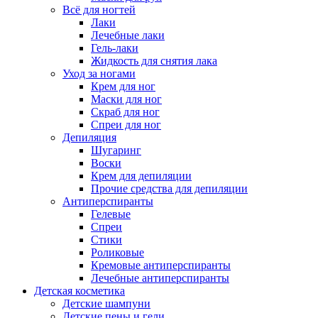
Всё для ногтей
Лаки
Лечебные лаки
Гель-лаки
Жидкость для снятия лака
Уход за ногами
Крем для ног
Маски для ног
Скраб для ног
Спреи для ног
Депиляция
Шугаринг
Воски
Крем для депиляции
Прочие средства для депиляции
Антиперспиранты
Гелевые
Спреи
Стики
Роликовые
Кремовые антиперспиранты
Лечебные антиперспиранты
Детская косметика
Детские шампуни
Детские пены и гели