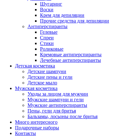
Шугаринг
Воски
Крем для депиляции
Прочие средства для депиляции
Антиперспиранты
Гелевые
Спреи
Стики
Роликовые
Кремовые антиперспиранты
Лечебные антиперспиранты
Детская косметика
Детские шампуни
Детские пены и гели
Детское мыло
Мужская косметика
Уходы за лицом для мужчин
Мужские шампуни и гели
Мужские антиперспиранты
Пены, гели для бритья
Бальзамы, лосьоны после бритья
Много интересного
Подарочные наборы
Контакты