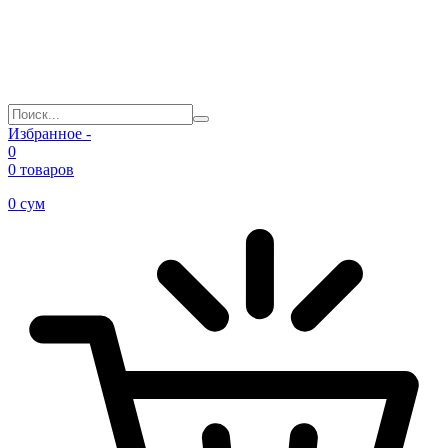
Избранное -
0
0 товаров
0
сум