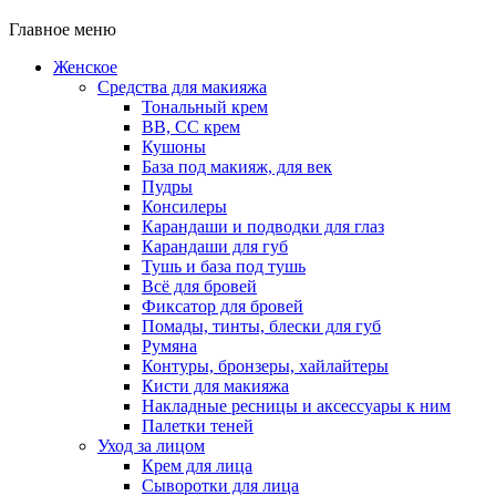
Главное меню
Женское
Средства для макияжа
Тональный крем
BB, CC крем
Кушоны
База под макияж, для век
Пудры
Консилеры
Карандаши и подводки для глаз
Карандаши для губ
Тушь и база под тушь
Всё для бровей
Фиксатор для бровей
Помады, тинты, блески для губ
Румяна
Контуры, бронзеры, хайлайтеры
Кисти для макияжа
Накладные ресницы и аксессуары к ним
Палетки теней
Уход за лицом
Крем для лица
Сыворотки для лица