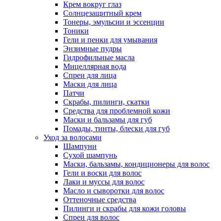
Крем вокруг глаз
Солнцезащитный крем
Тонеры, эмульсии и эссенции
Тоники
Гели и пенки для умывания
Энзимные пудры
Гидрофильные масла
Мицеллярная вода
Спреи для лица
Маски для лица
Патчи
Скрабы, пилинги, скатки
Средства для проблемной кожи
Маски и бальзамы для губ
Помады, тинты, блески для губ
Уход за волосами
Шампуни
Сухой шампунь
Маски, бальзамы, кондиционеры для волос
Гели и воски для волос
Лаки и муссы для волос
Масло и сыворотки для волос
Оттеночные средства
Пилинги и скрабы для кожи головы
Спреи для волос