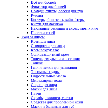
Всё для бровей
Фиксатор для бровей
Помады, тинты, блески для губ
Румяна
Контуры, бронзеры, хайлайтеры
Кисти для макияжа
Накладные ресницы и аксессуары к ним
Палетки теней
Уход за лицом
Крем для лица
Сыворотки для лица
Крем вокруг глаз
Солнцезащитный крем
Тонеры, эмульсии и эссенции
Тоники
Гели и пенки для умывания
Энзимные пудры
Гидрофильные масла
Мицеллярная вода
Спреи для лица
Маски для лица
Патчи
Скрабы, пилинги, скатки
Средства для проблемной кожи
Маски и бальзамы для губ