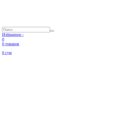
Избранное -
0
0 товаров
0
сум