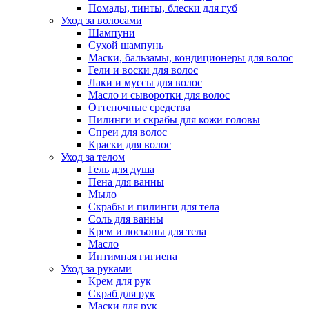
Помады, тинты, блески для губ
Уход за волосами
Шампуни
Сухой шампунь
Маски, бальзамы, кондиционеры для волос
Гели и воски для волос
Лаки и муссы для волос
Масло и сыворотки для волос
Оттеночные средства
Пилинги и скрабы для кожи головы
Спреи для волос
Краски для волос
Уход за телом
Гель для душа
Пена для ванны
Мыло
Скрабы и пилинги для тела
Соль для ванны
Крем и лосьоны для тела
Масло
Интимная гигиена
Уход за руками
Крем для рук
Скраб для рук
Маски для рук