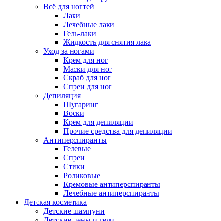
Всё для ногтей
Лаки
Лечебные лаки
Гель-лаки
Жидкость для снятия лака
Уход за ногами
Крем для ног
Маски для ног
Скраб для ног
Спреи для ног
Депиляция
Шугаринг
Воски
Крем для депиляции
Прочие средства для депиляции
Антиперспиранты
Гелевые
Спреи
Стики
Роликовые
Кремовые антиперспиранты
Лечебные антиперспиранты
Детская косметика
Детские шампуни
Детские пены и гели