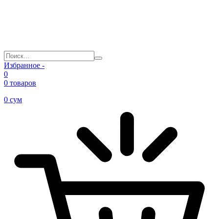
Избранное -
0
0 товаров
0
сум