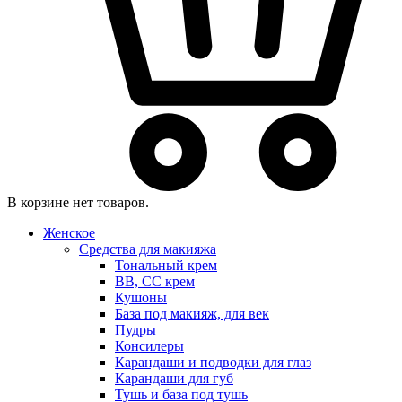
В корзине нет товаров.
Женское
Средства для макияжа
Тональный крем
BB, CC крем
Кушоны
База под макияж, для век
Пудры
Консилеры
Карандаши и подводки для глаз
Карандаши для губ
Тушь и база под тушь