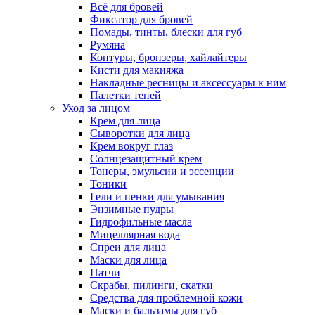
Всё для бровей
Фиксатор для бровей
Помады, тинты, блески для губ
Румяна
Контуры, бронзеры, хайлайтеры
Кисти для макияжа
Накладные ресницы и аксессуары к ним
Палетки теней
Уход за лицом
Крем для лица
Сыворотки для лица
Крем вокруг глаз
Солнцезащитный крем
Тонеры, эмульсии и эссенции
Тоники
Гели и пенки для умывания
Энзимные пудры
Гидрофильные масла
Мицеллярная вода
Спреи для лица
Маски для лица
Патчи
Скрабы, пилинги, скатки
Средства для проблемной кожи
Маски и бальзамы для губ