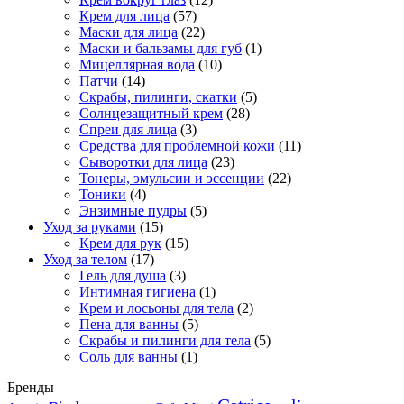
Крем для лица
(57)
Маски для лица
(22)
Маски и бальзамы для губ
(1)
Мицеллярная вода
(10)
Патчи
(14)
Скрабы, пилинги, скатки
(5)
Солнцезащитный крем
(28)
Спреи для лица
(3)
Средства для проблемной кожи
(11)
Сыворотки для лица
(23)
Тонеры, эмульсии и эссенции
(22)
Тоники
(4)
Энзимные пудры
(5)
Уход за руками
(15)
Крем для рук
(15)
Уход за телом
(17)
Гель для душа
(3)
Интимная гигиена
(1)
Крем и лосьоны для тела
(2)
Пена для ванны
(5)
Скрабы и пилинги для тела
(5)
Соль для ванны
(1)
Бренды