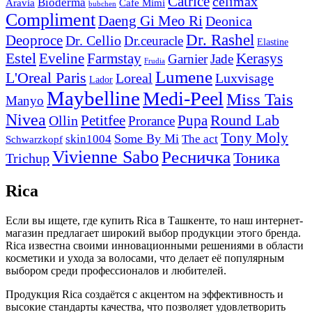
Catrice
celimax
Bioderma
Aravia
Cafe Mimi
bubchen
Compliment
Daeng Gi Meo Ri
Deonica
Dr. Rashel
Deoproce
Dr. Cellio
Dr.ceuracle
Elastine
Estel
Farmstay
Kerasys
Eveline
Garnier
Jade
Frudia
Lumene
L'Oreal Paris
Loreal
Luxvisage
Lador
Maybelline
Medi-Peel
Miss Tais
Manyo
Nivea
Round Lab
Petitfee
Pupa
Ollin
Prorance
Tony Moly
skin1004
Some By Mi
The act
Schwarzkopf
Vivienne Sabo
Ресничка
Тоника
Trichup
Rica
Если вы ищете, где купить Rica в Ташкенте, то наш интернет-
магазин предлагает широкий выбор продукции этого бренда.
Rica известна своими инновационными решениями в области
косметики и ухода за волосами, что делает её популярным
выбором среди профессионалов и любителей.
Продукция Rica создаётся с акцентом на эффективность и
высокие стандарты качества, что позволяет удовлетворить