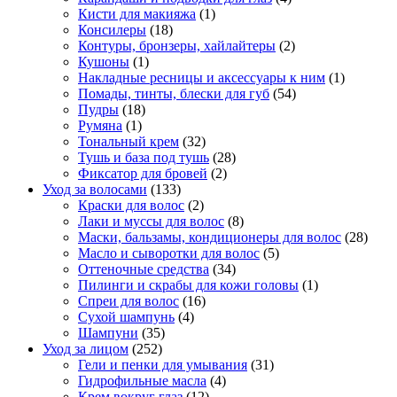
Кисти для макияжа
(1)
Консилеры
(18)
Контуры, бронзеры, хайлайтеры
(2)
Кушоны
(1)
Накладные ресницы и аксессуары к ним
(1)
Помады, тинты, блески для губ
(54)
Пудры
(18)
Румяна
(1)
Тональный крем
(32)
Тушь и база под тушь
(28)
Фиксатор для бровей
(2)
Уход за волосами
(133)
Краски для волос
(2)
Лаки и муссы для волос
(8)
Маски, бальзамы, кондиционеры для волос
(28)
Масло и сыворотки для волос
(5)
Оттеночные средства
(34)
Пилинги и скрабы для кожи головы
(1)
Спреи для волос
(16)
Сухой шампунь
(4)
Шампуни
(35)
Уход за лицом
(252)
Гели и пенки для умывания
(31)
Гидрофильные масла
(4)
Крем вокруг глаз
(12)