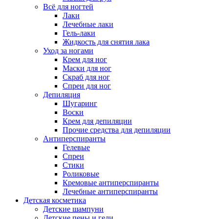
Всё для ногтей
Лаки
Лечебные лаки
Гель-лаки
Жидкость для снятия лака
Уход за ногами
Крем для ног
Маски для ног
Скраб для ног
Спреи для ног
Депиляция
Шугаринг
Воски
Крем для депиляции
Прочие средства для депиляции
Антиперспиранты
Гелевые
Спреи
Стики
Роликовые
Кремовые антиперспиранты
Лечебные антиперспиранты
Детская косметика
Детские шампуни
Детские пены и гели