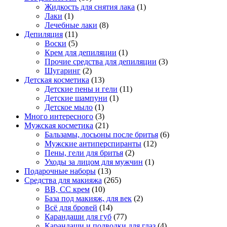
Жидкость для снятия лака
(1)
Лаки
(1)
Лечебные лаки
(8)
Депиляция
(11)
Воски
(5)
Крем для депиляции
(1)
Прочие средства для депиляции
(3)
Шугаринг
(2)
Детская косметика
(13)
Детские пены и гели
(11)
Детские шампуни
(1)
Детское мыло
(1)
Много интересного
(3)
Мужская косметика
(21)
Бальзамы, лосьоны после бритья
(6)
Мужские антиперспиранты
(12)
Пены, гели для бритья
(2)
Уходы за лицом для мужчин
(1)
Подарочные наборы
(13)
Средства для макияжа
(265)
BB, CC крем
(10)
База под макияж, для век
(2)
Всё для бровей
(14)
Карандаши для губ
(77)
Карандаши и подводки для глаз
(4)