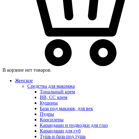
В корзине нет товаров.
Женское
Средства для макияжа
Тональный крем
BB, CC крем
Кушоны
База под макияж, для век
Пудры
Консилеры
Карандаши и подводки для глаз
Карандаши для губ
Тушь и база под тушь