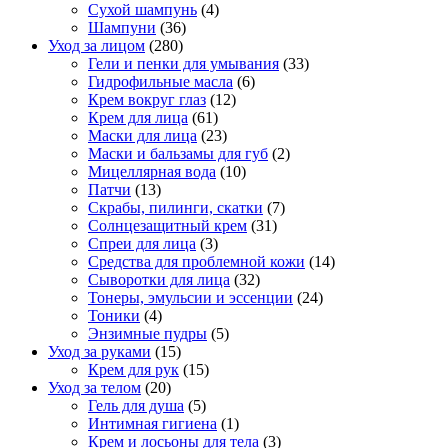
Сухой шампунь
(4)
Шампуни
(36)
Уход за лицом
(280)
Гели и пенки для умывания
(33)
Гидрофильные масла
(6)
Крем вокруг глаз
(12)
Крем для лица
(61)
Маски для лица
(23)
Маски и бальзамы для губ
(2)
Мицеллярная вода
(10)
Патчи
(13)
Скрабы, пилинги, скатки
(7)
Солнцезащитный крем
(31)
Спреи для лица
(3)
Средства для проблемной кожи
(14)
Сыворотки для лица
(32)
Тонеры, эмульсии и эссенции
(24)
Тоники
(4)
Энзимные пудры
(5)
Уход за руками
(15)
Крем для рук
(15)
Уход за телом
(20)
Гель для душа
(5)
Интимная гигиена
(1)
Крем и лосьоны для тела
(3)