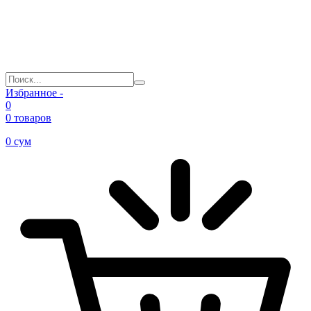
Избранное -
0
0 товаров
0
сум