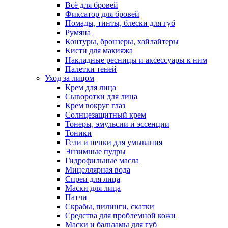
Всё для бровей
Фиксатор для бровей
Помады, тинты, блески для губ
Румяна
Контуры, бронзеры, хайлайтеры
Кисти для макияжа
Накладные ресницы и аксессуары к ним
Палетки теней
Уход за лицом
Крем для лица
Сыворотки для лица
Крем вокруг глаз
Солнцезащитный крем
Тонеры, эмульсии и эссенции
Тоники
Гели и пенки для умывания
Энзимные пудры
Гидрофильные масла
Мицеллярная вода
Спреи для лица
Маски для лица
Патчи
Скрабы, пилинги, скатки
Средства для проблемной кожи
Маски и бальзамы для губ