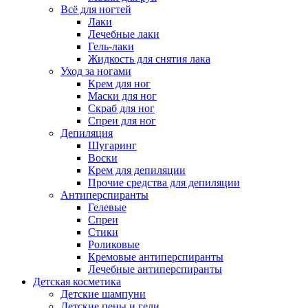
Всё для ногтей
Лаки
Лечебные лаки
Гель-лаки
Жидкость для снятия лака
Уход за ногами
Крем для ног
Маски для ног
Скраб для ног
Спреи для ног
Депиляция
Шугаринг
Воски
Крем для депиляции
Прочие средства для депиляции
Антиперспиранты
Гелевые
Спреи
Стики
Роликовые
Кремовые антиперспиранты
Лечебные антиперспиранты
Детская косметика
Детские шампуни
Детские пены и гели