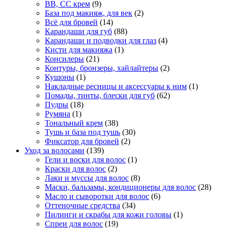
BB, CC крем
(9)
База под макияж, для век
(2)
Всё для бровей
(14)
Карандаши для губ
(88)
Карандаши и подводки для глаз
(4)
Кисти для макияжа
(1)
Консилеры
(21)
Контуры, бронзеры, хайлайтеры
(2)
Кушоны
(1)
Накладные ресницы и аксессуары к ним
(1)
Помады, тинты, блески для губ
(62)
Пудры
(18)
Румяна
(1)
Тональный крем
(38)
Тушь и база под тушь
(30)
Фиксатор для бровей
(2)
Уход за волосами
(139)
Гели и воски для волос
(1)
Краски для волос
(2)
Лаки и муссы для волос
(8)
Маски, бальзамы, кондиционеры для волос
(28)
Масло и сыворотки для волос
(6)
Оттеночные средства
(34)
Пилинги и скрабы для кожи головы
(1)
Спреи для волос
(19)