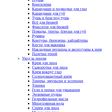
Консилеры
Карандаши и подводки для глаз
Карандаши для губ
Тушь и база под тушь
Всё для бровей
Фиксатор для бровей
Помады, тинты, блески для губ
Румяна
Контуры, бронзеры, хайлайтеры
Кисти для макияжа
Накладные ресницы и аксессуары к ним
Палетки теней
Уход за лицом
Крем для лица
Сыворотки для лица
Крем вокруг глаз
Солнцезащитный крем
Тонеры, эмульсии и эссенции
Тоники
Гели и пенки для умывания
Энзимные пудры
Гидрофильные масла
Мицеллярная вода
Спреи для лица