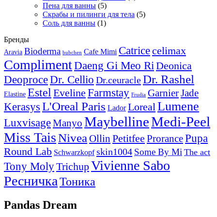
Пена для ванны
(5)
Скрабы и пилинги для тела
(5)
Соль для ванны
(1)
Бренды
Catrice
celimax
Bioderma
Cafe Mimi
Aravia
bubchen
Compliment
Daeng Gi Meo Ri
Deonica
Dr. Rashel
Deoproce
Dr. Cellio
Dr.ceuracle
Estel
Farmstay
Eveline
Garnier
Jade
Elastine
Frudia
Lumene
L'Oreal Paris
Kerasys
Loreal
Lador
Maybelline
Medi-Peel
Luxvisage
Manyo
Miss Tais
Nivea
Pupa
Petitfee
Ollin
Prorance
Round Lab
skin1004
Some By Mi
The act
Schwarzkopf
Vivienne Sabo
Tony Moly
Trichup
Ресничка
Тоника
Pandas Dream