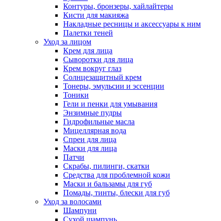
Контуры, бронзеры, хайлайтеры
Кисти для макияжа
Накладные ресницы и аксессуары к ним
Палетки теней
Уход за лицом
Крем для лица
Сыворотки для лица
Крем вокруг глаз
Солнцезащитный крем
Тонеры, эмульсии и эссенции
Тоники
Гели и пенки для умывания
Энзимные пудры
Гидрофильные масла
Мицеллярная вода
Спреи для лица
Маски для лица
Патчи
Скрабы, пилинги, скатки
Средства для проблемной кожи
Маски и бальзамы для губ
Помады, тинты, блески для губ
Уход за волосами
Шампуни
Сухой шампунь