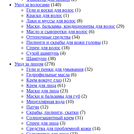
Уход за волосами
(140)
Гели и воски для волос
(1)
Краски для волос
(1)
Лаки и муссы для волос
(8)
Маски, бальзамы, кондиционеры для волос
(29)
Масло и сыворотки для волос
(6)
Оттеночные средства
(34)
Пилинги и скрабы для кожи головы
(1)
Спреи для волос
(18)
Сухой шампунь
(4)
Шампуни
(38)
Уход за лицом
(278)
Гели и пенки для умывания
(32)
Гидрофильные масла
(6)
Крем вокруг глаз
(12)
Крем для лица
(61)
Маски для лица
(23)
Маски и бальзамы для губ
(2)
Мицеллярная вода
(10)
Патчи
(12)
Скрабы, пилинги, скатки
(7)
Солнцезащитный крем
(31)
Спреи для лица
(3)
Средства для проблемной кожи
(14)
Сыворотки для лица
(32)