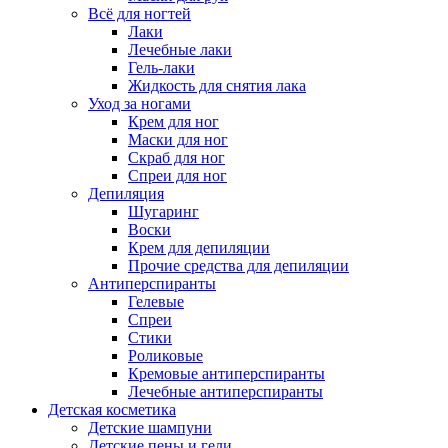
Всё для ногтей
Лаки
Лечебные лаки
Гель-лаки
Жидкость для снятия лака
Уход за ногами
Крем для ног
Маски для ног
Скраб для ног
Спреи для ног
Депиляция
Шугаринг
Воски
Крем для депиляции
Прочие средства для депиляции
Антиперспиранты
Гелевые
Спреи
Стики
Роликовые
Кремовые антиперспиранты
Лечебные антиперспиранты
Детская косметика
Детские шампуни
Детские пены и гели