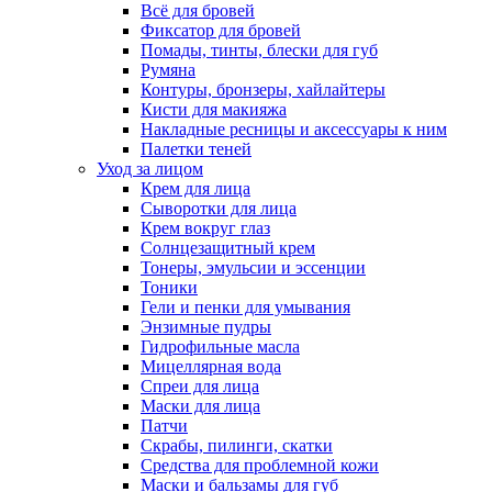
Всё для бровей
Фиксатор для бровей
Помады, тинты, блески для губ
Румяна
Контуры, бронзеры, хайлайтеры
Кисти для макияжа
Накладные ресницы и аксессуары к ним
Палетки теней
Уход за лицом
Крем для лица
Сыворотки для лица
Крем вокруг глаз
Солнцезащитный крем
Тонеры, эмульсии и эссенции
Тоники
Гели и пенки для умывания
Энзимные пудры
Гидрофильные масла
Мицеллярная вода
Спреи для лица
Маски для лица
Патчи
Скрабы, пилинги, скатки
Средства для проблемной кожи
Маски и бальзамы для губ