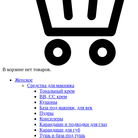
В корзине нет товаров.
Женское
Средства для макияжа
Тональный крем
BB, CC крем
Кушоны
База под макияж, для век
Пудры
Консилеры
Карандаши и подводки для глаз
Карандаши для губ
Тушь и база под тушь