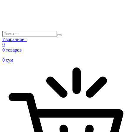
Избранное -
0
0 товаров
0
сум