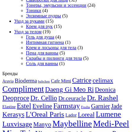
Тонеры, эмульсии и эссенции
(24)
Тоники
(4)
Энзимные пудры
(5)
Уход за руками
(15)
Крем для рук
(15)
Уход за телом
(19)
Гель для душа
(4)
Интимная гигиена
(1)
Крем и лосьоны для тела
(3)
Пена для ванны
(5)
Скрабы и пилинги для тела
(5)
Соль для ванны
(1)
Бренды
Catrice
celimax
Bioderma
Cafe Mimi
Aravia
bubchen
Compliment
Daeng Gi Meo Ri
Deonica
Dr. Rashel
Deoproce
Dr. Cellio
Dr.ceuracle
Estel
Farmstay
Eveline
Garnier
Jade
Elastine
Frudia
Lumene
L'Oreal Paris
Kerasys
Loreal
Lador
Maybelline
Medi-Peel
Luxvisage
Manyo