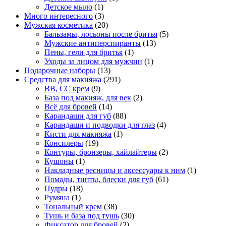
Детское мыло
(1)
Много интересного
(3)
Мужская косметика
(20)
Бальзамы, лосьоны после бритья
(5)
Мужские антиперспиранты
(13)
Пены, гели для бритья
(1)
Уходы за лицом для мужчин
(1)
Подарочные наборы
(13)
Средства для макияжа
(291)
BB, CC крем
(9)
База под макияж, для век
(2)
Всё для бровей
(14)
Карандаши для губ
(88)
Карандаши и подводки для глаз
(4)
Кисти для макияжа
(1)
Консилеры
(19)
Контуры, бронзеры, хайлайтеры
(2)
Кушоны
(1)
Накладные ресницы и аксессуары к ним
(1)
Помады, тинты, блески для губ
(61)
Пудры
(18)
Румяна
(1)
Тональный крем
(38)
Тушь и база под тушь
(30)
Фиксатор для бровей
(2)