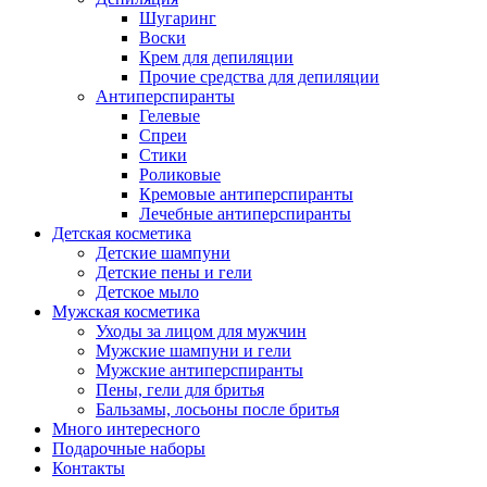
Шугаринг
Воски
Крем для депиляции
Прочие средства для депиляции
Антиперспиранты
Гелевые
Спреи
Стики
Роликовые
Кремовые антиперспиранты
Лечебные антиперспиранты
Детская косметика
Детские шампуни
Детские пены и гели
Детское мыло
Мужская косметика
Уходы за лицом для мужчин
Мужские шампуни и гели
Мужские антиперспиранты
Пены, гели для бритья
Бальзамы, лосьоны после бритья
Много интересного
Подарочные наборы
Контакты