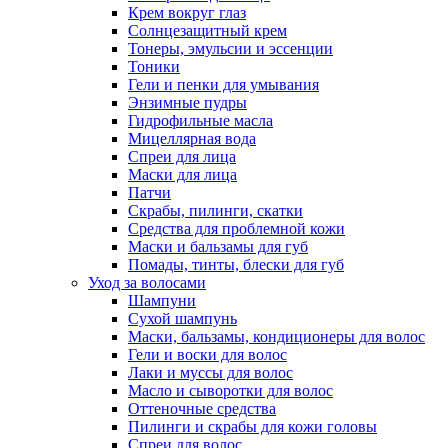
Крем вокруг глаз
Солнцезащитный крем
Тонеры, эмульсии и эссенции
Тоники
Гели и пенки для умывания
Энзимные пудры
Гидрофильные масла
Мицеллярная вода
Спреи для лица
Маски для лица
Патчи
Скрабы, пилинги, скатки
Средства для проблемной кожи
Маски и бальзамы для губ
Помады, тинты, блески для губ
Уход за волосами
Шампуни
Сухой шампунь
Маски, бальзамы, кондиционеры для волос
Гели и воски для волос
Лаки и муссы для волос
Масло и сыворотки для волос
Оттеночные средства
Пилинги и скрабы для кожи головы
Спреи для волос