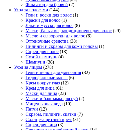
Фиксатор для бровей
(2)
Уход за волосами
(144)
Гели и воски для волос
(1)
Краски для волос
(1)
Лаки и муссы для волос
(8)
Маски, бальзамы, кондиционеры для волос
(29)
Масло и сыворотки для волос
(6)
Оттеночные средства
(38)
Пилинги и скрабы для кожи головы
(1)
Спреи для волос
(18)
Сухой шампунь
(4)
Шампуни
(38)
Уход за лицом
(278)
Гели и пенки для умывания
(32)
Гидрофильные масла
(6)
Крем вокруг глаз
(12)
Крем для лица
(61)
Маски для лица
(23)
Маски и бальзамы для губ
(2)
Мицеллярная вода
(10)
Патчи
(12)
Скрабы, пилинги, скатки
(7)
Солнцезащитный крем
(31)
Спреи для лица
(3)
Средства для проблемной кожи
(14)