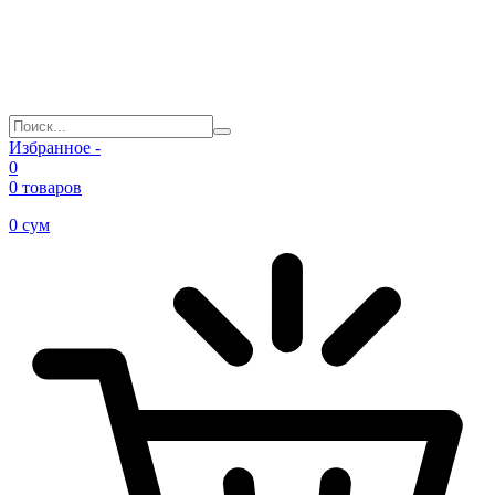
Избранное -
0
0 товаров
0
сум