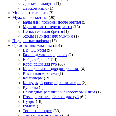
Детские шампуни
(1)
Детское мыло
(1)
Много интересного
(3)
Мужская косметика
(20)
Бальзамы, лосьоны после бритья
(5)
Мужские антиперспиранты
(13)
Пены, гели для бритья
(1)
Уходы за лицом для мужчин
(1)
Подарочные наборы
(13)
Средства для макияжа
(291)
BB, CC крем
(9)
База под макияж, для век
(2)
Всё для бровей
(14)
Карандаши для губ
(88)
Карандаши и подводки для глаз
(4)
Кисти для макияжа
(1)
Консилеры
(19)
Контуры, бронзеры, хайлайтеры
(2)
Кушоны
(1)
Накладные ресницы и аксессуары к ним
(1)
Помады, тинты, блески для губ
(61)
Пудры
(18)
Румяна
(1)
Тональный крем
(38)
Тушь и база под тушь
(30)