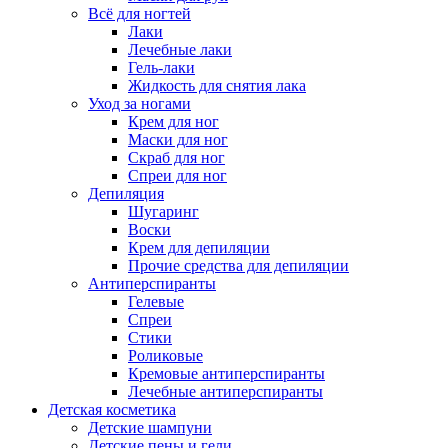
Всё для ногтей
Лаки
Лечебные лаки
Гель-лаки
Жидкость для снятия лака
Уход за ногами
Крем для ног
Маски для ног
Скраб для ног
Спреи для ног
Депиляция
Шугаринг
Воски
Крем для депиляции
Прочие средства для депиляции
Антиперспиранты
Гелевые
Спреи
Стики
Роликовые
Кремовые антиперспиранты
Лечебные антиперспиранты
Детская косметика
Детские шампуни
Детские пены и гели