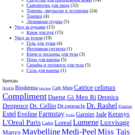
Сыворотки для лица
(32)
Тонеры, эмульсии и эссенции
(24)
Тоники
(4)
Энзимные пудры
(5)
Уход за руками
(15)
Крем для рук
(15)
Уход за телом
(19)
Гель для душа
(4)
Интимная гигиена
(1)
Крем и лосьоны для тела
(3)
Пена для ванны
(5)
Скрабы и пилинги для тела
(5)
Соль для ванны
(1)
Бренды
Catrice
celimax
Bioderma
Cafe Mimi
Aravia
bubchen
Compliment
Daeng Gi Meo Ri
Deonica
Dr. Rashel
Deoproce
Dr. Cellio
Dr.ceuracle
Elastine
Estel
Farmstay
Kerasys
Eveline
Garnier
Jade
Frudia
Lumene
L'Oreal Paris
Luxvisage
Loreal
Lador
Maybelline
Medi-Peel
Miss Tais
Manyo