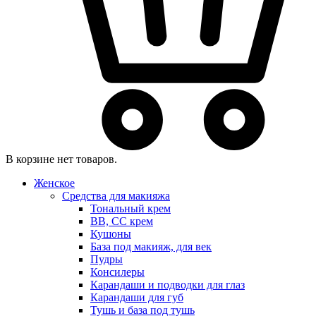
В корзине нет товаров.
Женское
Средства для макияжа
Тональный крем
BB, CC крем
Кушоны
База под макияж, для век
Пудры
Консилеры
Карандаши и подводки для глаз
Карандаши для губ
Тушь и база под тушь