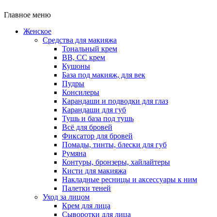
Главное меню
Женское
Средства для макияжа
Тональный крем
BB, CC крем
Кушоны
База под макияж, для век
Пудры
Консилеры
Карандаши и подводки для глаз
Карандаши для губ
Тушь и база под тушь
Всё для бровей
Фиксатор для бровей
Помады, тинты, блески для губ
Румяна
Контуры, бронзеры, хайлайтеры
Кисти для макияжа
Накладные ресницы и аксессуары к ним
Палетки теней
Уход за лицом
Крем для лица
Сыворотки для лица