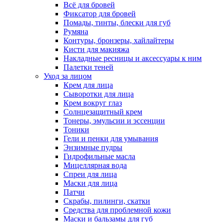
Всё для бровей
Фиксатор для бровей
Помады, тинты, блески для губ
Румяна
Контуры, бронзеры, хайлайтеры
Кисти для макияжа
Накладные ресницы и аксессуары к ним
Палетки теней
Уход за лицом
Крем для лица
Сыворотки для лица
Крем вокруг глаз
Солнцезащитный крем
Тонеры, эмульсии и эссенции
Тоники
Гели и пенки для умывания
Энзимные пудры
Гидрофильные масла
Мицеллярная вода
Спреи для лица
Маски для лица
Патчи
Скрабы, пилинги, скатки
Средства для проблемной кожи
Маски и бальзамы для губ