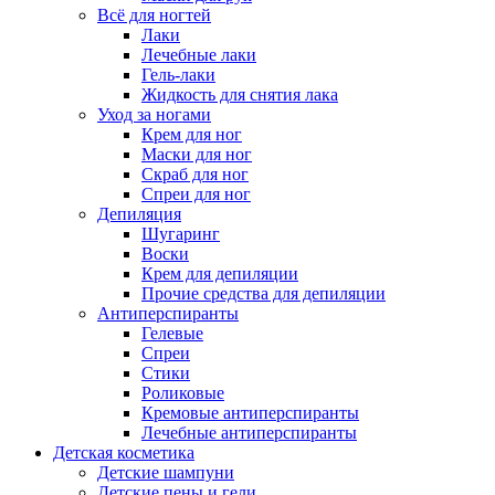
Всё для ногтей
Лаки
Лечебные лаки
Гель-лаки
Жидкость для снятия лака
Уход за ногами
Крем для ног
Маски для ног
Скраб для ног
Спреи для ног
Депиляция
Шугаринг
Воски
Крем для депиляции
Прочие средства для депиляции
Антиперспиранты
Гелевые
Спреи
Стики
Роликовые
Кремовые антиперспиранты
Лечебные антиперспиранты
Детская косметика
Детские шампуни
Детские пены и гели