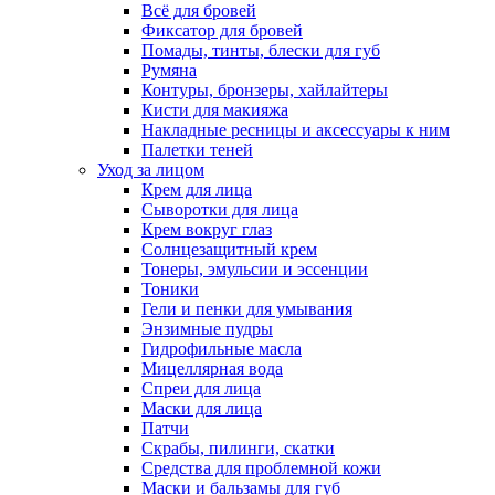
Всё для бровей
Фиксатор для бровей
Помады, тинты, блески для губ
Румяна
Контуры, бронзеры, хайлайтеры
Кисти для макияжа
Накладные ресницы и аксессуары к ним
Палетки теней
Уход за лицом
Крем для лица
Сыворотки для лица
Крем вокруг глаз
Солнцезащитный крем
Тонеры, эмульсии и эссенции
Тоники
Гели и пенки для умывания
Энзимные пудры
Гидрофильные масла
Мицеллярная вода
Спреи для лица
Маски для лица
Патчи
Скрабы, пилинги, скатки
Средства для проблемной кожи
Маски и бальзамы для губ