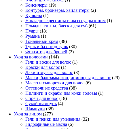
Консилеры
(19)
Контуры, бронзеры, хайлайтеры
(2)
Кушоны
(1)
Накладные ресницы и аксессуары к ним
(1)
Помады, тинты, блески для губ
(61)
Пудры
(18)
Румяна
(1)
Тональный крем
(38)
Тушь и база под тушь
(30)
Фиксатор для бровей
(2)
Уход за волосами
(144)
Гели и воски для волос
(1)
Краски для волос
(1)
Лаки и муссы для волос
(8)
Маски, бальзамы, кондиционеры для волос
(29)
Масло и сыворотки для волос
(6)
Оттеночные средства
(38)
Пилинги и скрабы для кожи головы
(1)
Спреи для волос
(18)
Сухой шампунь
(4)
Шампуни
(38)
Уход за лицом
(277)
Гели и пенки для умывания
(32)
Гидрофильные масла
(6)