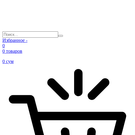
Избранное -
0
0 товаров
0
сум