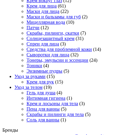
Крем вокруг глаз
(12)
Крем для лица
(61)
Маски для лица
(22)
Маски и бальзамы для губ
(2)
Мицеллярная вода
(10)
Патчи
(12)
Скрабы, пилинги, скатки
(7)
Солнцезащитный крем
(31)
Спреи для лица
(3)
Средства для проблемной кожи
(14)
Сыворотки для лица
(32)
Тонеры, эмульсии и эссенции
(24)
Тоники
(4)
Энзимные пудры
(5)
Уход за руками
(15)
Крем для рук
(15)
Уход за телом
(19)
Гель для душа
(4)
Интимная гигиена
(1)
Крем и лосьоны для тела
(3)
Пена для ванны
(5)
Скрабы и пилинги для тела
(5)
Соль для ванны
(1)
Бренды