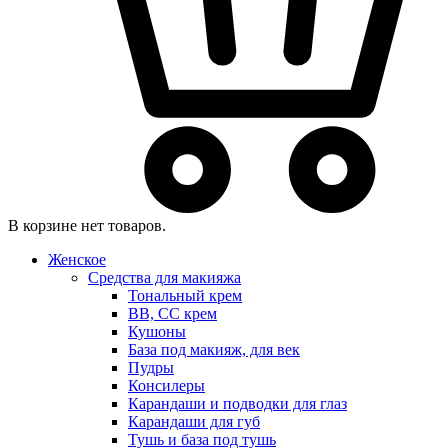
В корзине нет товаров.
Женское
Средства для макияжа
Тональный крем
BB, CC крем
Кушоны
База под макияж, для век
Пудры
Консилеры
Карандаши и подводки для глаз
Карандаши для губ
Тушь и база под тушь