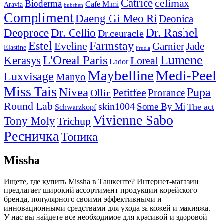
Catrice
celimax
Bioderma
Cafe Mimi
Aravia
bubchen
Compliment
Daeng Gi Meo Ri
Deonica
Dr. Rashel
Deoproce
Dr. Cellio
Dr.ceuracle
Estel
Farmstay
Eveline
Garnier
Jade
Elastine
Frudia
Lumene
L'Oreal Paris
Kerasys
Loreal
Lador
Maybelline
Medi-Peel
Luxvisage
Manyo
Miss Tais
Nivea
Pupa
Petitfee
Ollin
Prorance
Round Lab
skin1004
Some By Mi
The act
Schwarzkopf
Vivienne Sabo
Tony Moly
Trichup
Ресничка
Тоника
Missha
Ищете, где купить Missha в Ташкенте? Интернет-магазин
предлагает широкий ассортимент продукции корейского
бренда, популярного своими эффективными и
инновационными средствами для ухода за кожей и макияжа.
У нас вы найдете все необходимое для красивой и здоровой