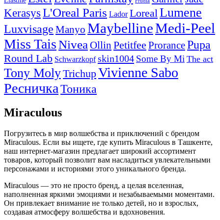
Elastine
Frudia
Lumene
L'Oreal Paris
Kerasys
Loreal
Lador
Maybelline
Medi-Peel
Luxvisage
Manyo
Miss Tais
Nivea
Pupa
Petitfee
Ollin
Prorance
Round Lab
skin1004
Some By Mi
The act
Schwarzkopf
Vivienne Sabo
Tony Moly
Trichup
Ресничка
Тоника
Miraculous
Погрузитесь в мир волшебства и приключений с брендом
Miraculous. Если вы ищете, где купить Miraculous в Ташкенте,
наш интернет-магазин предлагает широкий ассортимент
товаров, который позволит вам насладиться увлекательными
персонажами и историями этого уникального бренда.
Miraculous — это не просто бренд, а целая вселенная,
наполненная яркими эмоциями и незабываемыми моментами.
Он привлекает внимание не только детей, но и взрослых,
создавая атмосферу волшебства и вдохновения.