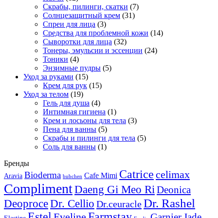
Скрабы, пилинги, скатки
(7)
Солнцезащитный крем
(31)
Спреи для лица
(3)
Средства для проблемной кожи
(14)
Сыворотки для лица
(32)
Тонеры, эмульсии и эссенции
(24)
Тоники
(4)
Энзимные пудры
(5)
Уход за руками
(15)
Крем для рук
(15)
Уход за телом
(19)
Гель для душа
(4)
Интимная гигиена
(1)
Крем и лосьоны для тела
(3)
Пена для ванны
(5)
Скрабы и пилинги для тела
(5)
Соль для ванны
(1)
Бренды
Catrice
celimax
Bioderma
Cafe Mimi
Aravia
bubchen
Compliment
Daeng Gi Meo Ri
Deonica
Dr. Rashel
Deoproce
Dr. Cellio
Dr.ceuracle
Estel
Farmstay
Eveline
Garnier
Jade