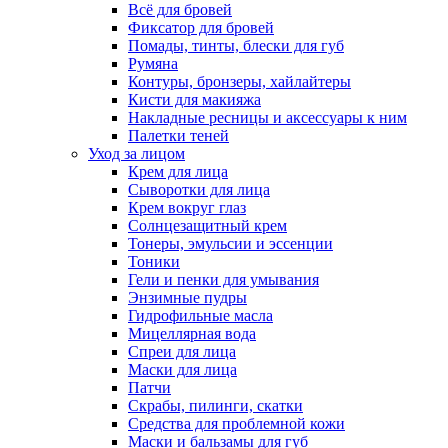
Всё для бровей
Фиксатор для бровей
Помады, тинты, блески для губ
Румяна
Контуры, бронзеры, хайлайтеры
Кисти для макияжа
Накладные ресницы и аксессуары к ним
Палетки теней
Уход за лицом
Крем для лица
Сыворотки для лица
Крем вокруг глаз
Солнцезащитный крем
Тонеры, эмульсии и эссенции
Тоники
Гели и пенки для умывания
Энзимные пудры
Гидрофильные масла
Мицеллярная вода
Спреи для лица
Маски для лица
Патчи
Скрабы, пилинги, скатки
Средства для проблемной кожи
Маски и бальзамы для губ