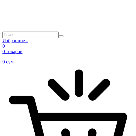
Избранное -
0
0 товаров
0
сум