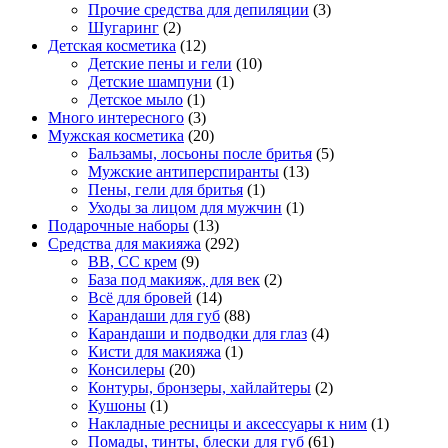
Прочие средства для депиляции
(3)
Шугаринг
(2)
Детская косметика
(12)
Детские пены и гели
(10)
Детские шампуни
(1)
Детское мыло
(1)
Много интересного
(3)
Мужская косметика
(20)
Бальзамы, лосьоны после бритья
(5)
Мужские антиперспиранты
(13)
Пены, гели для бритья
(1)
Уходы за лицом для мужчин
(1)
Подарочные наборы
(13)
Средства для макияжа
(292)
BB, CC крем
(9)
База под макияж, для век
(2)
Всё для бровей
(14)
Карандаши для губ
(88)
Карандаши и подводки для глаз
(4)
Кисти для макияжа
(1)
Консилеры
(20)
Контуры, бронзеры, хайлайтеры
(2)
Кушоны
(1)
Накладные ресницы и аксессуары к ним
(1)
Помады, тинты, блески для губ
(61)