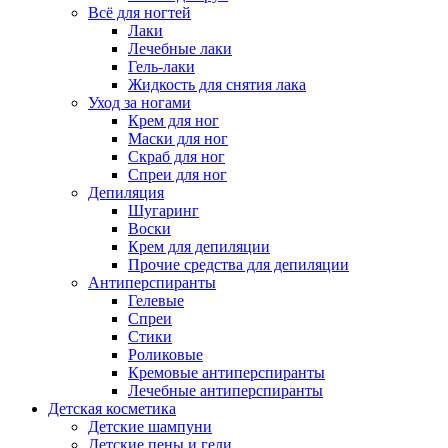
Всё для ногтей
Лаки
Лечебные лаки
Гель-лаки
Жидкость для снятия лака
Уход за ногами
Крем для ног
Маски для ног
Скраб для ног
Спреи для ног
Депиляция
Шугаринг
Воски
Крем для депиляции
Прочие средства для депиляции
Антиперспиранты
Гелевые
Спреи
Стики
Роликовые
Кремовые антиперспиранты
Лечебные антиперспиранты
Детская косметика
Детские шампуни
Детские пены и гели