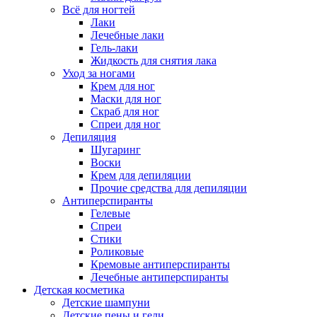
Всё для ногтей
Лаки
Лечебные лаки
Гель-лаки
Жидкость для снятия лака
Уход за ногами
Крем для ног
Маски для ног
Скраб для ног
Спреи для ног
Депиляция
Шугаринг
Воски
Крем для депиляции
Прочие средства для депиляции
Антиперспиранты
Гелевые
Спреи
Стики
Роликовые
Кремовые антиперспиранты
Лечебные антиперспиранты
Детская косметика
Детские шампуни
Детские пены и гели