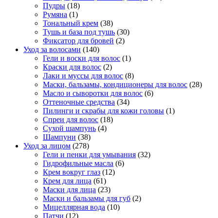
Пудры
(18)
Румяна
(1)
Тональный крем
(38)
Тушь и база под тушь
(30)
Фиксатор для бровей
(2)
Уход за волосами
(140)
Гели и воски для волос
(1)
Краски для волос
(2)
Лаки и муссы для волос
(8)
Маски, бальзамы, кондиционеры для волос
(28)
Масло и сыворотки для волос
(6)
Оттеночные средства
(34)
Пилинги и скрабы для кожи головы
(1)
Спреи для волос
(18)
Сухой шампунь
(4)
Шампуни
(38)
Уход за лицом
(278)
Гели и пенки для умывания
(32)
Гидрофильные масла
(6)
Крем вокруг глаз
(12)
Крем для лица
(61)
Маски для лица
(23)
Маски и бальзамы для губ
(2)
Мицеллярная вода
(10)
Патчи
(12)