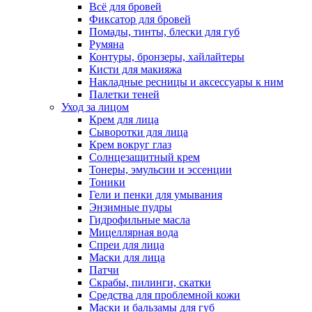
Всё для бровей
Фиксатор для бровей
Помады, тинты, блески для губ
Румяна
Контуры, бронзеры, хайлайтеры
Кисти для макияжа
Накладные ресницы и аксессуары к ним
Палетки теней
Уход за лицом
Крем для лица
Сыворотки для лица
Крем вокруг глаз
Солнцезащитный крем
Тонеры, эмульсии и эссенции
Тоники
Гели и пенки для умывания
Энзимные пудры
Гидрофильные масла
Мицеллярная вода
Спреи для лица
Маски для лица
Патчи
Скрабы, пилинги, скатки
Средства для проблемной кожи
Маски и бальзамы для губ