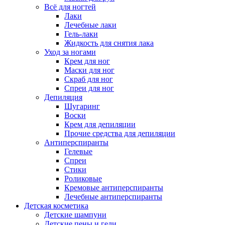
Всё для ногтей
Лаки
Лечебные лаки
Гель-лаки
Жидкость для снятия лака
Уход за ногами
Крем для ног
Маски для ног
Скраб для ног
Спреи для ног
Депиляция
Шугаринг
Воски
Крем для депиляции
Прочие средства для депиляции
Антиперспиранты
Гелевые
Спреи
Стики
Роликовые
Кремовые антиперспиранты
Лечебные антиперспиранты
Детская косметика
Детские шампуни
Детские пены и гели