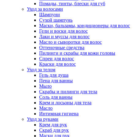
Помады, тинты, блески для губ
Уход за волосами
Шампуни
Сухой шампунь
Маски, бальзамы, кондиционеры для волос
Гели и воски для волос
Лаки и муссы для волос
Масло и сыворотки для волос
Оттеночные средства
Пилинги и скрабы для кожи головы
Спреи для волос
Краски для волос
Уход за телом
Гель для душа
Пена для ванны
Мыло
Скрабы и пилинги для тела
Соль для ванны
Крем и лосьоны для тела
Масло
Интимная гигиена
Уход за руками
Крем для рук
Скраб для рук
Маски для рук