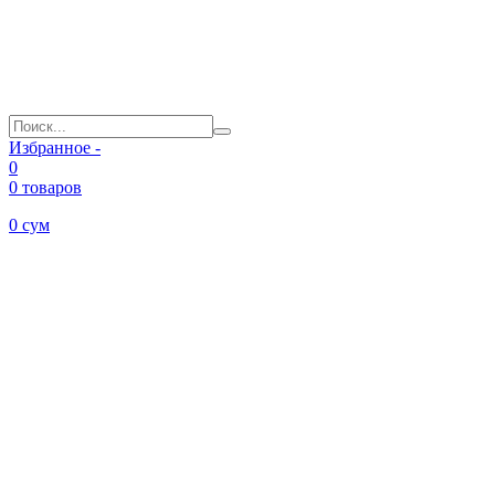
Избранное -
0
0 товаров
0
сум