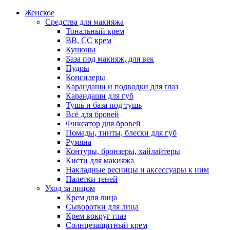
Женское
Средства для макияжа
Тональный крем
BB, CC крем
Кушоны
База под макияж, для век
Пудры
Консилеры
Карандаши и подводки для глаз
Карандаши для губ
Тушь и база под тушь
Всё для бровей
Фиксатор для бровей
Помады, тинты, блески для губ
Румяна
Контуры, бронзеры, хайлайтеры
Кисти для макияжа
Накладные ресницы и аксессуары к ним
Палетки теней
Уход за лицом
Крем для лица
Сыворотки для лица
Крем вокруг глаз
Солнцезащитный крем