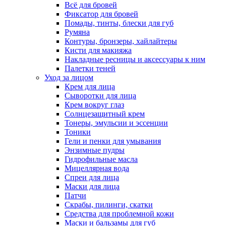
Всё для бровей
Фиксатор для бровей
Помады, тинты, блески для губ
Румяна
Контуры, бронзеры, хайлайтеры
Кисти для макияжа
Накладные ресницы и аксессуары к ним
Палетки теней
Уход за лицом
Крем для лица
Сыворотки для лица
Крем вокруг глаз
Солнцезащитный крем
Тонеры, эмульсии и эссенции
Тоники
Гели и пенки для умывания
Энзимные пудры
Гидрофильные масла
Мицеллярная вода
Спреи для лица
Маски для лица
Патчи
Скрабы, пилинги, скатки
Средства для проблемной кожи
Маски и бальзамы для губ