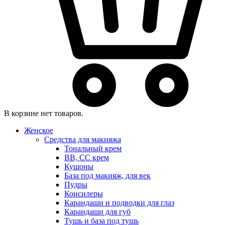
В корзине нет товаров.
Женское
Средства для макияжа
Тональный крем
BB, CC крем
Кушоны
База под макияж, для век
Пудры
Консилеры
Карандаши и подводки для глаз
Карандаши для губ
Тушь и база под тушь