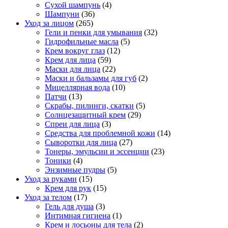
Сухой шампунь
(4)
Шампуни
(36)
Уход за лицом
(265)
Гели и пенки для умывания
(32)
Гидрофильные масла
(5)
Крем вокруг глаз
(12)
Крем для лица
(59)
Маски для лица
(22)
Маски и бальзамы для губ
(2)
Мицеллярная вода
(10)
Патчи
(13)
Скрабы, пилинги, скатки
(5)
Солнцезащитный крем
(29)
Спреи для лица
(3)
Средства для проблемной кожи
(14)
Сыворотки для лица
(27)
Тонеры, эмульсии и эссенции
(23)
Тоники
(4)
Энзимные пудры
(5)
Уход за руками
(15)
Крем для рук
(15)
Уход за телом
(17)
Гель для душа
(3)
Интимная гигиена
(1)
Крем и лосьоны для тела
(2)