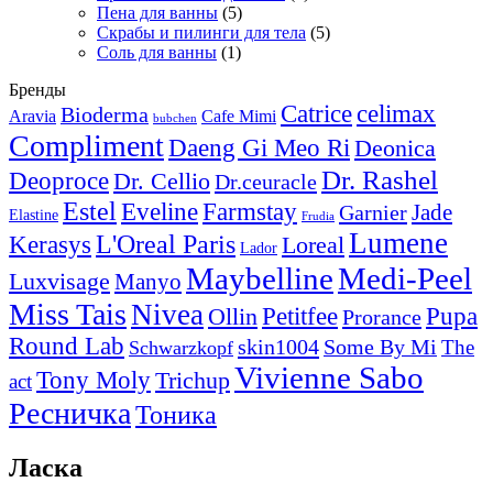
Пена для ванны
(5)
Скрабы и пилинги для тела
(5)
Соль для ванны
(1)
Бренды
Catrice
celimax
Bioderma
Aravia
Cafe Mimi
bubchen
Compliment
Daeng Gi Meo Ri
Deonica
Dr. Rashel
Deoproce
Dr. Cellio
Dr.ceuracle
Estel
Eveline
Farmstay
Jade
Garnier
Elastine
Frudia
Lumene
L'Oreal Paris
Kerasys
Loreal
Lador
Maybelline
Medi-Peel
Luxvisage
Manyo
Miss Tais
Nivea
Pupa
Petitfee
Ollin
Prorance
Round Lab
skin1004
Some By Mi
The
Schwarzkopf
Vivienne Sabo
Tony Moly
Trichup
act
Ресничка
Тоника
Ласка