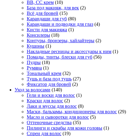
BB, CC крем
(10)
База под макияж, для век
(2)
Всё для бровей
(15)
Карандаши для губ
(80)
Карандаши и подводки для глаз
(4)
Кисти для макияжа
(1)
Консилеры
(18)
Контуры, бронзеры, хайлайтеры
(2)
Кушоны
(1)
Накладные ресницы и аксессуары к ним
(1)
Помады, тинты, блески для губ
(56)
Пудры
(18)
Румяна
(1)
Тональный крем
(32)
Тушь и база под тушь
(27)
Фиксатор для бровей
(2)
Уход за волосами
(140)
Гели и воски для волос
(1)
Краски для волос
(2)
Лаки и муссы для волос
(8)
Маски, бальзамы, кондиционеры для волос
(29)
Масло и сыворотки для волос
(5)
Оттеночные средства
(35)
Пилинги и скрабы для кожи головы
(1)
Спреи для волос
(19)