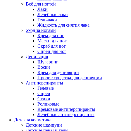
Всё для ногтей
Лаки
Лечебные лаки
Гель-лаки
Жидкость для снятия лака
Уход за ногами
Крем для ног
Маски для ног
Скраб для ног
Спреи для ног
Депиляция
Шугаринг
Воски
Крем для депиляции
Прочие средства для депиляции
Антиперспиранты
Гелевые
Спреи
Стики
Роликовые
Кремовые антиперспиранты
Лечебные антиперспиранты
Детская косметика
Детские шампуни
Детские пены и гели