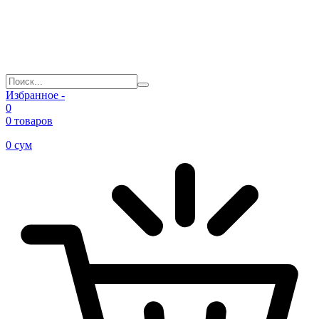
Избранное -
0
0 товаров
0
сум