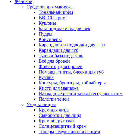
Женское
Средства для макияжа
Тональный крем
BB, CC крем
Кушоны
База под макияж, для век
Пудры
Консилеры
Карандаши и подводки для глаз
Карандаши для губ
Тушь и база под тушь
Всё для бровей
Фиксатор для бровей
Помады, тинты, блески для губ
Румяна
Контуры, бронзеры, хайлайтеры
Кисти для макияжа
Накладные ресницы и аксессуары к ним
Палетки теней
Уход за лицом
Крем для лица
Сыворотки для лица
Крем вокруг глаз
Солнцезащитный крем
Тонеры, эмульсии и эссенции