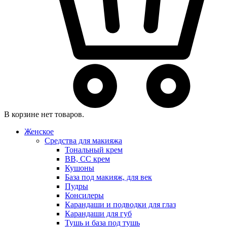
В корзине нет товаров.
Женское
Средства для макияжа
Тональный крем
BB, CC крем
Кушоны
База под макияж, для век
Пудры
Консилеры
Карандаши и подводки для глаз
Карандаши для губ
Тушь и база под тушь