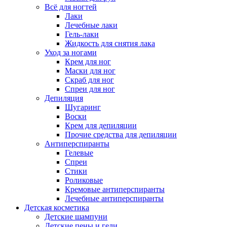
Всё для ногтей
Лаки
Лечебные лаки
Гель-лаки
Жидкость для снятия лака
Уход за ногами
Крем для ног
Маски для ног
Скраб для ног
Спреи для ног
Депиляция
Шугаринг
Воски
Крем для депиляции
Прочие средства для депиляции
Антиперспиранты
Гелевые
Спреи
Стики
Роликовые
Кремовые антиперспиранты
Лечебные антиперспиранты
Детская косметика
Детские шампуни
Детские пены и гели