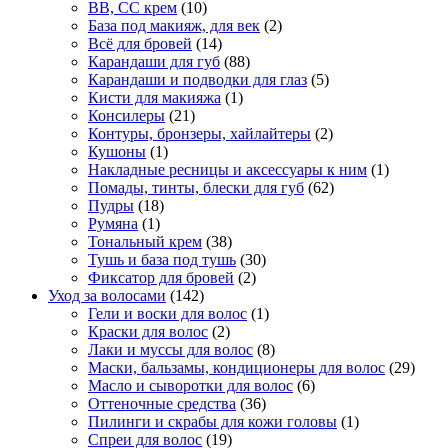
BB, CC крем
(10)
База под макияж, для век
(2)
Всё для бровей
(14)
Карандаши для губ
(88)
Карандаши и подводки для глаз
(5)
Кисти для макияжа
(1)
Консилеры
(21)
Контуры, бронзеры, хайлайтеры
(2)
Кушоны
(1)
Накладные ресницы и аксессуары к ним
(1)
Помады, тинты, блески для губ
(62)
Пудры
(18)
Румяна
(1)
Тональный крем
(38)
Тушь и база под тушь
(30)
Фиксатор для бровей
(2)
Уход за волосами
(142)
Гели и воски для волос
(1)
Краски для волос
(2)
Лаки и муссы для волос
(8)
Маски, бальзамы, кондиционеры для волос
(29)
Масло и сыворотки для волос
(6)
Оттеночные средства
(36)
Пилинги и скрабы для кожи головы
(1)
Спреи для волос
(19)