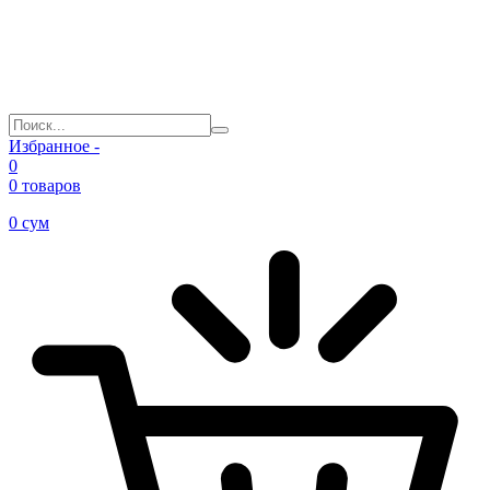
Избранное -
0
0 товаров
0
сум