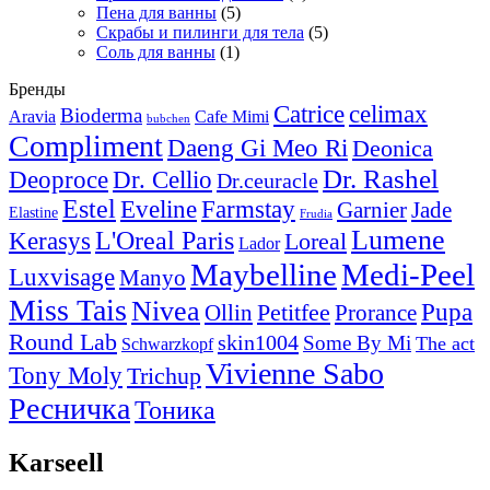
Пена для ванны
(5)
Скрабы и пилинги для тела
(5)
Соль для ванны
(1)
Бренды
Catrice
celimax
Bioderma
Aravia
Cafe Mimi
bubchen
Compliment
Daeng Gi Meo Ri
Deonica
Dr. Rashel
Deoproce
Dr. Cellio
Dr.ceuracle
Estel
Farmstay
Eveline
Garnier
Jade
Elastine
Frudia
Lumene
L'Oreal Paris
Kerasys
Loreal
Lador
Maybelline
Medi-Peel
Luxvisage
Manyo
Miss Tais
Nivea
Pupa
Petitfee
Ollin
Prorance
Round Lab
skin1004
Some By Mi
The act
Schwarzkopf
Vivienne Sabo
Tony Moly
Trichup
Ресничка
Тоника
Karseell