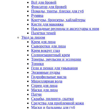
Всё для бровей
Фиксатор для бровей
Помады, тинты, блески для губ
Румяна
Контуры, бронзеры, хайлайтеры
Кисти для макияжа
Накладные ресницы и аксессуары к ним
Палетки теней
Уход за лицом
Крем для лица
Сыворотки для лица
Крем вокруг глаз
Солнцезащитный крем
Тонеры, эмульсии и эссенции
Тоники
Гели и пенки для умывания
Энзимные пудры
Гидрофильные масла
Мицеллярная вода
Спреи для лица
Маски для лица
Патчи
Скрабы, пилинги, скатки
Средства для проблемной кожи
Маски и бальзамы для губ