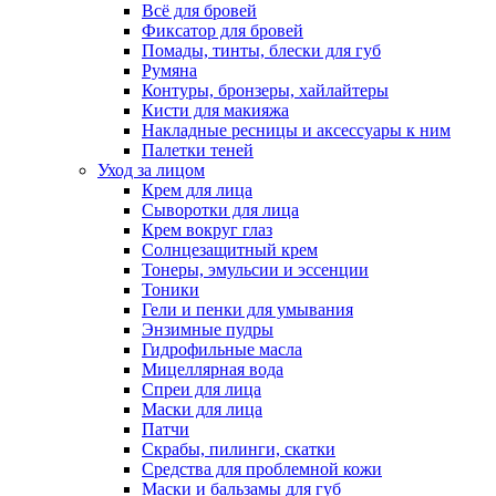
Всё для бровей
Фиксатор для бровей
Помады, тинты, блески для губ
Румяна
Контуры, бронзеры, хайлайтеры
Кисти для макияжа
Накладные ресницы и аксессуары к ним
Палетки теней
Уход за лицом
Крем для лица
Сыворотки для лица
Крем вокруг глаз
Солнцезащитный крем
Тонеры, эмульсии и эссенции
Тоники
Гели и пенки для умывания
Энзимные пудры
Гидрофильные масла
Мицеллярная вода
Спреи для лица
Маски для лица
Патчи
Скрабы, пилинги, скатки
Средства для проблемной кожи
Маски и бальзамы для губ