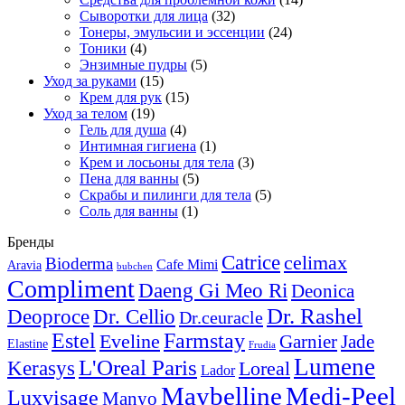
Сыворотки для лица
(32)
Тонеры, эмульсии и эссенции
(24)
Тоники
(4)
Энзимные пудры
(5)
Уход за руками
(15)
Крем для рук
(15)
Уход за телом
(19)
Гель для душа
(4)
Интимная гигиена
(1)
Крем и лосьоны для тела
(3)
Пена для ванны
(5)
Скрабы и пилинги для тела
(5)
Соль для ванны
(1)
Бренды
Catrice
celimax
Bioderma
Cafe Mimi
Aravia
bubchen
Compliment
Daeng Gi Meo Ri
Deonica
Dr. Rashel
Deoproce
Dr. Cellio
Dr.ceuracle
Estel
Farmstay
Eveline
Garnier
Jade
Elastine
Frudia
Lumene
L'Oreal Paris
Kerasys
Loreal
Lador
Maybelline
Medi-Peel
Luxvisage
Manyo