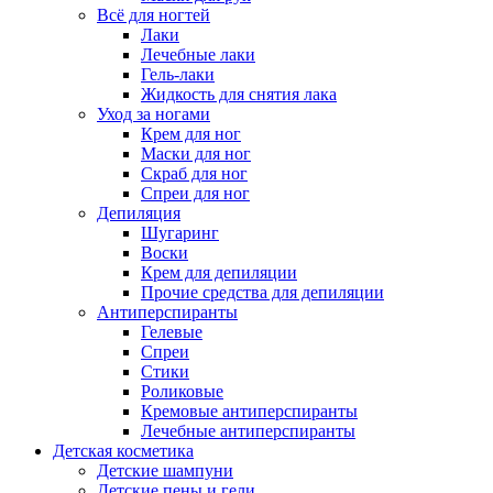
Всё для ногтей
Лаки
Лечебные лаки
Гель-лаки
Жидкость для снятия лака
Уход за ногами
Крем для ног
Маски для ног
Скраб для ног
Спреи для ног
Депиляция
Шугаринг
Воски
Крем для депиляции
Прочие средства для депиляции
Антиперспиранты
Гелевые
Спреи
Стики
Роликовые
Кремовые антиперспиранты
Лечебные антиперспиранты
Детская косметика
Детские шампуни
Детские пены и гели