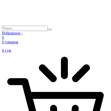
Избранное -
0
0 товаров
0
сум