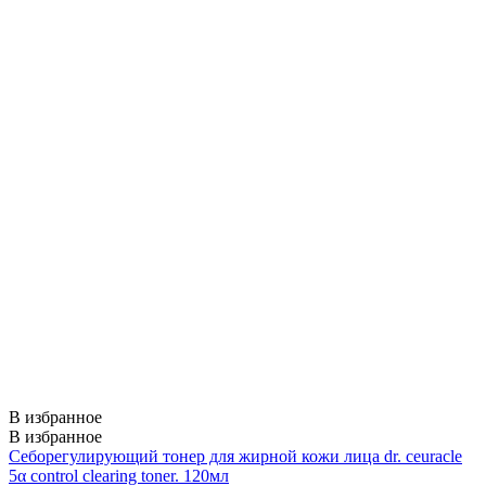
В избранное
В избранное
Себорегулирующий тонер для жирной кожи лица dr. ceuracle
5α control clearing toner. 120мл