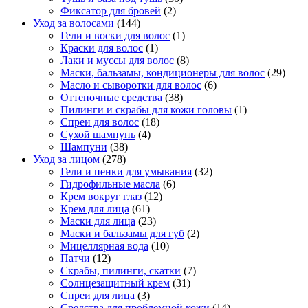
Фиксатор для бровей
(2)
Уход за волосами
(144)
Гели и воски для волос
(1)
Краски для волос
(1)
Лаки и муссы для волос
(8)
Маски, бальзамы, кондиционеры для волос
(29)
Масло и сыворотки для волос
(6)
Оттеночные средства
(38)
Пилинги и скрабы для кожи головы
(1)
Спреи для волос
(18)
Сухой шампунь
(4)
Шампуни
(38)
Уход за лицом
(278)
Гели и пенки для умывания
(32)
Гидрофильные масла
(6)
Крем вокруг глаз
(12)
Крем для лица
(61)
Маски для лица
(23)
Маски и бальзамы для губ
(2)
Мицеллярная вода
(10)
Патчи
(12)
Скрабы, пилинги, скатки
(7)
Солнцезащитный крем
(31)
Спреи для лица
(3)
Средства для проблемной кожи
(14)