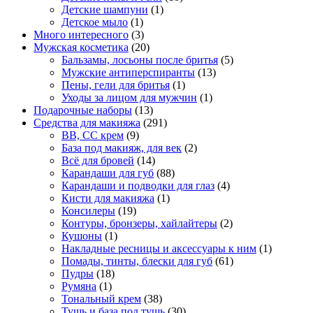
Детские шампуни
(1)
Детское мыло
(1)
Много интересного
(3)
Мужская косметика
(20)
Бальзамы, лосьоны после бритья
(5)
Мужские антиперспиранты
(13)
Пены, гели для бритья
(1)
Уходы за лицом для мужчин
(1)
Подарочные наборы
(13)
Средства для макияжа
(291)
BB, CC крем
(9)
База под макияж, для век
(2)
Всё для бровей
(14)
Карандаши для губ
(88)
Карандаши и подводки для глаз
(4)
Кисти для макияжа
(1)
Консилеры
(19)
Контуры, бронзеры, хайлайтеры
(2)
Кушоны
(1)
Накладные ресницы и аксессуары к ним
(1)
Помады, тинты, блески для губ
(61)
Пудры
(18)
Румяна
(1)
Тональный крем
(38)
Тушь и база под тушь
(30)