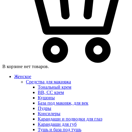
В корзине нет товаров.
Женское
Средства для макияжа
Тональный крем
BB, CC крем
Кушоны
База под макияж, для век
Пудры
Консилеры
Карандаши и подводки для глаз
Карандаши для губ
Тушь и база под тушь