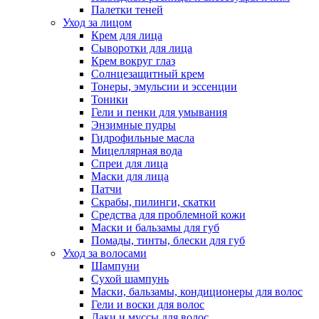
Палетки теней
Уход за лицом
Крем для лица
Сыворотки для лица
Крем вокруг глаз
Солнцезащитный крем
Тонеры, эмульсии и эссенции
Тоники
Гели и пенки для умывания
Энзимные пудры
Гидрофильные масла
Мицеллярная вода
Спреи для лица
Маски для лица
Патчи
Скрабы, пилинги, скатки
Средства для проблемной кожи
Маски и бальзамы для губ
Помады, тинты, блески для губ
Уход за волосами
Шампуни
Сухой шампунь
Маски, бальзамы, кондиционеры для волос
Гели и воски для волос
Лаки и муссы для волос