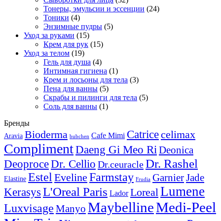
Тонеры, эмульсии и эссенции
(24)
Тоники
(4)
Энзимные пудры
(5)
Уход за руками
(15)
Крем для рук
(15)
Уход за телом
(19)
Гель для душа
(4)
Интимная гигиена
(1)
Крем и лосьоны для тела
(3)
Пена для ванны
(5)
Скрабы и пилинги для тела
(5)
Соль для ванны
(1)
Бренды
Catrice
Bioderma
celimax
Cafe Mimi
Aravia
bubchen
Compliment
Daeng Gi Meo Ri
Deonica
Dr. Rashel
Deoproce
Dr. Cellio
Dr.ceuracle
Estel
Farmstay
Eveline
Garnier
Jade
Elastine
Frudia
Lumene
L'Oreal Paris
Kerasys
Loreal
Lador
Maybelline
Medi-Peel
Luxvisage
Manyo