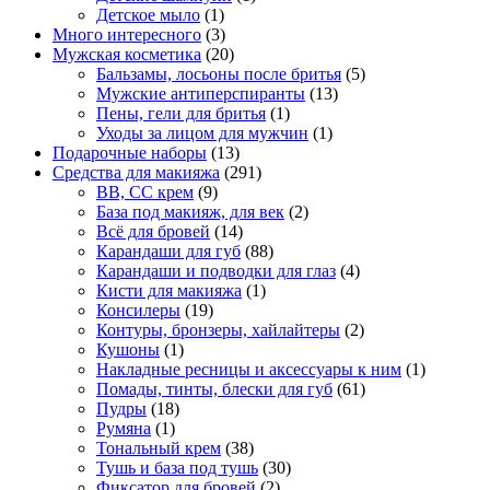
Детское мыло
(1)
Много интересного
(3)
Мужская косметика
(20)
Бальзамы, лосьоны после бритья
(5)
Мужские антиперспиранты
(13)
Пены, гели для бритья
(1)
Уходы за лицом для мужчин
(1)
Подарочные наборы
(13)
Средства для макияжа
(291)
BB, CC крем
(9)
База под макияж, для век
(2)
Всё для бровей
(14)
Карандаши для губ
(88)
Карандаши и подводки для глаз
(4)
Кисти для макияжа
(1)
Консилеры
(19)
Контуры, бронзеры, хайлайтеры
(2)
Кушоны
(1)
Накладные ресницы и аксессуары к ним
(1)
Помады, тинты, блески для губ
(61)
Пудры
(18)
Румяна
(1)
Тональный крем
(38)
Тушь и база под тушь
(30)
Фиксатор для бровей
(2)