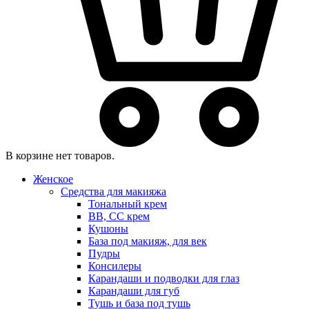
В корзине нет товаров.
Женское
Средства для макияжа
Тональный крем
BB, CC крем
Кушоны
База под макияж, для век
Пудры
Консилеры
Карандаши и подводки для глаз
Карандаши для губ
Тушь и база под тушь