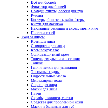
Всё для бровей
Фиксатор для бровей
Помады, тинты, блески для губ
Румяна
Контуры, бронзеры, хайлайтеры
Кисти для макияжа
Накладные ресницы и аксессуары к ним
Палетки теней
Уход за лицом
Крем для лица
Сыворотки для лица
Крем вокруг глаз
Солнцезащитный крем
Тонеры, эмульсии и эссенции
Тоники
Гели и пенки для умывания
Энзимные пудры
Гидрофильные масла
Мицеллярная вода
Спреи для лица
Маски для лица
Патчи
Скрабы, пилинги, скатки
Средства для проблемной кожи
Маски и бальзамы для губ