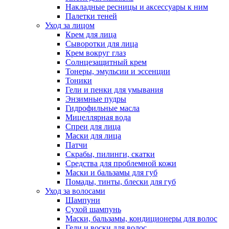
Накладные ресницы и аксессуары к ним
Палетки теней
Уход за лицом
Крем для лица
Сыворотки для лица
Крем вокруг глаз
Солнцезащитный крем
Тонеры, эмульсии и эссенции
Тоники
Гели и пенки для умывания
Энзимные пудры
Гидрофильные масла
Мицеллярная вода
Спреи для лица
Маски для лица
Патчи
Скрабы, пилинги, скатки
Средства для проблемной кожи
Маски и бальзамы для губ
Помады, тинты, блески для губ
Уход за волосами
Шампуни
Сухой шампунь
Маски, бальзамы, кондиционеры для волос
Гели и воски для волос