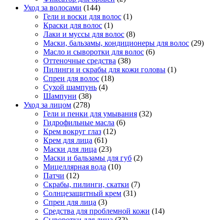
Уход за волосами
(144)
Гели и воски для волос
(1)
Краски для волос
(1)
Лаки и муссы для волос
(8)
Маски, бальзамы, кондиционеры для волос
(29)
Масло и сыворотки для волос
(6)
Оттеночные средства
(38)
Пилинги и скрабы для кожи головы
(1)
Спреи для волос
(18)
Сухой шампунь
(4)
Шампуни
(38)
Уход за лицом
(278)
Гели и пенки для умывания
(32)
Гидрофильные масла
(6)
Крем вокруг глаз
(12)
Крем для лица
(61)
Маски для лица
(23)
Маски и бальзамы для губ
(2)
Мицеллярная вода
(10)
Патчи
(12)
Скрабы, пилинги, скатки
(7)
Солнцезащитный крем
(31)
Спреи для лица
(3)
Средства для проблемной кожи
(14)
Сыворотки для лица
(32)