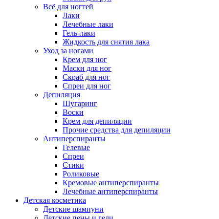
Всё для ногтей
Лаки
Лечебные лаки
Гель-лаки
Жидкость для снятия лака
Уход за ногами
Крем для ног
Маски для ног
Скраб для ног
Спреи для ног
Депиляция
Шугаринг
Воски
Крем для депиляции
Прочие средства для депиляции
Антиперспиранты
Гелевые
Спреи
Стики
Роликовые
Кремовые антиперспиранты
Лечебные антиперспиранты
Детская косметика
Детские шампуни
Детские пены и гели