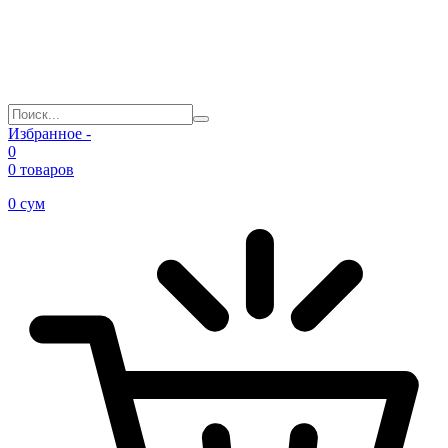
Избранное -
0
0 товаров
0
сум