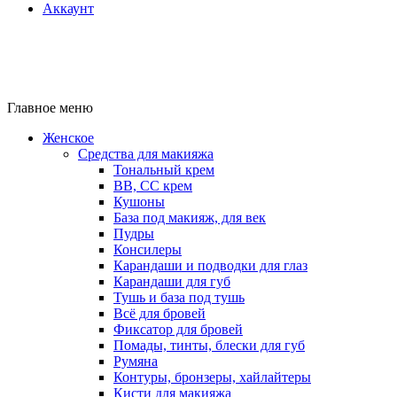
Аккаунт
Главное меню
Женское
Средства для макияжа
Тональный крем
BB, CC крем
Кушоны
База под макияж, для век
Пудры
Консилеры
Карандаши и подводки для глаз
Карандаши для губ
Тушь и база под тушь
Всё для бровей
Фиксатор для бровей
Помады, тинты, блески для губ
Румяна
Контуры, бронзеры, хайлайтеры
Кисти для макияжа