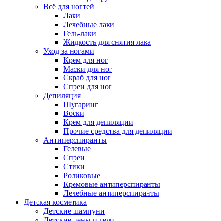
Всё для ногтей
Лаки
Лечебные лаки
Гель-лаки
Жидкость для снятия лака
Уход за ногами
Крем для ног
Маски для ног
Скраб для ног
Спреи для ног
Депиляция
Шугаринг
Воски
Крем для депиляции
Прочие средства для депиляции
Антиперспиранты
Гелевые
Спреи
Стики
Роликовые
Кремовые антиперспиранты
Лечебные антиперспиранты
Детская косметика
Детские шампуни
Детские пены и гели