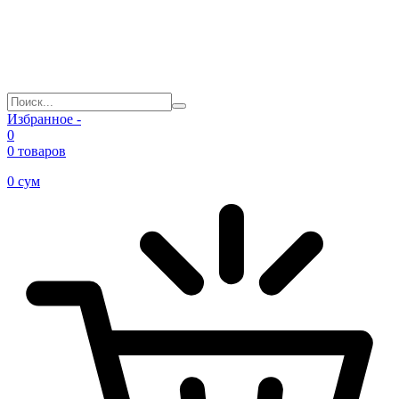
Избранное -
0
0 товаров
0
сум