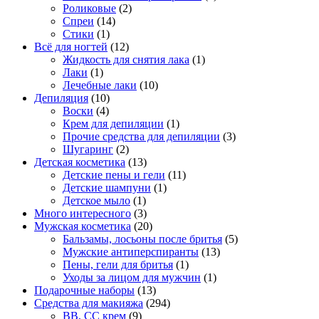
Роликовые
(2)
Спреи
(14)
Стики
(1)
Всё для ногтей
(12)
Жидкость для снятия лака
(1)
Лаки
(1)
Лечебные лаки
(10)
Депиляция
(10)
Воски
(4)
Крем для депиляции
(1)
Прочие средства для депиляции
(3)
Шугаринг
(2)
Детская косметика
(13)
Детские пены и гели
(11)
Детские шампуни
(1)
Детское мыло
(1)
Много интересного
(3)
Мужская косметика
(20)
Бальзамы, лосьоны после бритья
(5)
Мужские антиперспиранты
(13)
Пены, гели для бритья
(1)
Уходы за лицом для мужчин
(1)
Подарочные наборы
(13)
Средства для макияжа
(294)
BB, CC крем
(9)