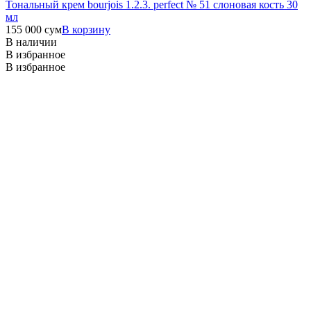
Тональный крем bourjois 1.2.3. perfect № 51 слоновая кость 30
мл
155 000
сум
В корзину
В наличии
В избранное
В избранное