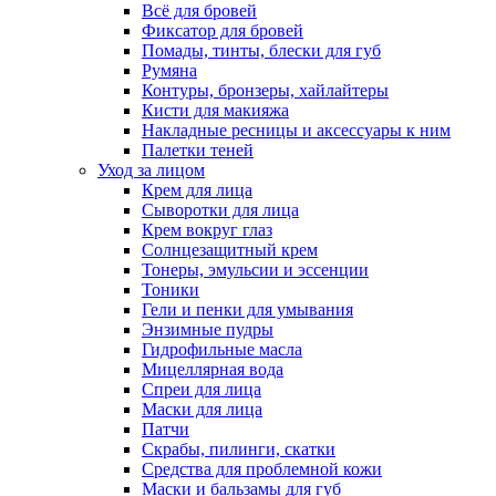
Всё для бровей
Фиксатор для бровей
Помады, тинты, блески для губ
Румяна
Контуры, бронзеры, хайлайтеры
Кисти для макияжа
Накладные ресницы и аксессуары к ним
Палетки теней
Уход за лицом
Крем для лица
Сыворотки для лица
Крем вокруг глаз
Солнцезащитный крем
Тонеры, эмульсии и эссенции
Тоники
Гели и пенки для умывания
Энзимные пудры
Гидрофильные масла
Мицеллярная вода
Спреи для лица
Маски для лица
Патчи
Скрабы, пилинги, скатки
Средства для проблемной кожи
Маски и бальзамы для губ