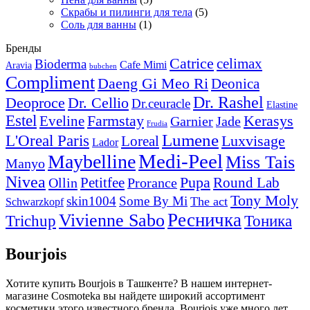
Скрабы и пилинги для тела
(5)
Соль для ванны
(1)
Бренды
Catrice
celimax
Bioderma
Cafe Mimi
Aravia
bubchen
Compliment
Daeng Gi Meo Ri
Deonica
Dr. Rashel
Deoproce
Dr. Cellio
Dr.ceuracle
Elastine
Estel
Farmstay
Eveline
Kerasys
Garnier
Jade
Frudia
Lumene
L'Oreal Paris
Luxvisage
Loreal
Lador
Medi-Peel
Maybelline
Miss Tais
Manyo
Nivea
Pupa
Petitfee
Round Lab
Ollin
Prorance
Tony Moly
skin1004
Some By Mi
The act
Schwarzkopf
Vivienne Sabo
Ресничка
Trichup
Тоника
Bourjois
Хотите купить Bourjois в Ташкенте? В нашем интернет-
магазине Cosmoteka вы найдете широкий ассортимент
косметики этого известного бренда. Bourjois уже много лет