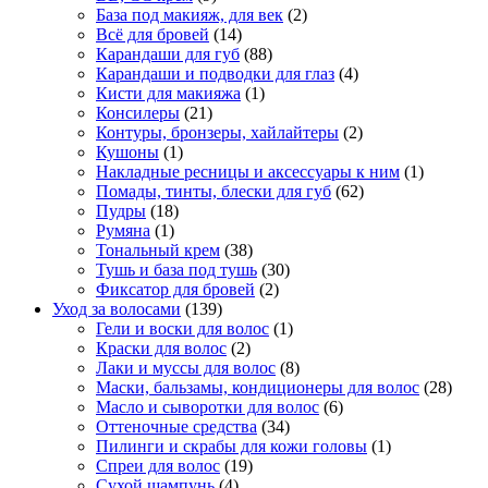
База под макияж, для век
(2)
Всё для бровей
(14)
Карандаши для губ
(88)
Карандаши и подводки для глаз
(4)
Кисти для макияжа
(1)
Консилеры
(21)
Контуры, бронзеры, хайлайтеры
(2)
Кушоны
(1)
Накладные ресницы и аксессуары к ним
(1)
Помады, тинты, блески для губ
(62)
Пудры
(18)
Румяна
(1)
Тональный крем
(38)
Тушь и база под тушь
(30)
Фиксатор для бровей
(2)
Уход за волосами
(139)
Гели и воски для волос
(1)
Краски для волос
(2)
Лаки и муссы для волос
(8)
Маски, бальзамы, кондиционеры для волос
(28)
Масло и сыворотки для волос
(6)
Оттеночные средства
(34)
Пилинги и скрабы для кожи головы
(1)
Спреи для волос
(19)
Сухой шампунь
(4)