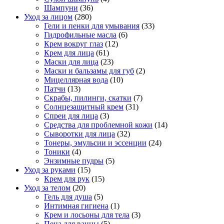
Шампуни
(36)
Уход за лицом
(280)
Гели и пенки для умывания
(33)
Гидрофильные масла
(6)
Крем вокруг глаз
(12)
Крем для лица
(61)
Маски для лица
(23)
Маски и бальзамы для губ
(2)
Мицеллярная вода
(10)
Патчи
(13)
Скрабы, пилинги, скатки
(7)
Солнцезащитный крем
(31)
Спреи для лица
(3)
Средства для проблемной кожи
(14)
Сыворотки для лица
(32)
Тонеры, эмульсии и эссенции
(24)
Тоники
(4)
Энзимные пудры
(5)
Уход за руками
(15)
Крем для рук
(15)
Уход за телом
(20)
Гель для душа
(5)
Интимная гигиена
(1)
Крем и лосьоны для тела
(3)
Пена для ванны
(5)