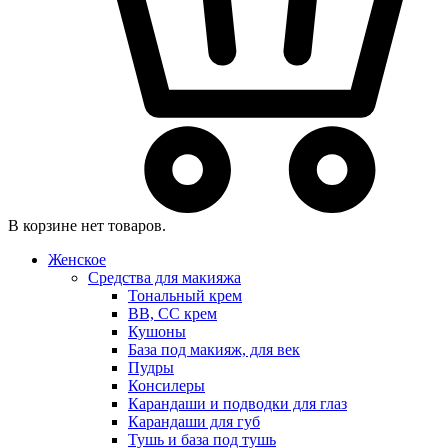
В корзине нет товаров.
Женское
Средства для макияжа
Тональный крем
BB, CC крем
Кушоны
База под макияж, для век
Пудры
Консилеры
Карандаши и подводки для глаз
Карандаши для губ
Тушь и база под тушь