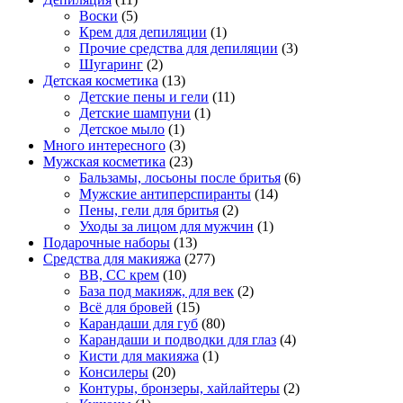
Воски
(5)
Крем для депиляции
(1)
Прочие средства для депиляции
(3)
Шугаринг
(2)
Детская косметика
(13)
Детские пены и гели
(11)
Детские шампуни
(1)
Детское мыло
(1)
Много интересного
(3)
Мужская косметика
(23)
Бальзамы, лосьоны после бритья
(6)
Мужские антиперспиранты
(14)
Пены, гели для бритья
(2)
Уходы за лицом для мужчин
(1)
Подарочные наборы
(13)
Средства для макияжа
(277)
BB, CC крем
(10)
База под макияж, для век
(2)
Всё для бровей
(15)
Карандаши для губ
(80)
Карандаши и подводки для глаз
(4)
Кисти для макияжа
(1)
Консилеры
(20)
Контуры, бронзеры, хайлайтеры
(2)