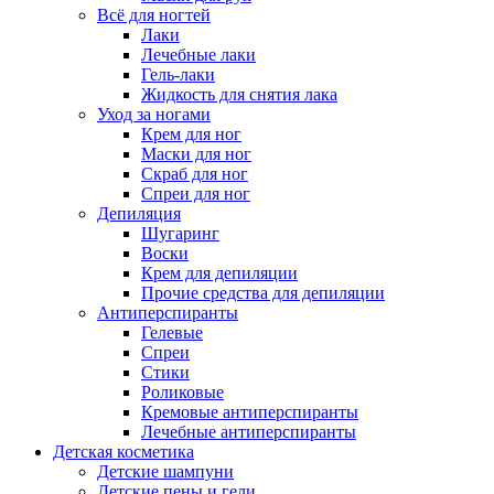
Всё для ногтей
Лаки
Лечебные лаки
Гель-лаки
Жидкость для снятия лака
Уход за ногами
Крем для ног
Маски для ног
Скраб для ног
Спреи для ног
Депиляция
Шугаринг
Воски
Крем для депиляции
Прочие средства для депиляции
Антиперспиранты
Гелевые
Спреи
Стики
Роликовые
Кремовые антиперспиранты
Лечебные антиперспиранты
Детская косметика
Детские шампуни
Детские пены и гели