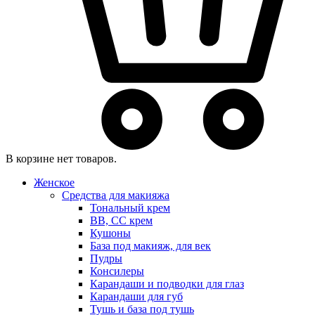
В корзине нет товаров.
Женское
Средства для макияжа
Тональный крем
BB, CC крем
Кушоны
База под макияж, для век
Пудры
Консилеры
Карандаши и подводки для глаз
Карандаши для губ
Тушь и база под тушь