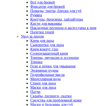
Всё для бровей
Фиксатор для бровей
Помады, тинты, блески для губ
Румяна
Контуры, бронзеры, хайлайтеры
Кисти для макияжа
Накладные ресницы и аксессуары к ним
Палетки теней
Уход за лицом
Крем для лица
Сыворотки для лица
Крем вокруг глаз
Солнцезащитный крем
Тонеры, эмульсии и эссенции
Тоники
Гели и пенки для умывания
Энзимные пудры
Гидрофильные масла
Мицеллярная вода
Спреи для лица
Маски для лица
Патчи
Скрабы, пилинги, скатки
Средства для проблемной кожи
Маски и бальзамы для губ