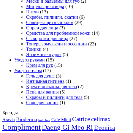
Маски и бальзамы для губ
(2)
Мицеллярная вода
(10)
Патчи
(13)
Скрабы, пилинги, скатки
(6)
Солнцезащитный крем
(29)
Спреи для лица
(3)
Средства для проблемной кожи
(14)
Сыворотки для лица
(27)
Тонеры, эмульсии и эссенции
(23)
Тоники
(4)
Энзимные пудры
(5)
Уход за руками
(15)
Крем для рук
(15)
Уход за телом
(17)
Гель для душа
(3)
Интимная гигиена
(1)
Крем и лосьоны для тела
(2)
Пена для ванны
(5)
Скрабы и пилинги для тела
(5)
Соль для ванны
(1)
Бренды
Catrice
celimax
Bioderma
Aravia
Cafe Mimi
bubchen
Compliment
Daeng Gi Meo Ri
Deonica