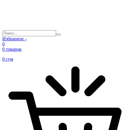
Избранное -
0
0 товаров
0
сум