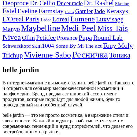
Dr. Rashel
Deoproce
Dr. Cellio
Dr.ceuracle
Elastine
Estel
Eveline
Farmstay
Kerasys
Jade
Garnier
Frudia
Lumene
L'Oreal Paris
Loreal
Luxvisage
Lador
Maybelline
Medi-Peel
Miss Tais
Manyo
Nivea
Petitfee
Pupa
Round Lab
Ollin
Prorance
Tony Moly
skin1004
Some By Mi
The act
Schwarzkopf
Ресничка
Vivienne Sabo
Тоника
Trichup
belle jardin
В интернет-магазине вы можете купить belle jardin в Ташкенте
и открыть для себя мир высококачественной косметики и
парфюмерии. Бренд предлагает широкий ассортимент
продуктов, которые подойдут для любой жизни, будь то
повседневный или особенный случай.
belle jardin — это не просто косметика, а выражение стиля и
элегантности. Каждый продукт разрабатывается с учетом
современных тенденций и нужд потребителей, что делает его
востребованным на рынке.