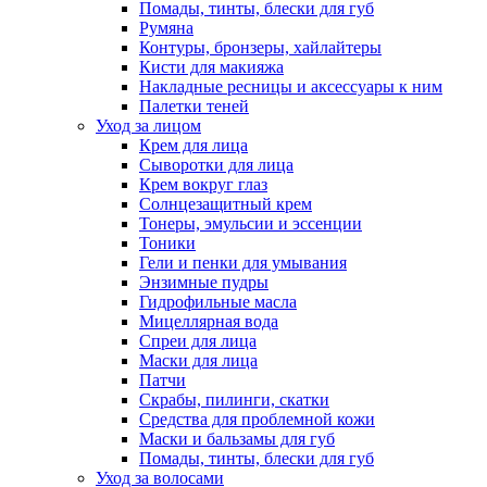
Помады, тинты, блески для губ
Румяна
Контуры, бронзеры, хайлайтеры
Кисти для макияжа
Накладные ресницы и аксессуары к ним
Палетки теней
Уход за лицом
Крем для лица
Сыворотки для лица
Крем вокруг глаз
Солнцезащитный крем
Тонеры, эмульсии и эссенции
Тоники
Гели и пенки для умывания
Энзимные пудры
Гидрофильные масла
Мицеллярная вода
Спреи для лица
Маски для лица
Патчи
Скрабы, пилинги, скатки
Средства для проблемной кожи
Маски и бальзамы для губ
Помады, тинты, блески для губ
Уход за волосами