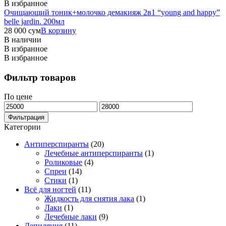
В избранное
Очищающий тоник+молочко демакияж 2в1 “young and happy”
belle jardin. 200мл
28 000
сум
В корзину
В наличии
В избранное
В избранное
Фильтр товаров
По цене
Минимальная
Максимальная
цена
цена
Фильтрация
Категории
Антиперспиранты
(20)
Лечебные антиперспиранты
(1)
Роликовые
(4)
Спреи
(14)
Стики
(1)
Всё для ногтей
(11)
Жидкость для снятия лака
(1)
Лаки
(1)
Лечебные лаки
(9)
Депиляция
(11)