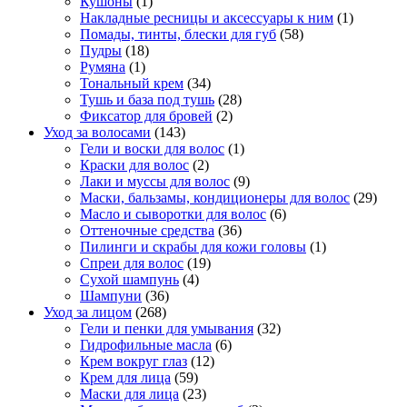
Кушоны
(1)
Накладные ресницы и аксессуары к ним
(1)
Помады, тинты, блески для губ
(58)
Пудры
(18)
Румяна
(1)
Тональный крем
(34)
Тушь и база под тушь
(28)
Фиксатор для бровей
(2)
Уход за волосами
(143)
Гели и воски для волос
(1)
Краски для волос
(2)
Лаки и муссы для волос
(9)
Маски, бальзамы, кондиционеры для волос
(29)
Масло и сыворотки для волос
(6)
Оттеночные средства
(36)
Пилинги и скрабы для кожи головы
(1)
Спреи для волос
(19)
Сухой шампунь
(4)
Шампуни
(36)
Уход за лицом
(268)
Гели и пенки для умывания
(32)
Гидрофильные масла
(6)
Крем вокруг глаз
(12)
Крем для лица
(59)
Маски для лица
(23)