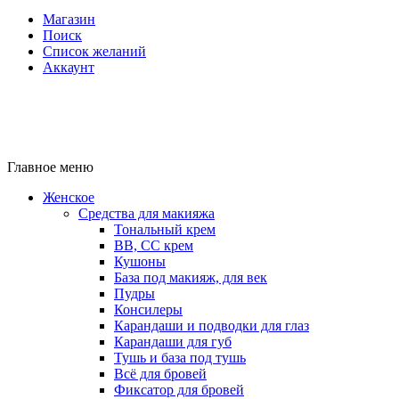
Магазин
Поиск
Список желаний
Аккаунт
Главное меню
Женское
Средства для макияжа
Тональный крем
BB, CC крем
Кушоны
База под макияж, для век
Пудры
Консилеры
Карандаши и подводки для глаз
Карандаши для губ
Тушь и база под тушь
Всё для бровей
Фиксатор для бровей