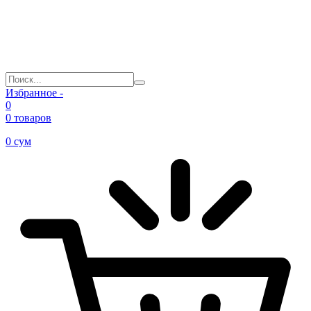
Избранное -
0
0 товаров
0
сум