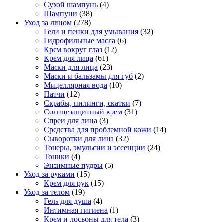
Сухой шампунь
(4)
Шампуни
(38)
Уход за лицом
(278)
Гели и пенки для умывания
(32)
Гидрофильные масла
(6)
Крем вокруг глаз
(12)
Крем для лица
(61)
Маски для лица
(23)
Маски и бальзамы для губ
(2)
Мицеллярная вода
(10)
Патчи
(12)
Скрабы, пилинги, скатки
(7)
Солнцезащитный крем
(31)
Спреи для лица
(3)
Средства для проблемной кожи
(14)
Сыворотки для лица
(32)
Тонеры, эмульсии и эссенции
(24)
Тоники
(4)
Энзимные пудры
(5)
Уход за руками
(15)
Крем для рук
(15)
Уход за телом
(19)
Гель для душа
(4)
Интимная гигиена
(1)
Крем и лосьоны для тела
(3)