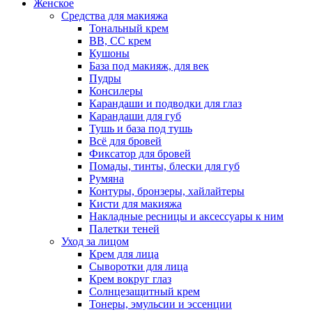
Женское
Средства для макияжа
Тональный крем
BB, CC крем
Кушоны
База под макияж, для век
Пудры
Консилеры
Карандаши и подводки для глаз
Карандаши для губ
Тушь и база под тушь
Всё для бровей
Фиксатор для бровей
Помады, тинты, блески для губ
Румяна
Контуры, бронзеры, хайлайтеры
Кисти для макияжа
Накладные ресницы и аксессуары к ним
Палетки теней
Уход за лицом
Крем для лица
Сыворотки для лица
Крем вокруг глаз
Солнцезащитный крем
Тонеры, эмульсии и эссенции