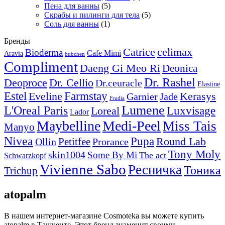
Пена для ванны
(5)
Скрабы и пилинги для тела
(5)
Соль для ванны
(1)
Бренды
Catrice
celimax
Bioderma
Cafe Mimi
Aravia
bubchen
Compliment
Daeng Gi Meo Ri
Deonica
Dr. Rashel
Deoproce
Dr. Cellio
Dr.ceuracle
Elastine
Estel
Farmstay
Kerasys
Eveline
Garnier
Jade
Frudia
Lumene
L'Oreal Paris
Luxvisage
Loreal
Lador
Maybelline
Medi-Peel
Miss Tais
Manyo
Nivea
Pupa
Petitfee
Round Lab
Ollin
Prorance
Tony Moly
skin1004
Some By Mi
The act
Schwarzkopf
Vivienne Sabo
Ресничка
Тоника
Trichup
atopalm
В нашем интернет-магазине Cosmoteka вы можете купить
atopalm в Ташкенте. Этот бренд знаменит своими