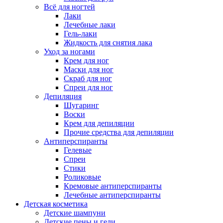
Всё для ногтей
Лаки
Лечебные лаки
Гель-лаки
Жидкость для снятия лака
Уход за ногами
Крем для ног
Маски для ног
Скраб для ног
Спреи для ног
Депиляция
Шугаринг
Воски
Крем для депиляции
Прочие средства для депиляции
Антиперспиранты
Гелевые
Спреи
Стики
Роликовые
Кремовые антиперспиранты
Лечебные антиперспиранты
Детская косметика
Детские шампуни
Детские пены и гели