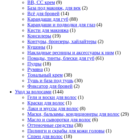
BB, CC крем
(9)
База под макияж, для век
(2)
Всё для бровей
(14)
Карандаши для губ
(88)
Карандаши и подводки для глаз
(4)
Кисти для макияжа
(1)
Консилеры
(19)
Контуры, бронзеры, хайлайтеры
(2)
Кушоны
(1)
Накладные ресницы и аксессуары к ним
(1)
Помады, тинты, блески для губ
(61)
Пудры
(18)
Румяна
(1)
Тональный крем
(38)
Тушь и база под тушь
(30)
Фиксатор для бровей
(2)
Уход за волосами
(144)
Гели и воски для волос
(1)
Краски для волос
(1)
Лаки и муссы для волос
(8)
Маски, бальзамы, кондиционеры для волос
(29)
Масло и сыворотки для волос
(6)
Оттеночные средства
(38)
Пилинги и скрабы для кожи головы
(1)
Спреи для волос
(18)