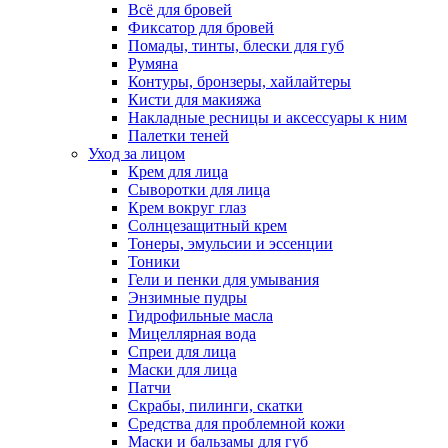
Всё для бровей
Фиксатор для бровей
Помады, тинты, блески для губ
Румяна
Контуры, бронзеры, хайлайтеры
Кисти для макияжа
Накладные ресницы и аксессуары к ним
Палетки теней
Уход за лицом
Крем для лица
Сыворотки для лица
Крем вокруг глаз
Солнцезащитный крем
Тонеры, эмульсии и эссенции
Тоники
Гели и пенки для умывания
Энзимные пудры
Гидрофильные масла
Мицеллярная вода
Спреи для лица
Маски для лица
Патчи
Скрабы, пилинги, скатки
Средства для проблемной кожи
Маски и бальзамы для губ