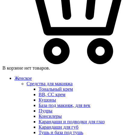
В корзине нет товаров.
Женское
Средства для макияжа
Тональный крем
BB, CC крем
Кушоны
База под макияж, для век
Пудры
Консилеры
Карандаши и подводки для глаз
Карандаши для губ
Тушь и база под тушь