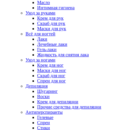
Масло
Интимная гигиена
Уход за руками
Крем для рук
Скраб для рук
Маски для рук
Всё для ногтей
Лаки
Лечебные лаки
Гель-лаки
Жидкость для снятия лака
Уход за ногами
Крем для ног
Маски для ног
Скраб для ног
Спреи для ног
Депиляция
Шугаринг
Воски
Крем для депиляции
Прочие средства для депиляции
Антиперспиранты
Гелевые
Спреи
Стики