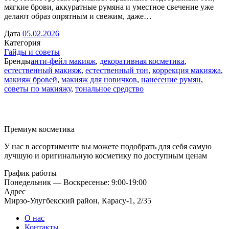
мягкие брови, аккуратные румяна и уместное свечение уже
делают образ опрятным и свежим, даже…
Дата
05.02.2026
Категория
Гайды и советы
Бренды
анти-фейл макияж
,
декоративная косметика
,
естественный макияж
,
естественный тон
,
коррекция макияжа
,
макияж бровей
,
макияж для новичков
,
нанесение румян
,
советы по макияжу
,
тональное средство
Премиум косметика
У нас в ассортименте вы можете подобрать для себя самую
лучшую и оригинальную косметику по доступным ценам
График работы
Понедельник — Воскресенье: 9:00-19:00
Адрес
Мирзо-Улугбекский район, Карасу-1, 2/35
О нас
Контакты