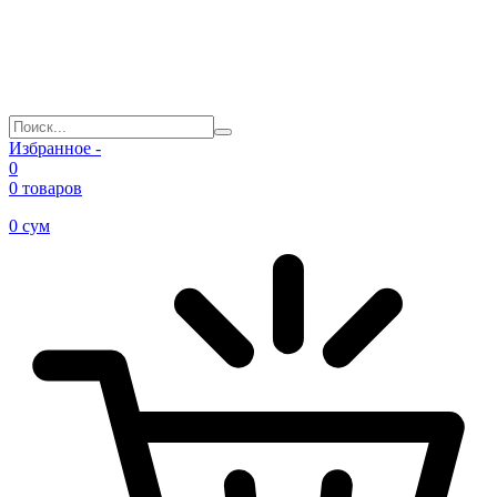
Избранное -
0
0 товаров
0
сум