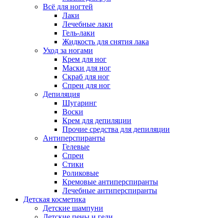
Всё для ногтей
Лаки
Лечебные лаки
Гель-лаки
Жидкость для снятия лака
Уход за ногами
Крем для ног
Маски для ног
Скраб для ног
Спреи для ног
Депиляция
Шугаринг
Воски
Крем для депиляции
Прочие средства для депиляции
Антиперспиранты
Гелевые
Спреи
Стики
Роликовые
Кремовые антиперспиранты
Лечебные антиперспиранты
Детская косметика
Детские шампуни
Детские пены и гели