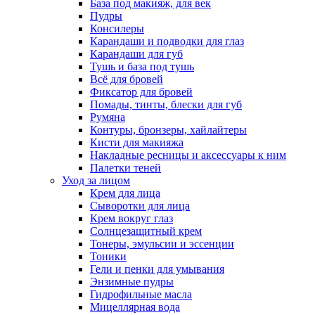
База под макияж, для век
Пудры
Консилеры
Карандаши и подводки для глаз
Карандаши для губ
Тушь и база под тушь
Всё для бровей
Фиксатор для бровей
Помады, тинты, блески для губ
Румяна
Контуры, бронзеры, хайлайтеры
Кисти для макияжа
Накладные ресницы и аксессуары к ним
Палетки теней
Уход за лицом
Крем для лица
Сыворотки для лица
Крем вокруг глаз
Солнцезащитный крем
Тонеры, эмульсии и эссенции
Тоники
Гели и пенки для умывания
Энзимные пудры
Гидрофильные масла
Мицеллярная вода