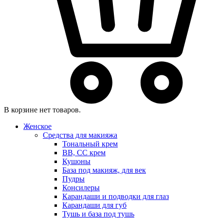
В корзине нет товаров.
Женское
Средства для макияжа
Тональный крем
BB, CC крем
Кушоны
База под макияж, для век
Пудры
Консилеры
Карандаши и подводки для глаз
Карандаши для губ
Тушь и база под тушь