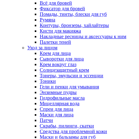
Всё для бровей
Фиксатор для бровей
Помады, тинты, блески для губ
Румяна
Контуры, бронзеры, хайлайтеры
Кисти для макияжа
Накладные ресницы и аксессуары к ним
Палетки теней
Уход за лицом
Крем для лица
Сыворотки для лица
Крем вокруг глаз
Солнцезащитный крем
Тонеры, эмульсии и эссенции
Тоники
Гели и пенки для умывания
Энзимные пудры
Гидрофильные масла
Мицеллярная вода
Спреи для лица
Маски для лица
Патчи
Скрабы, пилинги, скатки
Средства для проблемной кожи
Маски и бальзамы для губ