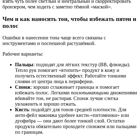
взять чуть более светлый и нейтральный и скорректировать
бронзером, чем ходить с заметно тёмной «маской».
Чем и как наносить тон, чтобы избежать пятен и
полос
Ошибки в нанесении тона чаще всего связаны с
инструментами и поспешной растушёвкой.
Рабочие варианты:
Пальцы
: подходят для лёгких текстур (ВВ, флюиды).
Тепло рук помогает «втопить» продукт в кожу и
получить естественный эффект. Работайте тонкими
слоями от центра лица к периферии.
Спонж
: хорошо сглаживает границы и помогает
избежать полос. Легкими
похлопывающими
движениями
вбивайте тон, не растирая. Спонж лучше слегка
увлажнить и хорошо отжать.
Кисть
: подойдёт для тонов средней плотности. Для
анти-фейл макияжа удобнее кисти-«питомники» или
дуофибра — они дают более тонкий слой. Остатки
продукта обязательно проходите спонжем или пальцами
по границам.