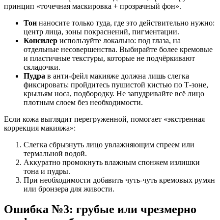
принцип «точечная маскировка + прозрачный фон».
Тон
наносите только туда, где это действительно нужно:
центр лица, зоны покраснений, пигментации.
Консилер
используйте локально: под глаза, на
отдельные несовершенства. Выбирайте более кремовые
и пластичные текстуры, которые не подчёркивают
складочки.
Пудра
в анти-фейл макияже должна лишь слегка
фиксировать: пройдитесь пушистой кистью по Т-зоне,
крыльям носа, подбородку. Не запудривайте всё лицо
плотным слоем без необходимости.
Если кожа выглядит перегруженной, помогает «экстренная
коррекция макияжа»:
Слегка сбрызнуть лицо увлажняющим спреем или
термальной водой.
Аккуратно промокнуть влажным спонжем излишки
тона и пудры.
При необходимости добавить чуть-чуть кремовых румян
или бронзера для живости.
Ошибка №3: грубые или чрезмерно