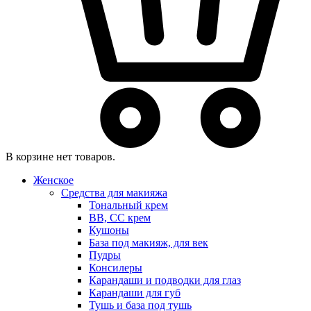
В корзине нет товаров.
Женское
Средства для макияжа
Тональный крем
BB, CC крем
Кушоны
База под макияж, для век
Пудры
Консилеры
Карандаши и подводки для глаз
Карандаши для губ
Тушь и база под тушь