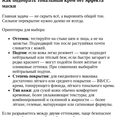
Как подобрать тональный крем без эффекта
маски
Главная задача — не скрыть всё, а выровнять общий тон.
Сильное перекрытие нужно далеко не всегда.
Ориентиры для выбора:
Оттенок
: тестируйте на стыке шеи и лица, а не на
запястье. Подходящий тон после растушёвки почти
сливается с кожей.
Подтон
: если кожа легко розовеет — чаще подходит
нейтральный или тёплый беж; если быстро загорает и
редко краснеет — могут подойти более жёлтые и
оливковые оттенки. При сомнениях выбирайте
нейтральный подтон.
Степень покрытия
: для ежедневного макияжа
достаточно лёгкого или среднего покрытия — ВВ/СС-
крема, тонирующего флюида, лёгкого тонального крема.
Тип кожи
: для сухой кожи обычно комфортнее
кремовые, более увлажняющие текстуры; для
комбинированной и склонной к жирности — более
лёгкие, гелевые, матирующие или сатиновые формулы.
Если разрываетесь между двумя оттенками, чаще безопаснее