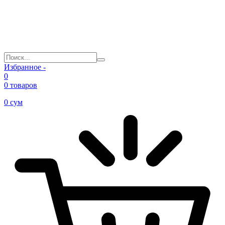
Избранное -
0
0 товаров
0
сум