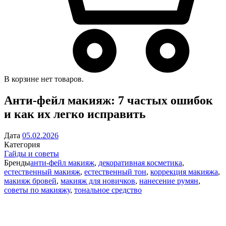
В корзине нет товаров.
Анти-фейл макияж: 7 частых ошибок
и как их легко исправить
Дата
05.02.2026
Категория
Гайды и советы
Бренды
анти-фейл макияж
,
декоративная косметика
,
естественный макияж
,
естественный тон
,
коррекция макияжа
,
макияж бровей
,
макияж для новичков
,
нанесение румян
,
советы по макияжу
,
тональное средство