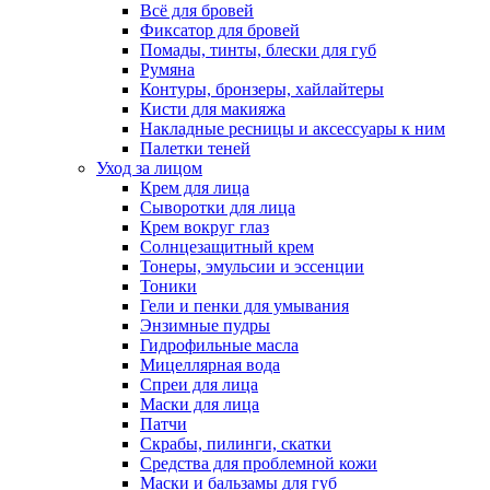
Всё для бровей
Фиксатор для бровей
Помады, тинты, блески для губ
Румяна
Контуры, бронзеры, хайлайтеры
Кисти для макияжа
Накладные ресницы и аксессуары к ним
Палетки теней
Уход за лицом
Крем для лица
Сыворотки для лица
Крем вокруг глаз
Солнцезащитный крем
Тонеры, эмульсии и эссенции
Тоники
Гели и пенки для умывания
Энзимные пудры
Гидрофильные масла
Мицеллярная вода
Спреи для лица
Маски для лица
Патчи
Скрабы, пилинги, скатки
Средства для проблемной кожи
Маски и бальзамы для губ