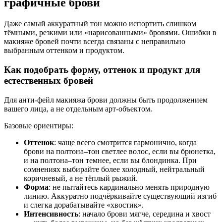
графичные брови
Даже самый аккуратный тон можно испортить слишком
тёмными, резкими или «нарисованными» бровями. Ошибки в
макияже бровей почти всегда связаны с неправильно
выбранным оттенком и продуктом.
Как подобрать форму, оттенок и продукт для
естественных бровей
Для анти-фейл макияжа брови должны быть продолжением
вашего лица, а не отдельным арт-объектом.
Базовые ориентиры:
Оттенок
: чаще всего смотрится гармонично, когда
брови на полтона–тон светлее волос, если вы брюнетка,
и на полтона–тон темнее, если вы блондинка. При
сомнениях выбирайте более холодный, нейтральный
коричневый, а не тёплый рыжий.
Форма
: не пытайтесь кардинально менять природную
линию. Аккуратно подчёркивайте существующий изгиб
и слегка дорабатывайте «хвостик».
Интенсивность
: начало брови мягче, середина и хвост