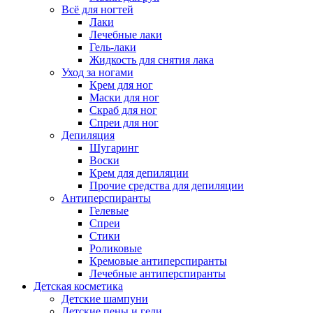
Всё для ногтей
Лаки
Лечебные лаки
Гель-лаки
Жидкость для снятия лака
Уход за ногами
Крем для ног
Маски для ног
Скраб для ног
Спреи для ног
Депиляция
Шугаринг
Воски
Крем для депиляции
Прочие средства для депиляции
Антиперспиранты
Гелевые
Спреи
Стики
Роликовые
Кремовые антиперспиранты
Лечебные антиперспиранты
Детская косметика
Детские шампуни
Детские пены и гели