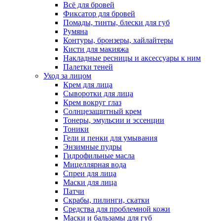
Всё для бровей
Фиксатор для бровей
Помады, тинты, блески для губ
Румяна
Контуры, бронзеры, хайлайтеры
Кисти для макияжа
Накладные ресницы и аксессуары к ним
Палетки теней
Уход за лицом
Крем для лица
Сыворотки для лица
Крем вокруг глаз
Солнцезащитный крем
Тонеры, эмульсии и эссенции
Тоники
Гели и пенки для умывания
Энзимные пудры
Гидрофильные масла
Мицеллярная вода
Спреи для лица
Маски для лица
Патчи
Скрабы, пилинги, скатки
Средства для проблемной кожи
Маски и бальзамы для губ