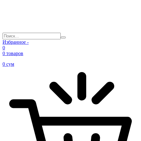
Избранное -
0
0 товаров
0
сум