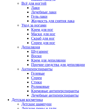
Всё для ногтей
Лаки
Лечебные лаки
Гель-лаки
Жидкость для снятия лака
Уход за ногами
Крем для ног
Маски для ног
Скраб для ног
Спреи для ног
Депиляция
Шугаринг
Воски
Крем для депиляции
Прочие средства для депиляции
Антиперспиранты
Гелевые
Спреи
Стики
Роликовые
Кремовые антиперспиранты
Лечебные антиперспиранты
Детская косметика
Детские шампуни
Детские пены и гели