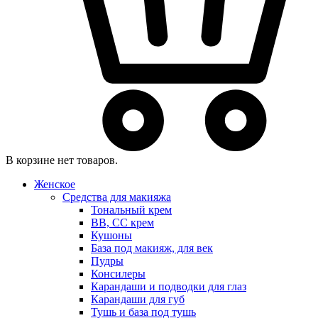
В корзине нет товаров.
Женское
Средства для макияжа
Тональный крем
BB, CC крем
Кушоны
База под макияж, для век
Пудры
Консилеры
Карандаши и подводки для глаз
Карандаши для губ
Тушь и база под тушь