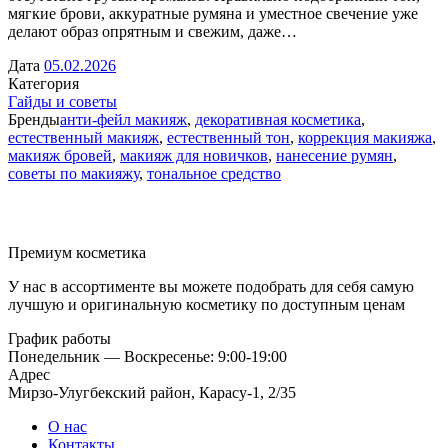
мягкие брови, аккуратные румяна и уместное свечение уже
делают образ опрятным и свежим, даже…
Дата
05.02.2026
Категория
Гайды и советы
Бренды
анти-фейл макияж
,
декоративная косметика
,
естественный макияж
,
естественный тон
,
коррекция макияжа
,
макияж бровей
,
макияж для новичков
,
нанесение румян
,
советы по макияжу
,
тональное средство
Премиум косметика
У нас в ассортименте вы можете подобрать для себя самую
лучшую и оригинальную косметику по доступным ценам
График работы
Понедельник — Воскресенье: 9:00-19:00
Адрес
Мирзо-Улугбекский район, Карасу-1, 2/35
О нас
Контакты