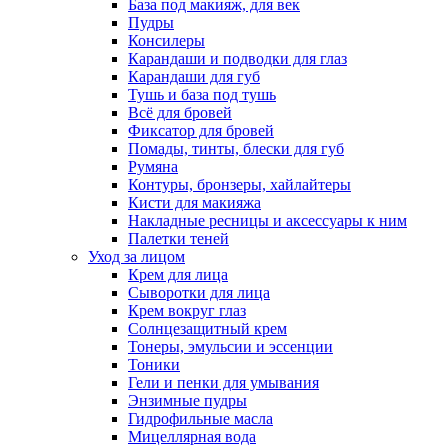
База под макияж, для век
Пудры
Консилеры
Карандаши и подводки для глаз
Карандаши для губ
Тушь и база под тушь
Всё для бровей
Фиксатор для бровей
Помады, тинты, блески для губ
Румяна
Контуры, бронзеры, хайлайтеры
Кисти для макияжа
Накладные ресницы и аксессуары к ним
Палетки теней
Уход за лицом
Крем для лица
Сыворотки для лица
Крем вокруг глаз
Солнцезащитный крем
Тонеры, эмульсии и эссенции
Тоники
Гели и пенки для умывания
Энзимные пудры
Гидрофильные масла
Мицеллярная вода