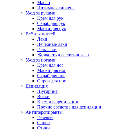
Масло
Интимная гигиена
Уход за руками
Крем для рук
Скраб для рук
Маски для рук
Всё для ногтей
Лаки
Лечебные лаки
Гель-лаки
Жидкость для снятия лака
Уход за ногами
Крем для ног
Маски для ног
Скраб для ног
Спреи для ног
Депиляция
Шугаринг
Воски
Крем для депиляции
Прочие средства для депиляции
Антиперспиранты
Гелевые
Спреи
Стики