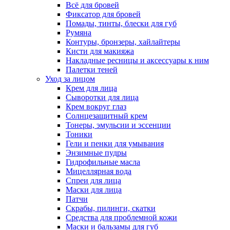
Всё для бровей
Фиксатор для бровей
Помады, тинты, блески для губ
Румяна
Контуры, бронзеры, хайлайтеры
Кисти для макияжа
Накладные ресницы и аксессуары к ним
Палетки теней
Уход за лицом
Крем для лица
Сыворотки для лица
Крем вокруг глаз
Солнцезащитный крем
Тонеры, эмульсии и эссенции
Тоники
Гели и пенки для умывания
Энзимные пудры
Гидрофильные масла
Мицеллярная вода
Спреи для лица
Маски для лица
Патчи
Скрабы, пилинги, скатки
Средства для проблемной кожи
Маски и бальзамы для губ