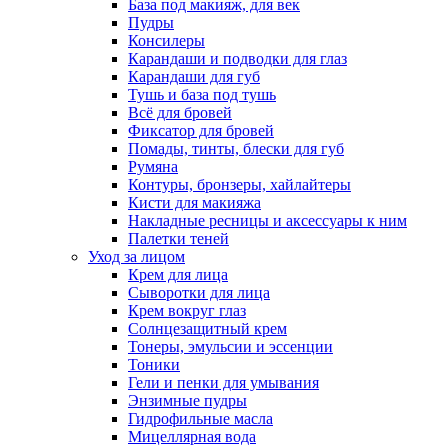
База под макияж, для век
Пудры
Консилеры
Карандаши и подводки для глаз
Карандаши для губ
Тушь и база под тушь
Всё для бровей
Фиксатор для бровей
Помады, тинты, блески для губ
Румяна
Контуры, бронзеры, хайлайтеры
Кисти для макияжа
Накладные ресницы и аксессуары к ним
Палетки теней
Уход за лицом
Крем для лица
Сыворотки для лица
Крем вокруг глаз
Солнцезащитный крем
Тонеры, эмульсии и эссенции
Тоники
Гели и пенки для умывания
Энзимные пудры
Гидрофильные масла
Мицеллярная вода