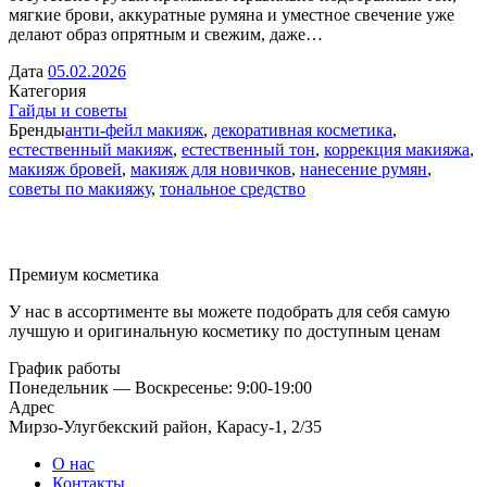
мягкие брови, аккуратные румяна и уместное свечение уже
делают образ опрятным и свежим, даже…
Дата
05.02.2026
Категория
Гайды и советы
Бренды
анти-фейл макияж
,
декоративная косметика
,
естественный макияж
,
естественный тон
,
коррекция макияжа
,
макияж бровей
,
макияж для новичков
,
нанесение румян
,
советы по макияжу
,
тональное средство
Премиум косметика
У нас в ассортименте вы можете подобрать для себя самую
лучшую и оригинальную косметику по доступным ценам
График работы
Понедельник — Воскресенье: 9:00-19:00
Адрес
Мирзо-Улугбекский район, Карасу-1, 2/35
О нас
Контакты