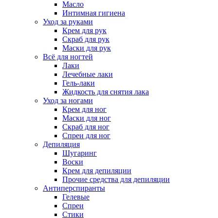
Масло
Интимная гигиена
Уход за руками
Крем для рук
Скраб для рук
Маски для рук
Всё для ногтей
Лаки
Лечебные лаки
Гель-лаки
Жидкость для снятия лака
Уход за ногами
Крем для ног
Маски для ног
Скраб для ног
Спреи для ног
Депиляция
Шугаринг
Воски
Крем для депиляции
Прочие средства для депиляции
Антиперспиранты
Гелевые
Спреи
Стики