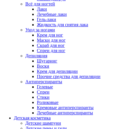
Всё для ногтей
Лаки
Лечебные лаки
Гель-лаки
Жидкость для снятия лака
Уход за ногами
Крем для ног
Маски для ног
Скраб для ног
Спреи для ног
Депиляция
Шугаринг
Воски
Крем для депиляции
Прочие средства для депиляции
Антиперспиранты
Гелевые
Спреи
Стики
Роликовые
Кремовые антиперспиранты
Лечебные антиперспиранты
Детская косметика
Детские шампуни
Детские пены и гели