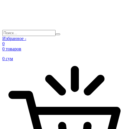
Избранное -
0
0 товаров
0
сум