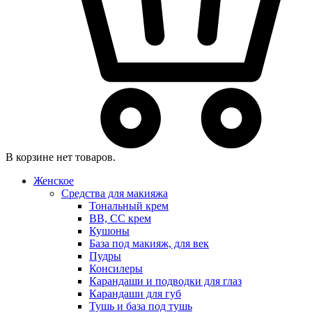
В корзине нет товаров.
Женское
Средства для макияжа
Тональный крем
BB, CC крем
Кушоны
База под макияж, для век
Пудры
Консилеры
Карандаши и подводки для глаз
Карандаши для губ
Тушь и база под тушь