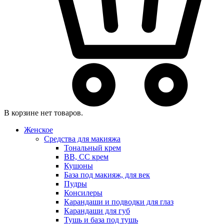
В корзине нет товаров.
Женское
Средства для макияжа
Тональный крем
BB, CC крем
Кушоны
База под макияж, для век
Пудры
Консилеры
Карандаши и подводки для глаз
Карандаши для губ
Тушь и база под тушь