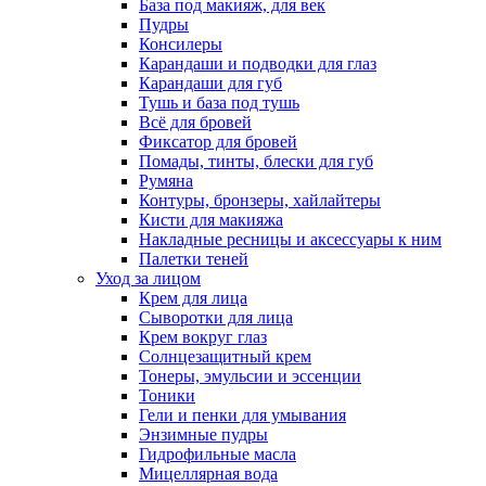
База под макияж, для век
Пудры
Консилеры
Карандаши и подводки для глаз
Карандаши для губ
Тушь и база под тушь
Всё для бровей
Фиксатор для бровей
Помады, тинты, блески для губ
Румяна
Контуры, бронзеры, хайлайтеры
Кисти для макияжа
Накладные ресницы и аксессуары к ним
Палетки теней
Уход за лицом
Крем для лица
Сыворотки для лица
Крем вокруг глаз
Солнцезащитный крем
Тонеры, эмульсии и эссенции
Тоники
Гели и пенки для умывания
Энзимные пудры
Гидрофильные масла
Мицеллярная вода