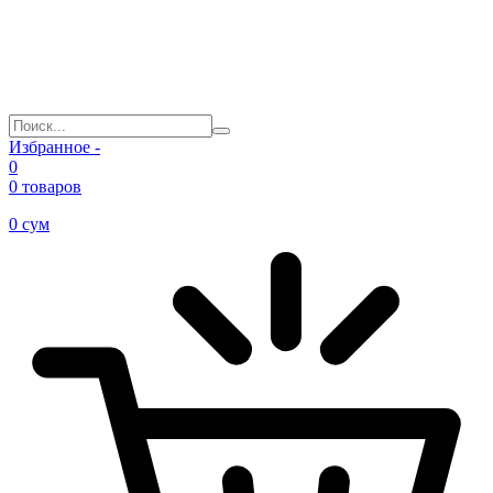
Избранное -
0
0 товаров
0
сум