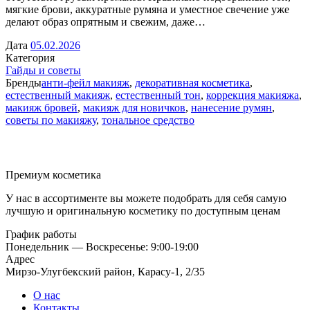
мягкие брови, аккуратные румяна и уместное свечение уже
делают образ опрятным и свежим, даже…
Дата
05.02.2026
Категория
Гайды и советы
Бренды
анти-фейл макияж
,
декоративная косметика
,
естественный макияж
,
естественный тон
,
коррекция макияжа
,
макияж бровей
,
макияж для новичков
,
нанесение румян
,
советы по макияжу
,
тональное средство
Премиум косметика
У нас в ассортименте вы можете подобрать для себя самую
лучшую и оригинальную косметику по доступным ценам
График работы
Понедельник — Воскресенье: 9:00-19:00
Адрес
Мирзо-Улугбекский район, Карасу-1, 2/35
О нас
Контакты