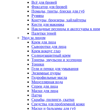
Всё для бровей
Фиксатор для бровей
Помады, тинты, блески для губ
Румяна
Контуры, бронзеры, хайлайтеры
Кисти для макияжа
Накладные ресницы и аксессуары к ним
Палетки теней
Уход за лицом
Крем для лица
Сыворотки для лица
Крем вокруг глаз
Солнцезащитный крем
Тонеры, эмульсии и эссенции
Тоники
Гели и пенки для умывания
Энзимные пудры
Гидрофильные масла
Мицеллярная вода
Спреи для лица
Маски для лица
Патчи
Скрабы, пилинги, скатки
Средства для проблемной кожи
Маски и бальзамы для губ