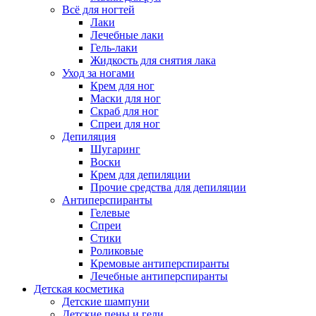
Всё для ногтей
Лаки
Лечебные лаки
Гель-лаки
Жидкость для снятия лака
Уход за ногами
Крем для ног
Маски для ног
Скраб для ног
Спреи для ног
Депиляция
Шугаринг
Воски
Крем для депиляции
Прочие средства для депиляции
Антиперспиранты
Гелевые
Спреи
Стики
Роликовые
Кремовые антиперспиранты
Лечебные антиперспиранты
Детская косметика
Детские шампуни
Детские пены и гели