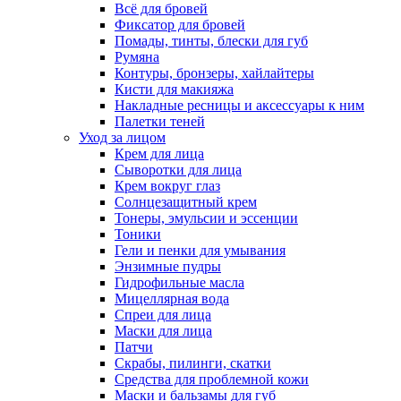
Всё для бровей
Фиксатор для бровей
Помады, тинты, блески для губ
Румяна
Контуры, бронзеры, хайлайтеры
Кисти для макияжа
Накладные ресницы и аксессуары к ним
Палетки теней
Уход за лицом
Крем для лица
Сыворотки для лица
Крем вокруг глаз
Солнцезащитный крем
Тонеры, эмульсии и эссенции
Тоники
Гели и пенки для умывания
Энзимные пудры
Гидрофильные масла
Мицеллярная вода
Спреи для лица
Маски для лица
Патчи
Скрабы, пилинги, скатки
Средства для проблемной кожи
Маски и бальзамы для губ