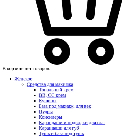
В корзине нет товаров.
Женское
Средства для макияжа
Тональный крем
BB, CC крем
Кушоны
База под макияж, для век
Пудры
Консилеры
Карандаши и подводки для глаз
Карандаши для губ
Тушь и база под тушь