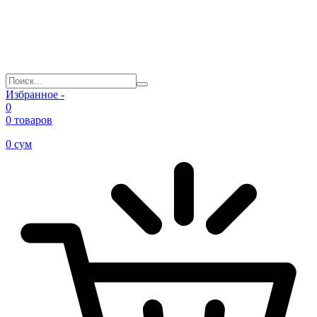
Избранное -
0
0 товаров
0
сум