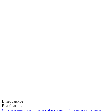
В избранное
В избранное
Cc-крем для лица lumene color correcting cream абсолютное