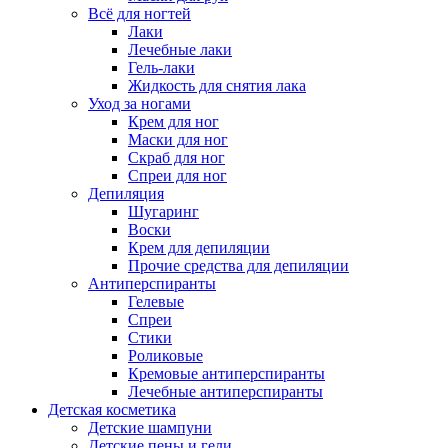
Всё для ногтей
Лаки
Лечебные лаки
Гель-лаки
Жидкость для снятия лака
Уход за ногами
Крем для ног
Маски для ног
Скраб для ног
Спреи для ног
Депиляция
Шугаринг
Воски
Крем для депиляции
Прочие средства для депиляции
Антиперспиранты
Гелевые
Спреи
Стики
Роликовые
Кремовые антиперспиранты
Лечебные антиперспиранты
Детская косметика
Детские шампуни
Детские пены и гели