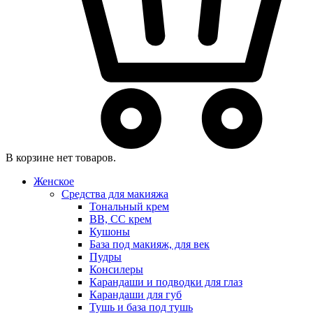
В корзине нет товаров.
Женское
Средства для макияжа
Тональный крем
BB, CC крем
Кушоны
База под макияж, для век
Пудры
Консилеры
Карандаши и подводки для глаз
Карандаши для губ
Тушь и база под тушь