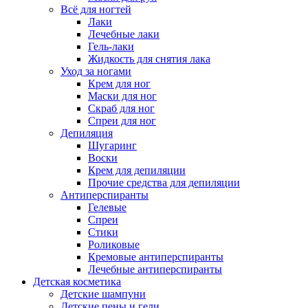
Всё для ногтей
Лаки
Лечебные лаки
Гель-лаки
Жидкость для снятия лака
Уход за ногами
Крем для ног
Маски для ног
Скраб для ног
Спреи для ног
Депиляция
Шугаринг
Воски
Крем для депиляции
Прочие средства для депиляции
Антиперспиранты
Гелевые
Спреи
Стики
Роликовые
Кремовые антиперспиранты
Лечебные антиперспиранты
Детская косметика
Детские шампуни
Детские пены и гели