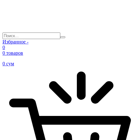
Избранное -
0
0 товаров
0
сум