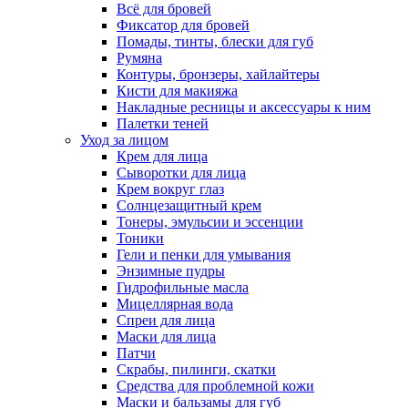
Всё для бровей
Фиксатор для бровей
Помады, тинты, блески для губ
Румяна
Контуры, бронзеры, хайлайтеры
Кисти для макияжа
Накладные ресницы и аксессуары к ним
Палетки теней
Уход за лицом
Крем для лица
Сыворотки для лица
Крем вокруг глаз
Солнцезащитный крем
Тонеры, эмульсии и эссенции
Тоники
Гели и пенки для умывания
Энзимные пудры
Гидрофильные масла
Мицеллярная вода
Спреи для лица
Маски для лица
Патчи
Скрабы, пилинги, скатки
Средства для проблемной кожи
Маски и бальзамы для губ