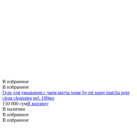
В избранное
В избранное
Гель для умывания с чаем матча some by mi super matcha pore
clean cleansing gel. 100мл
150 000
сум
В корзину
В наличии
В избранное
В избранное