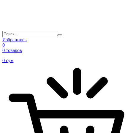
Избранное -
0
0 товаров
0
сум