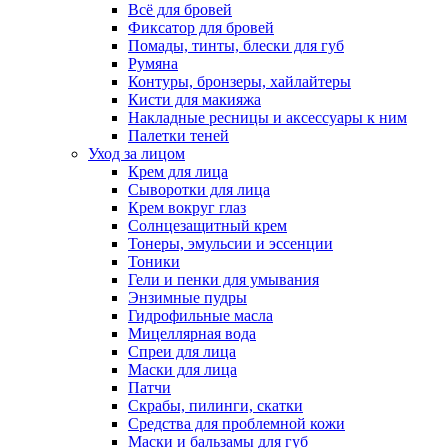
Всё для бровей
Фиксатор для бровей
Помады, тинты, блески для губ
Румяна
Контуры, бронзеры, хайлайтеры
Кисти для макияжа
Накладные ресницы и аксессуары к ним
Палетки теней
Уход за лицом
Крем для лица
Сыворотки для лица
Крем вокруг глаз
Солнцезащитный крем
Тонеры, эмульсии и эссенции
Тоники
Гели и пенки для умывания
Энзимные пудры
Гидрофильные масла
Мицеллярная вода
Спреи для лица
Маски для лица
Патчи
Скрабы, пилинги, скатки
Средства для проблемной кожи
Маски и бальзамы для губ