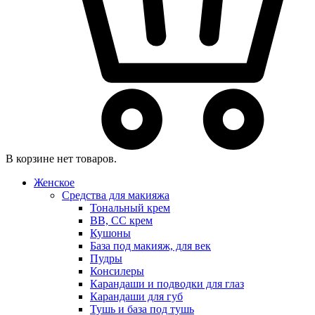
В корзине нет товаров.
Женское
Средства для макияжа
Тональный крем
BB, CC крем
Кушоны
База под макияж, для век
Пудры
Консилеры
Карандаши и подводки для глаз
Карандаши для губ
Тушь и база под тушь