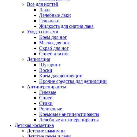
Всё для ногтей
Лаки
Лечебные лаки
Гель-лаки
Жидкость для снятия лака
Уход за ногами
Крем для ног
Маски для ног
Скраб для ног
Спреи для ног
Депиляция
Шугаринг
Воски
Крем для депиляции
Прочие средства для депиляции
Антиперспиранты
Гелевые
Спреи
Стики
Роликовые
Кремовые антиперспиранты
Лечебные антиперспиранты
Детская косметика
Детские шампуни
Детские пены и гели