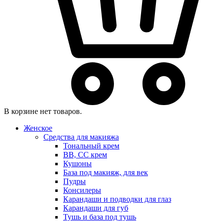
В корзине нет товаров.
Женское
Средства для макияжа
Тональный крем
BB, CC крем
Кушоны
База под макияж, для век
Пудры
Консилеры
Карандаши и подводки для глаз
Карандаши для губ
Тушь и база под тушь