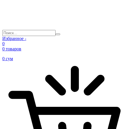
Избранное -
0
0 товаров
0
сум