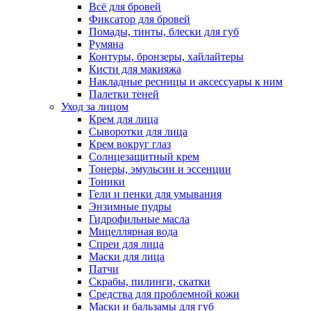
Всё для бровей
Фиксатор для бровей
Помады, тинты, блески для губ
Румяна
Контуры, бронзеры, хайлайтеры
Кисти для макияжа
Накладные ресницы и аксессуары к ним
Палетки теней
Уход за лицом
Крем для лица
Сыворотки для лица
Крем вокруг глаз
Солнцезащитный крем
Тонеры, эмульсии и эссенции
Тоники
Гели и пенки для умывания
Энзимные пудры
Гидрофильные масла
Мицеллярная вода
Спреи для лица
Маски для лица
Патчи
Скрабы, пилинги, скатки
Средства для проблемной кожи
Маски и бальзамы для губ