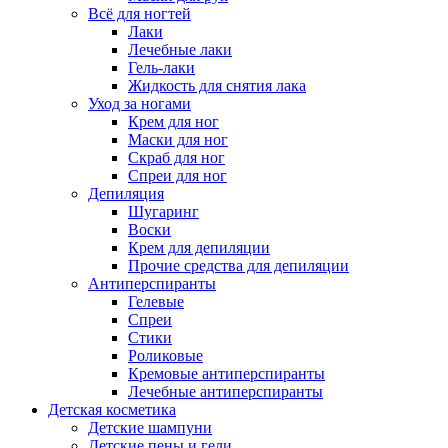
Всё для ногтей
Лаки
Лечебные лаки
Гель-лаки
Жидкость для снятия лака
Уход за ногами
Крем для ног
Маски для ног
Скраб для ног
Спреи для ног
Депиляция
Шугаринг
Воски
Крем для депиляции
Прочие средства для депиляции
Антиперспиранты
Гелевые
Спреи
Стики
Роликовые
Кремовые антиперспиранты
Лечебные антиперспиранты
Детская косметика
Детские шампуни
Детские пены и гели