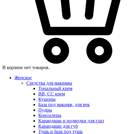
В корзине нет товаров.
Женское
Средства для макияжа
Тональный крем
BB, CC крем
Кушоны
База под макияж, для век
Пудры
Консилеры
Карандаши и подводки для глаз
Карандаши для губ
Тушь и база под тушь