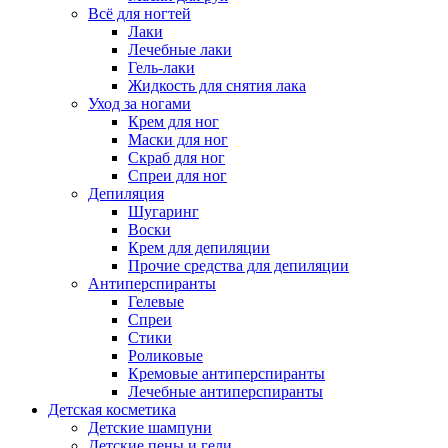
Всё для ногтей
Лаки
Лечебные лаки
Гель-лаки
Жидкость для снятия лака
Уход за ногами
Крем для ног
Маски для ног
Скраб для ног
Спреи для ног
Депиляция
Шугаринг
Воски
Крем для депиляции
Прочие средства для депиляции
Антиперспиранты
Гелевые
Спреи
Стики
Роликовые
Кремовые антиперспиранты
Лечебные антиперспиранты
Детская косметика
Детские шампуни
Детские пены и гели