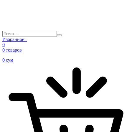
Избранное -
0
0 товаров
0
сум