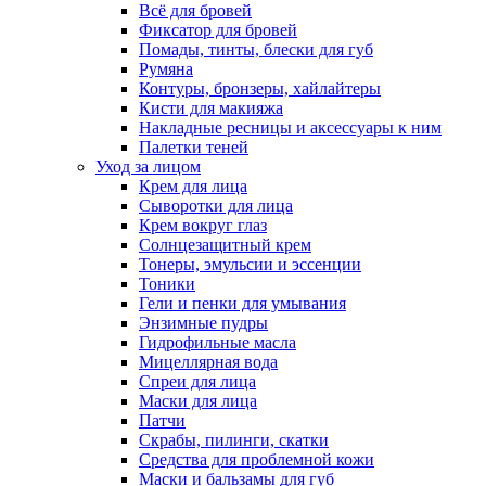
Всё для бровей
Фиксатор для бровей
Помады, тинты, блески для губ
Румяна
Контуры, бронзеры, хайлайтеры
Кисти для макияжа
Накладные ресницы и аксессуары к ним
Палетки теней
Уход за лицом
Крем для лица
Сыворотки для лица
Крем вокруг глаз
Солнцезащитный крем
Тонеры, эмульсии и эссенции
Тоники
Гели и пенки для умывания
Энзимные пудры
Гидрофильные масла
Мицеллярная вода
Спреи для лица
Маски для лица
Патчи
Скрабы, пилинги, скатки
Средства для проблемной кожи
Маски и бальзамы для губ