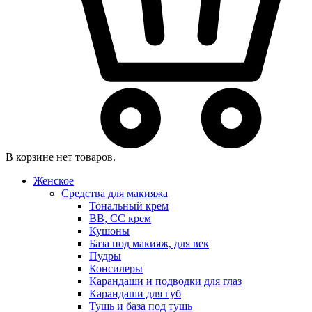
В корзине нет товаров.
Женское
Средства для макияжа
Тональный крем
BB, CC крем
Кушоны
База под макияж, для век
Пудры
Консилеры
Карандаши и подводки для глаз
Карандаши для губ
Тушь и база под тушь