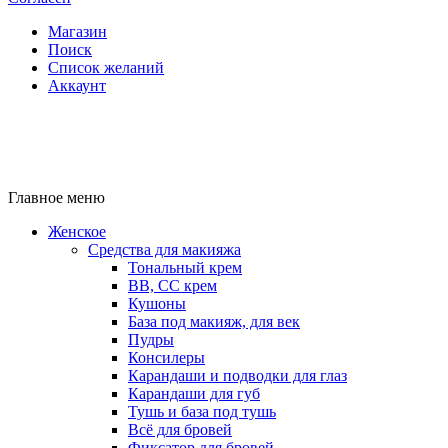
Магазин
Поиск
Список желаний
Аккаунт
Главное меню
Женское
Средства для макияжа
Тональный крем
BB, CC крем
Кушоны
База под макияж, для век
Пудры
Консилеры
Карандаши и подводки для глаз
Карандаши для губ
Тушь и база под тушь
Всё для бровей
Фиксатор для бровей