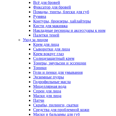
Всё для бровей
Фиксатор для бровей
Помады, тинты, блески для губ
Румяна
Контуры, бронзеры, хайлайтеры
Кисти для макияжа
Накладные ресницы и аксессуары к ним
Палетки теней
Уход за лицом
Крем для лица
Сыворотки для лица
Крем вокруг глаз
Солнцезащитный крем
Тонеры, эмульсии и эссенции
Тоники
Гели и пенки для умывания
Энзимные пудры
Гидрофильные масла
Мицеллярная вода
Спреи для лица
Маски для лица
Патчи
Скрабы, пилинги, скатки
Средства для проблемной кожи
Маски и бальзамы для губ