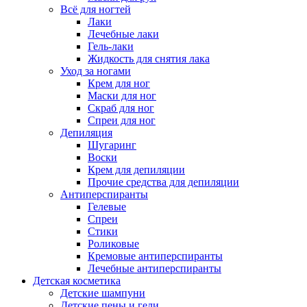
Всё для ногтей
Лаки
Лечебные лаки
Гель-лаки
Жидкость для снятия лака
Уход за ногами
Крем для ног
Маски для ног
Скраб для ног
Спреи для ног
Депиляция
Шугаринг
Воски
Крем для депиляции
Прочие средства для депиляции
Антиперспиранты
Гелевые
Спреи
Стики
Роликовые
Кремовые антиперспиранты
Лечебные антиперспиранты
Детская косметика
Детские шампуни
Детские пены и гели