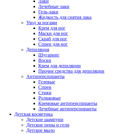
Лаки
Лечебные лаки
Гель-лаки
Жидкость для снятия лака
Уход за ногами
Крем для ног
Маски для ног
Скраб для ног
Спреи для ног
Депиляция
Шугаринг
Воски
Крем для депиляции
Прочие средства для депиляции
Антиперспиранты
Гелевые
Спреи
Стики
Роликовые
Кремовые антиперспиранты
Лечебные антиперспиранты
Детская косметика
Детские шампуни
Детские пены и гели
Детское мыло