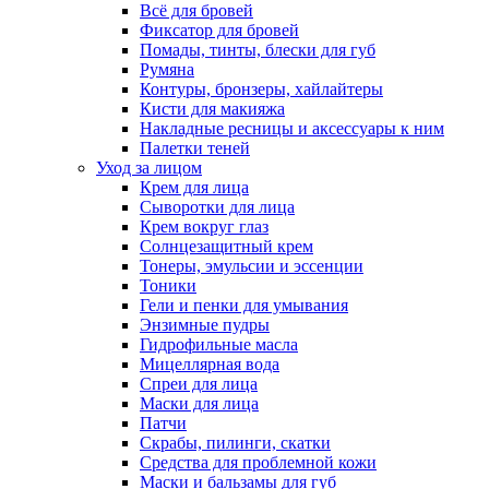
Всё для бровей
Фиксатор для бровей
Помады, тинты, блески для губ
Румяна
Контуры, бронзеры, хайлайтеры
Кисти для макияжа
Накладные ресницы и аксессуары к ним
Палетки теней
Уход за лицом
Крем для лица
Сыворотки для лица
Крем вокруг глаз
Солнцезащитный крем
Тонеры, эмульсии и эссенции
Тоники
Гели и пенки для умывания
Энзимные пудры
Гидрофильные масла
Мицеллярная вода
Спреи для лица
Маски для лица
Патчи
Скрабы, пилинги, скатки
Средства для проблемной кожи
Маски и бальзамы для губ