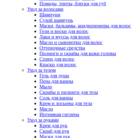
Помады, тинты, блески для губ
Уход за волосами
Шампуни
Сухой шампунь
Маски, бальзамы, кондиционеры для волос
Гели и воски для волос
Лаки и муссы для волос
Масло и сыворотки для волос
Оттеночные средства
Пилинги и скрабы для кожи головы
Спреи для волос
Краски для волос
Уход за телом
Гель для душа
Пена для ванны
Мыло
Скрабы и пилинги для тела
Соль для ванны
Крем и лосьоны для тела
Масло
Интимная гигиена
Уход за руками
Крем для рук
Скраб для рук
Маски для рук