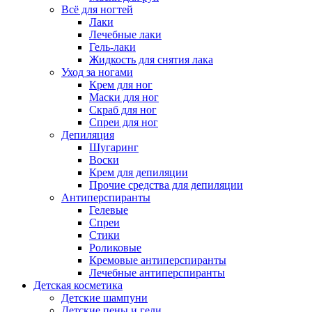
Всё для ногтей
Лаки
Лечебные лаки
Гель-лаки
Жидкость для снятия лака
Уход за ногами
Крем для ног
Маски для ног
Скраб для ног
Спреи для ног
Депиляция
Шугаринг
Воски
Крем для депиляции
Прочие средства для депиляции
Антиперспиранты
Гелевые
Спреи
Стики
Роликовые
Кремовые антиперспиранты
Лечебные антиперспиранты
Детская косметика
Детские шампуни
Детские пены и гели