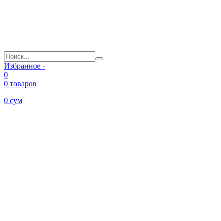
Избранное -
0
0 товаров
0
сум