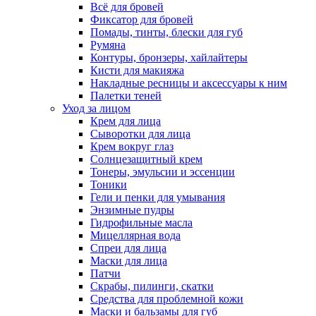
Всё для бровей
Фиксатор для бровей
Помады, тинты, блески для губ
Румяна
Контуры, бронзеры, хайлайтеры
Кисти для макияжа
Накладные ресницы и аксессуары к ним
Палетки теней
Уход за лицом
Крем для лица
Сыворотки для лица
Крем вокруг глаз
Солнцезащитный крем
Тонеры, эмульсии и эссенции
Тоники
Гели и пенки для умывания
Энзимные пудры
Гидрофильные масла
Мицеллярная вода
Спреи для лица
Маски для лица
Патчи
Скрабы, пилинги, скатки
Средства для проблемной кожи
Маски и бальзамы для губ