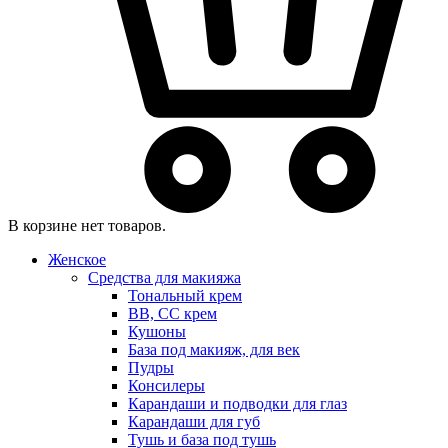
В корзине нет товаров.
Женское
Средства для макияжа
Тональный крем
BB, CC крем
Кушоны
База под макияж, для век
Пудры
Консилеры
Карандаши и подводки для глаз
Карандаши для губ
Тушь и база под тушь