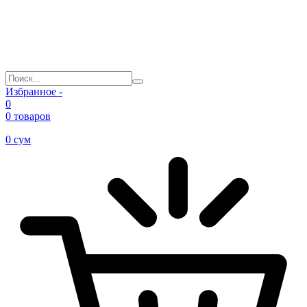
Избранное -
0
0 товаров
0
сум