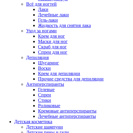
Всё для ногтей
Лаки
Лечебные лаки
Гель-лаки
Жидкость для снятия лака
Уход за ногами
Крем для ног
Маски для ног
Скраб для ног
Спреи для ног
Депиляция
Шугаринг
Воски
Крем для депиляции
Прочие средства для депиляции
Антиперспиранты
Гелевые
Спреи
Стики
Роликовые
Кремовые антиперспиранты
Лечебные антиперспиранты
Детская косметика
Детские шампуни
Детские пены и гели