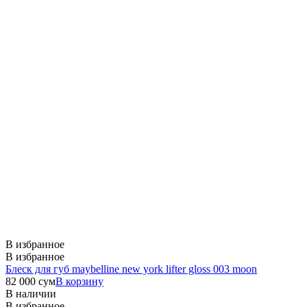
В избранное
В избранное
Блеск для губ maybelline new york lifter gloss 003 moon
82 000
сум
В корзину
В наличии
В избранное