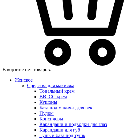
В корзине нет товаров.
Женское
Средства для макияжа
Тональный крем
BB, CC крем
Кушоны
База под макияж, для век
Пудры
Консилеры
Карандаши и подводки для глаз
Карандаши для губ
Тушь и база под тушь