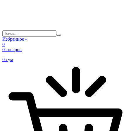
Избранное -
0
0 товаров
0
сум