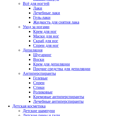
Всё для ногтей
Лаки
Лечебные лаки
Гель-лаки
Жидкость для снятия лака
Уход за ногами
Крем для ног
Маски для ног
Скраб для ног
Спреи для ног
Депиляция
Шугаринг
Воски
Крем для депиляции
Прочие средства для депиляции
Антиперспиранты
Гелевые
Спреи
Стики
Роликовые
Кремовые антиперспиранты
Лечебные антиперспиранты
Детская косметика
Детские шампуни
Детские пены и гели