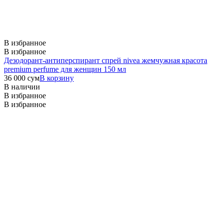
В избранное
В избранное
Дезодорант-антиперспирант спрей nivea жемчужная красота
premium perfume для женщин 150 мл
36 000
сум
В корзину
В наличии
В избранное
В избранное