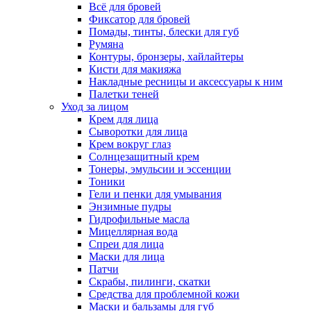
Всё для бровей
Фиксатор для бровей
Помады, тинты, блески для губ
Румяна
Контуры, бронзеры, хайлайтеры
Кисти для макияжа
Накладные ресницы и аксессуары к ним
Палетки теней
Уход за лицом
Крем для лица
Сыворотки для лица
Крем вокруг глаз
Солнцезащитный крем
Тонеры, эмульсии и эссенции
Тоники
Гели и пенки для умывания
Энзимные пудры
Гидрофильные масла
Мицеллярная вода
Спреи для лица
Маски для лица
Патчи
Скрабы, пилинги, скатки
Средства для проблемной кожи
Маски и бальзамы для губ