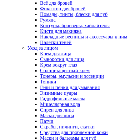
Всё для бровей
Фиксатор для бровей
Помады, тинты, блески для губ
Румяна
Контуры, бронзеры, хайлайтеры
Кисти для макияжа
Накладные ресницы и аксессуары к ним
Палетки теней
Уход за лицом
Крем для лица
Сыворотки для лица
Крем вокруг глаз
Солнцезащитный крем
Тонеры, эмульсии и эссенции
Тоники
Гели и пенки для умывания
Энзимные пудры
Гидрофильные масла
Мицеллярная вода
Спреи для лица
Маски для лица
Патчи
Скрабы, пилинги, скатки
Средства для проблемной кожи
Маски и бальзамы для губ