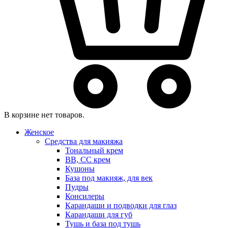
В корзине нет товаров.
Женское
Средства для макияжа
Тональный крем
BB, CC крем
Кушоны
База под макияж, для век
Пудры
Консилеры
Карандаши и подводки для глаз
Карандаши для губ
Тушь и база под тушь