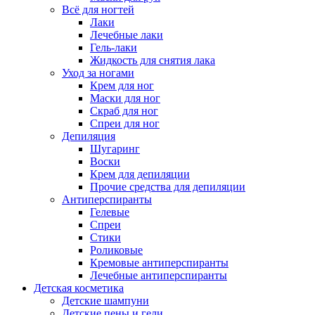
Всё для ногтей
Лаки
Лечебные лаки
Гель-лаки
Жидкость для снятия лака
Уход за ногами
Крем для ног
Маски для ног
Скраб для ног
Спреи для ног
Депиляция
Шугаринг
Воски
Крем для депиляции
Прочие средства для депиляции
Антиперспиранты
Гелевые
Спреи
Стики
Роликовые
Кремовые антиперспиранты
Лечебные антиперспиранты
Детская косметика
Детские шампуни
Детские пены и гели