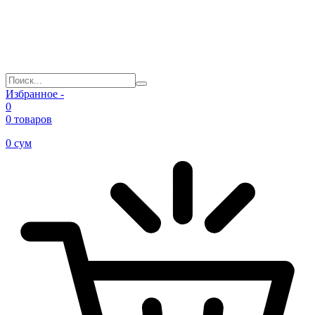
Избранное -
0
0 товаров
0
сум