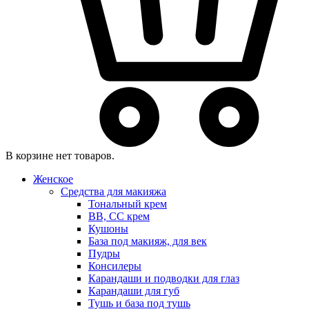
В корзине нет товаров.
Женское
Средства для макияжа
Тональный крем
BB, CC крем
Кушоны
База под макияж, для век
Пудры
Консилеры
Карандаши и подводки для глаз
Карандаши для губ
Тушь и база под тушь