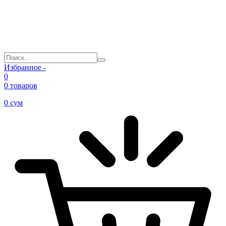
Избранное -
0
0 товаров
0
сум