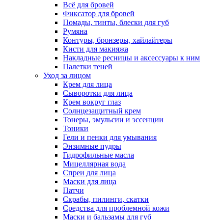
Всё для бровей
Фиксатор для бровей
Помады, тинты, блески для губ
Румяна
Контуры, бронзеры, хайлайтеры
Кисти для макияжа
Накладные ресницы и аксессуары к ним
Палетки теней
Уход за лицом
Крем для лица
Сыворотки для лица
Крем вокруг глаз
Солнцезащитный крем
Тонеры, эмульсии и эссенции
Тоники
Гели и пенки для умывания
Энзимные пудры
Гидрофильные масла
Мицеллярная вода
Спреи для лица
Маски для лица
Патчи
Скрабы, пилинги, скатки
Средства для проблемной кожи
Маски и бальзамы для губ