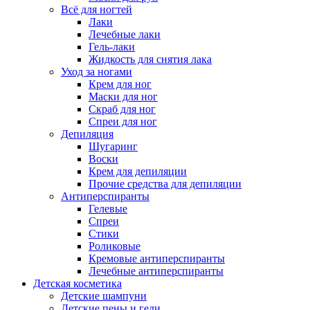
Всё для ногтей
Лаки
Лечебные лаки
Гель-лаки
Жидкость для снятия лака
Уход за ногами
Крем для ног
Маски для ног
Скраб для ног
Спреи для ног
Депиляция
Шугаринг
Воски
Крем для депиляции
Прочие средства для депиляции
Антиперспиранты
Гелевые
Спреи
Стики
Роликовые
Кремовые антиперспиранты
Лечебные антиперспиранты
Детская косметика
Детские шампуни
Детские пены и гели