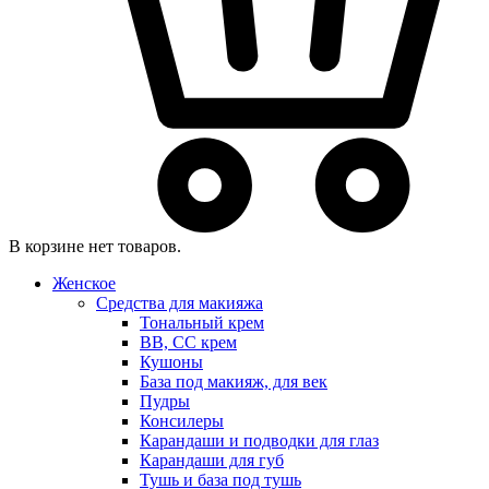
В корзине нет товаров.
Женское
Средства для макияжа
Тональный крем
BB, CC крем
Кушоны
База под макияж, для век
Пудры
Консилеры
Карандаши и подводки для глаз
Карандаши для губ
Тушь и база под тушь