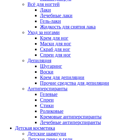
Всё для ногтей
Лаки
Лечебные лаки
Гель-лаки
Жидкость для снятия лака
Уход за ногами
Крем для ног
Маски для ног
Скраб для ног
Спреи для ног
Депиляция
Шугаринг
Воски
Крем для депиляции
Прочие средства для депиляции
Антиперспиранты
Гелевые
Спреи
Стики
Роликовые
Кремовые антиперспиранты
Лечебные антиперспиранты
Детская косметика
Детские шампуни
Детские пены и гели