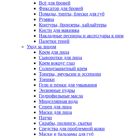
Всё для бровей
Фиксатор для бровей
Помады, тинты, блески для губ
Румяна
Контуры, бронзеры, хайлайтеры
Кисти для макияжа
Накладные ресницы и аксессуары к ним
Палетки теней
Уход за лицом
Крем для лица
Сыворотки для лица
Крем вокруг глаз
Солнцезащитный крем
Тонеры, эмульсии и эссенции
Тоники
Гели и пенки для умывания
Энзимные пудры
Гидрофильные масла
Мицеллярная вода
Спреи для лица
Маски для лица
Патчи
Скрабы, пилинги, скатки
Средства для проблемной кожи
Маски и бальзамы для губ