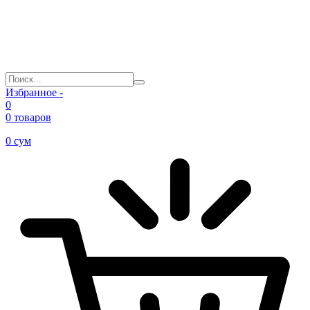
Избранное -
0
0 товаров
0
сум