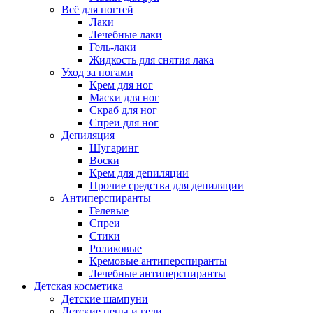
Всё для ногтей
Лаки
Лечебные лаки
Гель-лаки
Жидкость для снятия лака
Уход за ногами
Крем для ног
Маски для ног
Скраб для ног
Спреи для ног
Депиляция
Шугаринг
Воски
Крем для депиляции
Прочие средства для депиляции
Антиперспиранты
Гелевые
Спреи
Стики
Роликовые
Кремовые антиперспиранты
Лечебные антиперспиранты
Детская косметика
Детские шампуни
Детские пены и гели