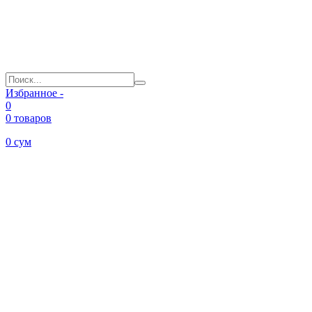
Избранное -
0
0 товаров
0
сум