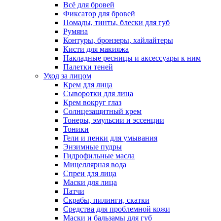
Всё для бровей
Фиксатор для бровей
Помады, тинты, блески для губ
Румяна
Контуры, бронзеры, хайлайтеры
Кисти для макияжа
Накладные ресницы и аксессуары к ним
Палетки теней
Уход за лицом
Крем для лица
Сыворотки для лица
Крем вокруг глаз
Солнцезащитный крем
Тонеры, эмульсии и эссенции
Тоники
Гели и пенки для умывания
Энзимные пудры
Гидрофильные масла
Мицеллярная вода
Спреи для лица
Маски для лица
Патчи
Скрабы, пилинги, скатки
Средства для проблемной кожи
Маски и бальзамы для губ