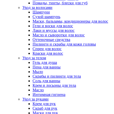
Помады, тинты, блески для губ
Уход за волосами
Шампуни
Сухой шампунь
Маски, бальзамы, кондиционеры для волос
Гели и воски для волос
Лаки и муссы для волос
Масло и сыворотки для волос
Оттеночные средства
Пилинги и скрабы для кожи головы
Спреи для волос
Краски для волос
Уход за телом
Гель для душа
Пена для ванны
Мыло
Скрабы и пилинги для тела
Соль для ванны
Крем и лосьоны для тела
Масло
Интимная гигиена
Уход за руками
Крем для рук
Скраб для рук
Маски для рук