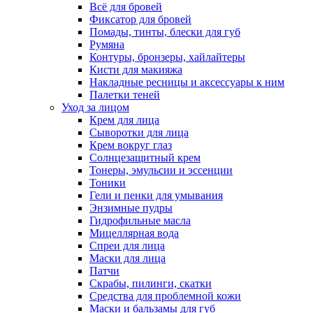
Всё для бровей
Фиксатор для бровей
Помады, тинты, блески для губ
Румяна
Контуры, бронзеры, хайлайтеры
Кисти для макияжа
Накладные ресницы и аксессуары к ним
Палетки теней
Уход за лицом
Крем для лица
Сыворотки для лица
Крем вокруг глаз
Солнцезащитный крем
Тонеры, эмульсии и эссенции
Тоники
Гели и пенки для умывания
Энзимные пудры
Гидрофильные масла
Мицеллярная вода
Спреи для лица
Маски для лица
Патчи
Скрабы, пилинги, скатки
Средства для проблемной кожи
Маски и бальзамы для губ