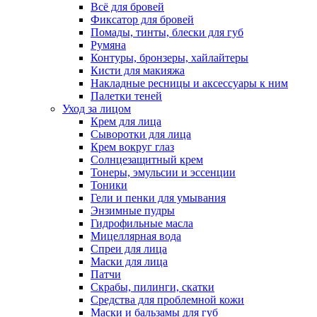
Всё для бровей
Фиксатор для бровей
Помады, тинты, блески для губ
Румяна
Контуры, бронзеры, хайлайтеры
Кисти для макияжа
Накладные ресницы и аксессуары к ним
Палетки теней
Уход за лицом
Крем для лица
Сыворотки для лица
Крем вокруг глаз
Солнцезащитный крем
Тонеры, эмульсии и эссенции
Тоники
Гели и пенки для умывания
Энзимные пудры
Гидрофильные масла
Мицеллярная вода
Спреи для лица
Маски для лица
Патчи
Скрабы, пилинги, скатки
Средства для проблемной кожи
Маски и бальзамы для губ