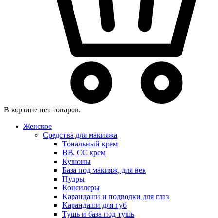
В корзине нет товаров.
Женское
Средства для макияжа
Тональный крем
BB, CC крем
Кушоны
База под макияж, для век
Пудры
Консилеры
Карандаши и подводки для глаз
Карандаши для губ
Тушь и база под тушь