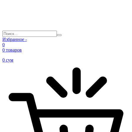
Избранное -
0
0 товаров
0
сум