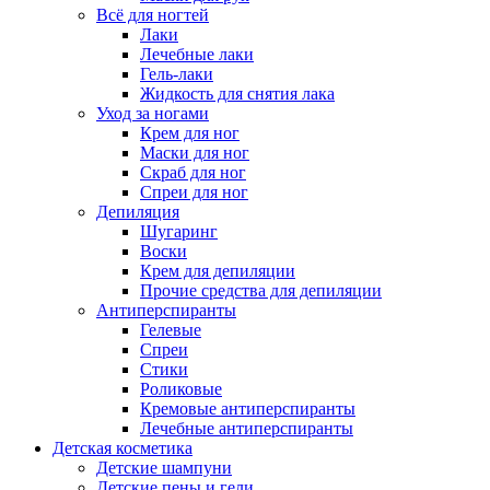
Всё для ногтей
Лаки
Лечебные лаки
Гель-лаки
Жидкость для снятия лака
Уход за ногами
Крем для ног
Маски для ног
Скраб для ног
Спреи для ног
Депиляция
Шугаринг
Воски
Крем для депиляции
Прочие средства для депиляции
Антиперспиранты
Гелевые
Спреи
Стики
Роликовые
Кремовые антиперспиранты
Лечебные антиперспиранты
Детская косметика
Детские шампуни
Детские пены и гели