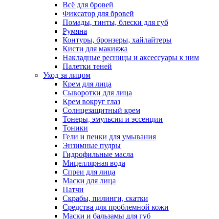
Всё для бровей
Фиксатор для бровей
Помады, тинты, блески для губ
Румяна
Контуры, бронзеры, хайлайтеры
Кисти для макияжа
Накладные ресницы и аксессуары к ним
Палетки теней
Уход за лицом
Крем для лица
Сыворотки для лица
Крем вокруг глаз
Солнцезащитный крем
Тонеры, эмульсии и эссенции
Тоники
Гели и пенки для умывания
Энзимные пудры
Гидрофильные масла
Мицеллярная вода
Спреи для лица
Маски для лица
Патчи
Скрабы, пилинги, скатки
Средства для проблемной кожи
Маски и бальзамы для губ