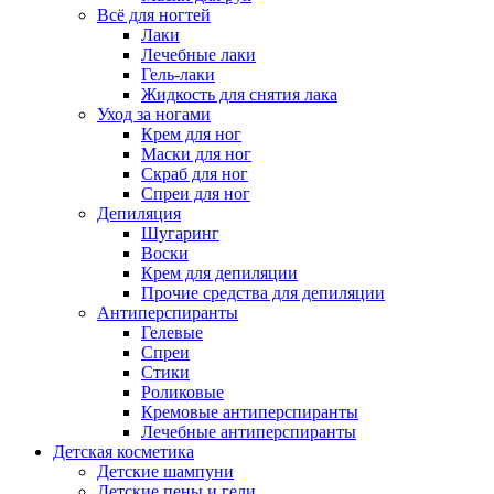
Всё для ногтей
Лаки
Лечебные лаки
Гель-лаки
Жидкость для снятия лака
Уход за ногами
Крем для ног
Маски для ног
Скраб для ног
Спреи для ног
Депиляция
Шугаринг
Воски
Крем для депиляции
Прочие средства для депиляции
Антиперспиранты
Гелевые
Спреи
Стики
Роликовые
Кремовые антиперспиранты
Лечебные антиперспиранты
Детская косметика
Детские шампуни
Детские пены и гели