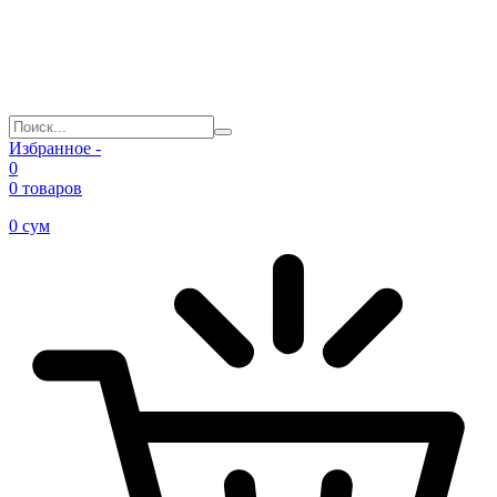
Избранное -
0
0 товаров
0
сум