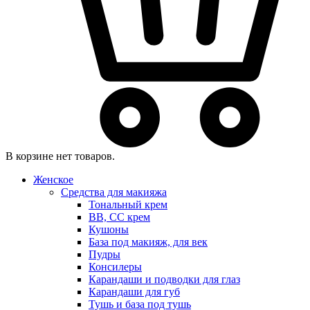
В корзине нет товаров.
Женское
Средства для макияжа
Тональный крем
BB, CC крем
Кушоны
База под макияж, для век
Пудры
Консилеры
Карандаши и подводки для глаз
Карандаши для губ
Тушь и база под тушь