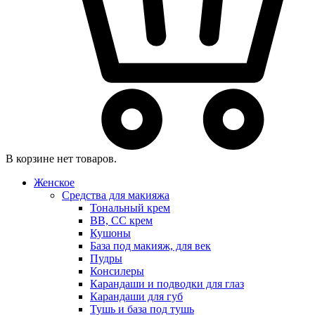
В корзине нет товаров.
Женское
Средства для макияжа
Тональный крем
BB, CC крем
Кушоны
База под макияж, для век
Пудры
Консилеры
Карандаши и подводки для глаз
Карандаши для губ
Тушь и база под тушь