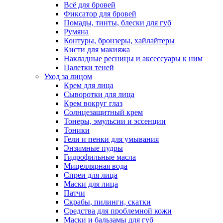
Всё для бровей
Фиксатор для бровей
Помады, тинты, блески для губ
Румяна
Контуры, бронзеры, хайлайтеры
Кисти для макияжа
Накладные ресницы и аксессуары к ним
Палетки теней
Уход за лицом
Крем для лица
Сыворотки для лица
Крем вокруг глаз
Солнцезащитный крем
Тонеры, эмульсии и эссенции
Тоники
Гели и пенки для умывания
Энзимные пудры
Гидрофильные масла
Мицеллярная вода
Спреи для лица
Маски для лица
Патчи
Скрабы, пилинги, скатки
Средства для проблемной кожи
Маски и бальзамы для губ