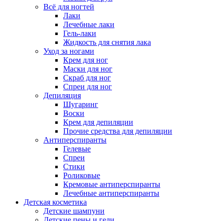
Всё для ногтей
Лаки
Лечебные лаки
Гель-лаки
Жидкость для снятия лака
Уход за ногами
Крем для ног
Маски для ног
Скраб для ног
Спреи для ног
Депиляция
Шугаринг
Воски
Крем для депиляции
Прочие средства для депиляции
Антиперспиранты
Гелевые
Спреи
Стики
Роликовые
Кремовые антиперспиранты
Лечебные антиперспиранты
Детская косметика
Детские шампуни
Детские пены и гели