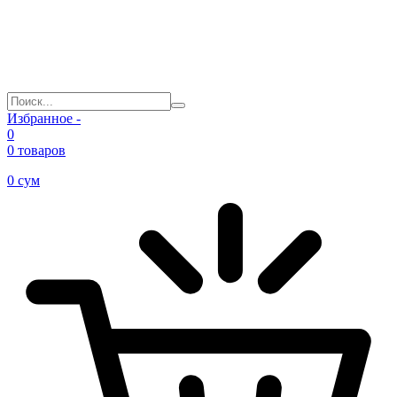
Избранное -
0
0 товаров
0
сум