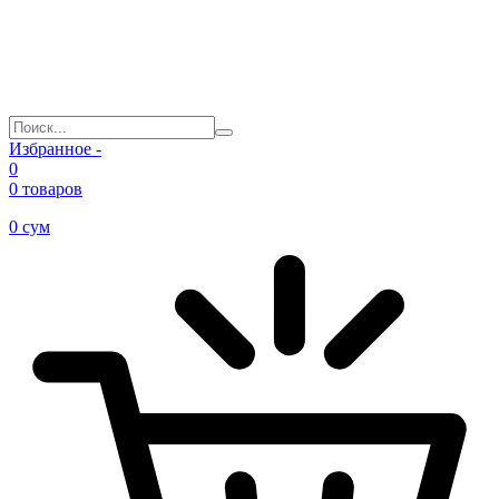
Избранное -
0
0 товаров
0
сум