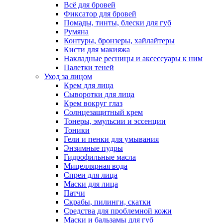
Всё для бровей
Фиксатор для бровей
Помады, тинты, блески для губ
Румяна
Контуры, бронзеры, хайлайтеры
Кисти для макияжа
Накладные ресницы и аксессуары к ним
Палетки теней
Уход за лицом
Крем для лица
Сыворотки для лица
Крем вокруг глаз
Солнцезащитный крем
Тонеры, эмульсии и эссенции
Тоники
Гели и пенки для умывания
Энзимные пудры
Гидрофильные масла
Мицеллярная вода
Спреи для лица
Маски для лица
Патчи
Скрабы, пилинги, скатки
Средства для проблемной кожи
Маски и бальзамы для губ