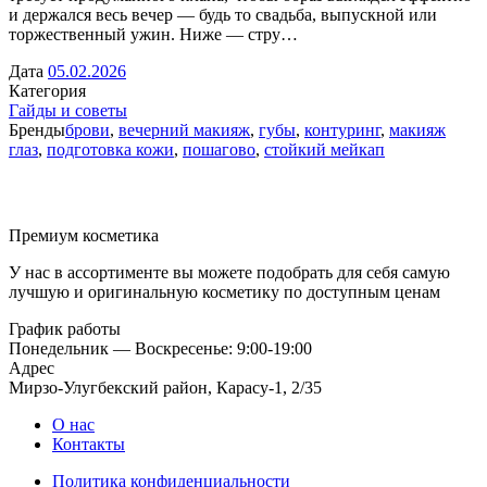
и держался весь вечер — будь то свадьба, выпускной или
торжественный ужин. Ниже — стру…
Дата
05.02.2026
Категория
Гайды и советы
Бренды
брови
,
вечерний макияж
,
губы
,
контуринг
,
макияж
глаз
,
подготовка кожи
,
пошагово
,
стойкий мейкап
Премиум косметика
У нас в ассортименте вы можете подобрать для себя самую
лучшую и оригинальную косметику по доступным ценам
График работы
Понедельник — Воскресенье: 9:00-19:00
Адрес
Мирзо-Улугбекский район, Карасу-1, 2/35
О нас
Контакты
Политика конфиденциальности