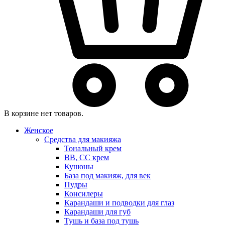
В корзине нет товаров.
Женское
Средства для макияжа
Тональный крем
BB, CC крем
Кушоны
База под макияж, для век
Пудры
Консилеры
Карандаши и подводки для глаз
Карандаши для губ
Тушь и база под тушь