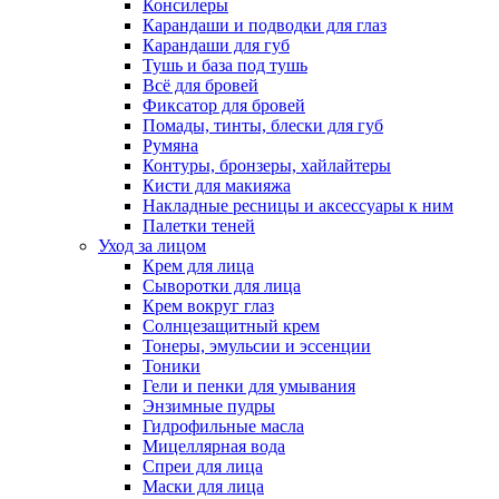
Консилеры
Карандаши и подводки для глаз
Карандаши для губ
Тушь и база под тушь
Всё для бровей
Фиксатор для бровей
Помады, тинты, блески для губ
Румяна
Контуры, бронзеры, хайлайтеры
Кисти для макияжа
Накладные ресницы и аксессуары к ним
Палетки теней
Уход за лицом
Крем для лица
Сыворотки для лица
Крем вокруг глаз
Солнцезащитный крем
Тонеры, эмульсии и эссенции
Тоники
Гели и пенки для умывания
Энзимные пудры
Гидрофильные масла
Мицеллярная вода
Спреи для лица
Маски для лица