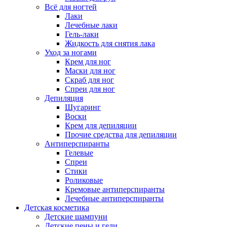
Всё для ногтей
Лаки
Лечебные лаки
Гель-лаки
Жидкость для снятия лака
Уход за ногами
Крем для ног
Маски для ног
Скраб для ног
Спреи для ног
Депиляция
Шугаринг
Воски
Крем для депиляции
Прочие средства для депиляции
Антиперспиранты
Гелевые
Спреи
Стики
Роликовые
Кремовые антиперспиранты
Лечебные антиперспиранты
Детская косметика
Детские шампуни
Детские пены и гели