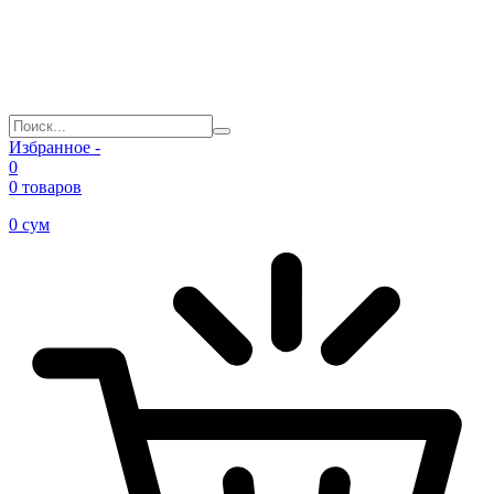
Избранное -
0
0 товаров
0
сум