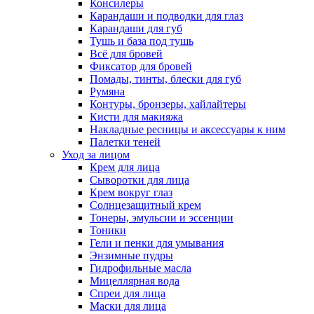
Консилеры
Карандаши и подводки для глаз
Карандаши для губ
Тушь и база под тушь
Всё для бровей
Фиксатор для бровей
Помады, тинты, блески для губ
Румяна
Контуры, бронзеры, хайлайтеры
Кисти для макияжа
Накладные ресницы и аксессуары к ним
Палетки теней
Уход за лицом
Крем для лица
Сыворотки для лица
Крем вокруг глаз
Солнцезащитный крем
Тонеры, эмульсии и эссенции
Тоники
Гели и пенки для умывания
Энзимные пудры
Гидрофильные масла
Мицеллярная вода
Спреи для лица
Маски для лица