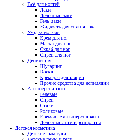
Всё для ногтей
Лаки
Лечебные лаки
Гель-лаки
Жидкость для снятия лака
Уход за ногами
Крем для ног
Маски для ног
Скраб для ног
Спреи для ног
Депиляция
Шугаринг
Воски
Крем для депиляции
Прочие средства для депиляции
Антиперспиранты
Гелевые
Спреи
Стики
Роликовые
Кремовые антиперспиранты
Лечебные антиперспиранты
Детская косметика
Детские шампуни
Детские пены и гели