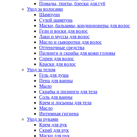
Помады, тинты, блески для губ
Уход за волосами
Шампуни
Сухой шампунь
Маски, бальзамы, кондиционеры для волос
Гели и воски для волос
Лаки и муссы для волос
Масло и сыворотки для волос
Оттеночные средства
Пилинги и скрабы для кожи головы
Спреи для волос
Краски для волос
Уход за телом
Гель для душа
Пена для ванны
Мыло
Скрабы и пилинги для тела
Соль для ванны
Крем и лосьоны для тела
Масло
Интимная гигиена
Уход за руками
Крем для рук
Скраб для рук
Маски для рук