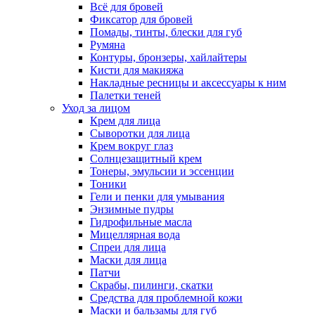
Всё для бровей
Фиксатор для бровей
Помады, тинты, блески для губ
Румяна
Контуры, бронзеры, хайлайтеры
Кисти для макияжа
Накладные ресницы и аксессуары к ним
Палетки теней
Уход за лицом
Крем для лица
Сыворотки для лица
Крем вокруг глаз
Солнцезащитный крем
Тонеры, эмульсии и эссенции
Тоники
Гели и пенки для умывания
Энзимные пудры
Гидрофильные масла
Мицеллярная вода
Спреи для лица
Маски для лица
Патчи
Скрабы, пилинги, скатки
Средства для проблемной кожи
Маски и бальзамы для губ