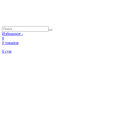
Избранное -
0
0 товаров
0
сум