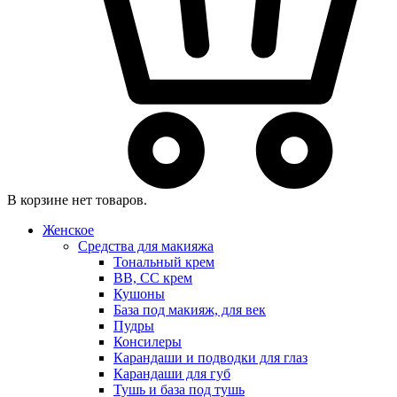
В корзине нет товаров.
Женское
Средства для макияжа
Тональный крем
BB, CC крем
Кушоны
База под макияж, для век
Пудры
Консилеры
Карандаши и подводки для глаз
Карандаши для губ
Тушь и база под тушь