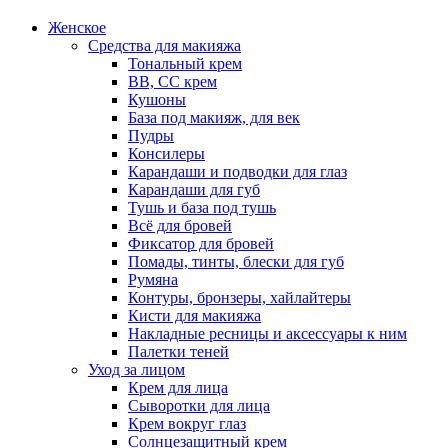
Женское
Средства для макияжа
Тональный крем
BB, CC крем
Кушоны
База под макияж, для век
Пудры
Консилеры
Карандаши и подводки для глаз
Карандаши для губ
Тушь и база под тушь
Всё для бровей
Фиксатор для бровей
Помады, тинты, блески для губ
Румяна
Контуры, бронзеры, хайлайтеры
Кисти для макияжа
Накладные ресницы и аксессуары к ним
Палетки теней
Уход за лицом
Крем для лица
Сыворотки для лица
Крем вокруг глаз
Солнцезащитный крем