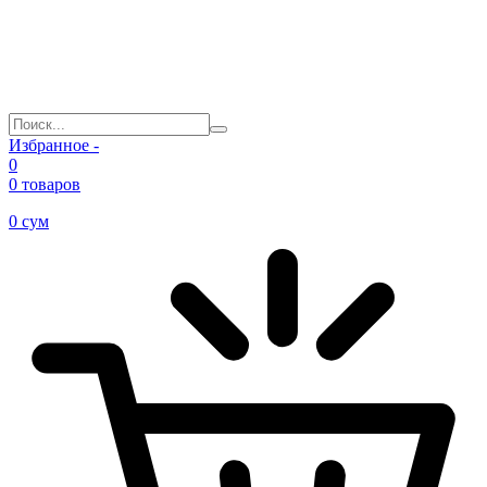
Избранное -
0
0 товаров
0
сум