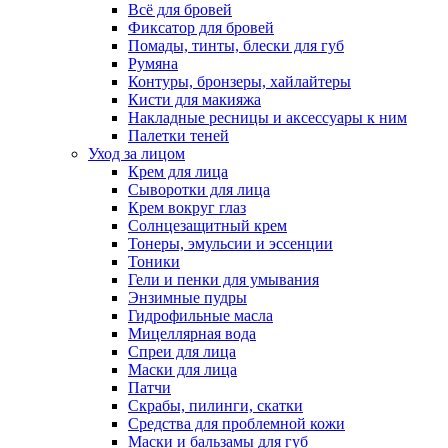
Всё для бровей
Фиксатор для бровей
Помады, тинты, блески для губ
Румяна
Контуры, бронзеры, хайлайтеры
Кисти для макияжа
Накладные ресницы и аксессуары к ним
Палетки теней
Уход за лицом
Крем для лица
Сыворотки для лица
Крем вокруг глаз
Солнцезащитный крем
Тонеры, эмульсии и эссенции
Тоники
Гели и пенки для умывания
Энзимные пудры
Гидрофильные масла
Мицеллярная вода
Спреи для лица
Маски для лица
Патчи
Скрабы, пилинги, скатки
Средства для проблемной кожи
Маски и бальзамы для губ