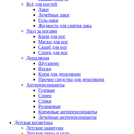
Всё для ногтей
Лаки
Лечебные лаки
Гель-лаки
Жидкость для снятия лака
Уход за ногами
Крем для ног
Маски для ног
Скраб для ног
Спреи для ног
Депиляция
Шугаринг
Воски
Крем для депиляции
Прочие средства для депиляции
Антиперспиранты
Гелевые
Спреи
Стики
Роликовые
Кремовые антиперспиранты
Лечебные антиперспиранты
Детская косметика
Детские шампуни
Детские пены и гели