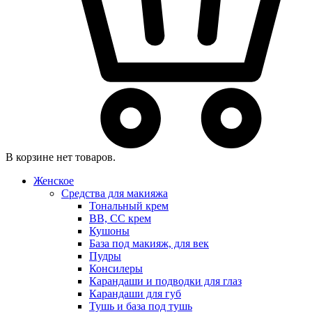
В корзине нет товаров.
Женское
Средства для макияжа
Тональный крем
BB, CC крем
Кушоны
База под макияж, для век
Пудры
Консилеры
Карандаши и подводки для глаз
Карандаши для губ
Тушь и база под тушь