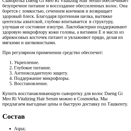
Сыворотка Daeng Gi Meo Ri Vitalizing Hair Serum обеспечивает
безупречное питание и воссоздание обессиленных волос. Она
борется с ломкостью, сечением кончиков и возвращает
здоровый блеск. Благодаря протеинам шелка, вытяжке
центеллы азиатской, глубоко впитывается в структуру,
улучшая ее состояние изнутри. Лактобактерии поддерживают
здоровую микрофлору кожи головы, а витамин Е и масло из
абрикосовых косточек питают и увлажняют пряди, делая их
мягкими и шелковистыми.
При регулярном применении средство обеспечит:
Укрепление.
Глубокое питание.
Антиоксидантную защиту.
Поддержание микрофлоры.
Восстановление.
Купить восстанавливающую сыворотку для волос Daeng Gi
Meo Ri Vitalizing Hair Serum можно в Cosmoteka. Мы
предлагаем выгодные цены и быструю доставку по Ташкенту.
Состав
Aqua;