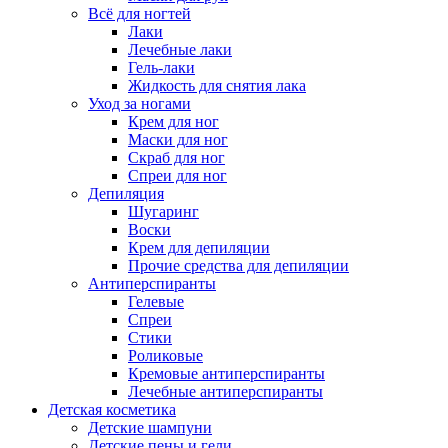
Всё для ногтей
Лаки
Лечебные лаки
Гель-лаки
Жидкость для снятия лака
Уход за ногами
Крем для ног
Маски для ног
Скраб для ног
Спреи для ног
Депиляция
Шугаринг
Воски
Крем для депиляции
Прочие средства для депиляции
Антиперспиранты
Гелевые
Спреи
Стики
Роликовые
Кремовые антиперспиранты
Лечебные антиперспиранты
Детская косметика
Детские шампуни
Детские пены и гели