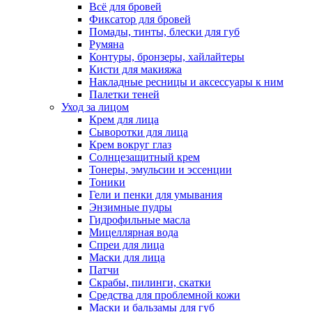
Всё для бровей
Фиксатор для бровей
Помады, тинты, блески для губ
Румяна
Контуры, бронзеры, хайлайтеры
Кисти для макияжа
Накладные ресницы и аксессуары к ним
Палетки теней
Уход за лицом
Крем для лица
Сыворотки для лица
Крем вокруг глаз
Солнцезащитный крем
Тонеры, эмульсии и эссенции
Тоники
Гели и пенки для умывания
Энзимные пудры
Гидрофильные масла
Мицеллярная вода
Спреи для лица
Маски для лица
Патчи
Скрабы, пилинги, скатки
Средства для проблемной кожи
Маски и бальзамы для губ