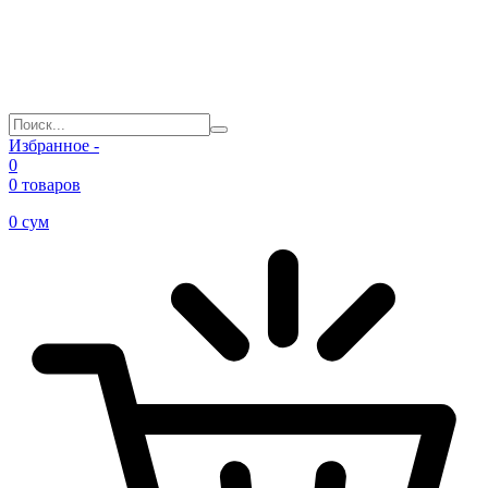
Избранное -
0
0 товаров
0
сум