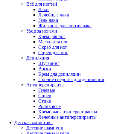
Всё для ногтей
Лаки
Лечебные лаки
Гель-лаки
Жидкость для снятия лака
Уход за ногами
Крем для ног
Маски для ног
Скраб для ног
Спреи для ног
Депиляция
Шугаринг
Воски
Крем для депиляции
Прочие средства для депиляции
Антиперспиранты
Гелевые
Спреи
Стики
Роликовые
Кремовые антиперспиранты
Лечебные антиперспиранты
Детская косметика
Детские шампуни
Детские пены и гели