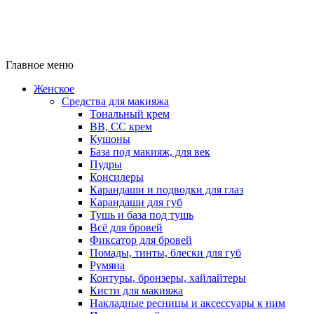
Главное меню
Женское
Средства для макияжа
Тональный крем
BB, CC крем
Кушоны
База под макияж, для век
Пудры
Консилеры
Карандаши и подводки для глаз
Карандаши для губ
Тушь и база под тушь
Всё для бровей
Фиксатор для бровей
Помады, тинты, блески для губ
Румяна
Контуры, бронзеры, хайлайтеры
Кисти для макияжа
Накладные ресницы и аксессуары к ним