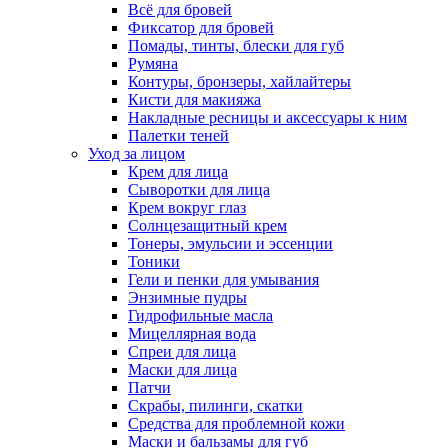
Всё для бровей
Фиксатор для бровей
Помады, тинты, блески для губ
Румяна
Контуры, бронзеры, хайлайтеры
Кисти для макияжа
Накладные ресницы и аксессуары к ним
Палетки теней
Уход за лицом
Крем для лица
Сыворотки для лица
Крем вокруг глаз
Солнцезащитный крем
Тонеры, эмульсии и эссенции
Тоники
Гели и пенки для умывания
Энзимные пудры
Гидрофильные масла
Мицеллярная вода
Спреи для лица
Маски для лица
Патчи
Скрабы, пилинги, скатки
Средства для проблемной кожи
Маски и бальзамы для губ