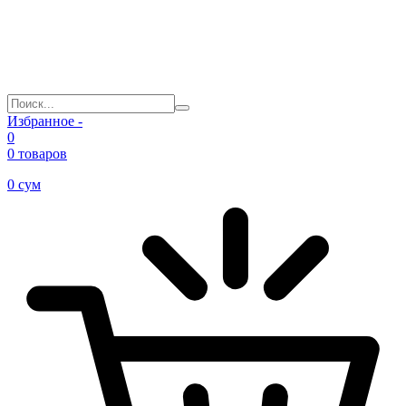
Избранное -
0
0 товаров
0
сум