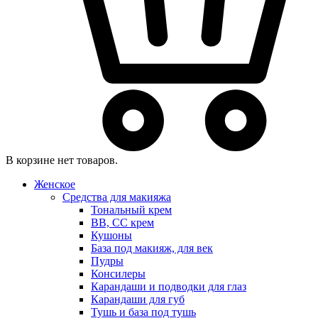
В корзине нет товаров.
Женское
Средства для макияжа
Тональный крем
BB, CC крем
Кушоны
База под макияж, для век
Пудры
Консилеры
Карандаши и подводки для глаз
Карандаши для губ
Тушь и база под тушь