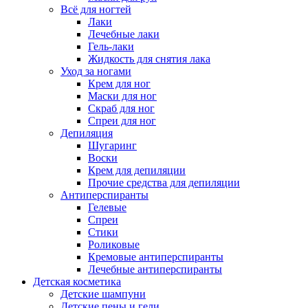
Всё для ногтей
Лаки
Лечебные лаки
Гель-лаки
Жидкость для снятия лака
Уход за ногами
Крем для ног
Маски для ног
Скраб для ног
Спреи для ног
Депиляция
Шугаринг
Воски
Крем для депиляции
Прочие средства для депиляции
Антиперспиранты
Гелевые
Спреи
Стики
Роликовые
Кремовые антиперспиранты
Лечебные антиперспиранты
Детская косметика
Детские шампуни
Детские пены и гели