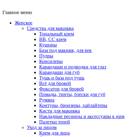
Главное меню
Женское
Средства для макияжа
Тональный крем
BB, CC крем
Кушоны
База под макияж, для век
Пудры
Консилеры
Карандаши и подводки для глаз
Карандаши для губ
Тушь и база под тушь
Всё для бровей
Фиксатор для бровей
Помады, тинты, блески для губ
Румяна
Контуры, бронзеры, хайлайтеры
Кисти для макияжа
Накладные ресницы и аксессуары к ним
Палетки теней
Уход за лицом
Крем для лица