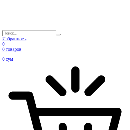
Избранное -
0
0 товаров
0
сум