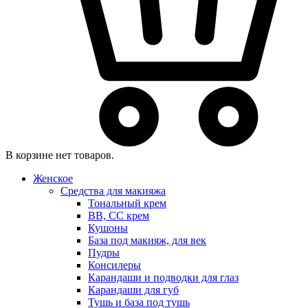
В корзине нет товаров.
Женское
Средства для макияжа
Тональный крем
BB, CC крем
Кушоны
База под макияж, для век
Пудры
Консилеры
Карандаши и подводки для глаз
Карандаши для губ
Тушь и база под тушь