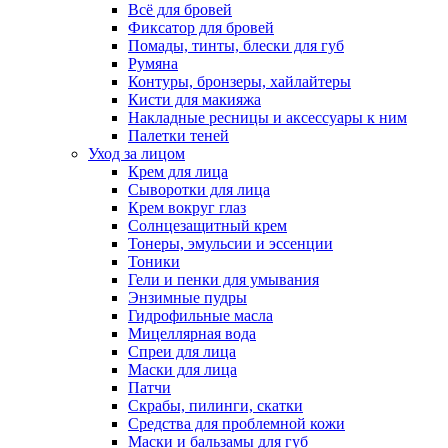
Всё для бровей
Фиксатор для бровей
Помады, тинты, блески для губ
Румяна
Контуры, бронзеры, хайлайтеры
Кисти для макияжа
Накладные ресницы и аксессуары к ним
Палетки теней
Уход за лицом
Крем для лица
Сыворотки для лица
Крем вокруг глаз
Солнцезащитный крем
Тонеры, эмульсии и эссенции
Тоники
Гели и пенки для умывания
Энзимные пудры
Гидрофильные масла
Мицеллярная вода
Спреи для лица
Маски для лица
Патчи
Скрабы, пилинги, скатки
Средства для проблемной кожи
Маски и бальзамы для губ