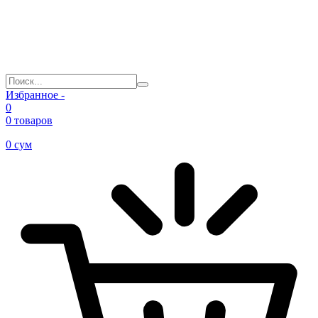
Избранное -
0
0 товаров
0
сум