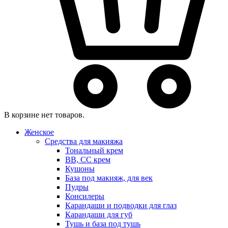
В корзине нет товаров.
Женское
Средства для макияжа
Тональный крем
BB, CC крем
Кушоны
База под макияж, для век
Пудры
Консилеры
Карандаши и подводки для глаз
Карандаши для губ
Тушь и база под тушь