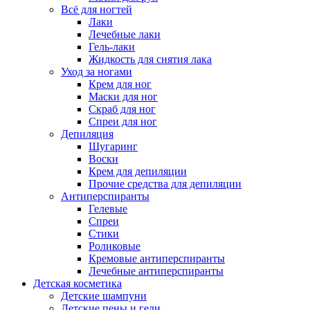
Всё для ногтей
Лаки
Лечебные лаки
Гель-лаки
Жидкость для снятия лака
Уход за ногами
Крем для ног
Маски для ног
Скраб для ног
Спреи для ног
Депиляция
Шугаринг
Воски
Крем для депиляции
Прочие средства для депиляции
Антиперспиранты
Гелевые
Спреи
Стики
Роликовые
Кремовые антиперспиранты
Лечебные антиперспиранты
Детская косметика
Детские шампуни
Детские пены и гели