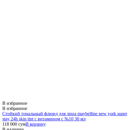
В избранное
В избранное
Стойкий тональный флюид для лица maybelline new york super
stay 24h skin tint с витамином с №10 30 мл
118 000
сум
В корзину
В наличии