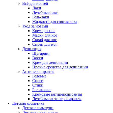
Всё для ногтей
Лаки
Лечебные лаки
Гель-лаки
Жидкость для снятия лака
Уход за ногами
Крем для ног
Маски для ног
Скраб для ног
Спреи для ног
Депиляция
Шугаринг
Воски
Крем для депиляции
Прочие средства для депиляции
Антиперспиранты
Гелевые
Спреи
Стики
Роликовые
Кремовые антиперспиранты
Лечебные антиперспиранты
Детская косметика
Детские шампуни
Детские пены и гели