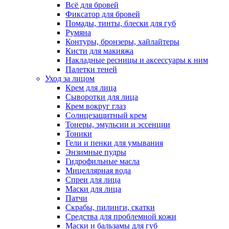
Всё для бровей
Фиксатор для бровей
Помады, тинты, блески для губ
Румяна
Контуры, бронзеры, хайлайтеры
Кисти для макияжа
Накладные ресницы и аксессуары к ним
Палетки теней
Уход за лицом
Крем для лица
Сыворотки для лица
Крем вокруг глаз
Солнцезащитный крем
Тонеры, эмульсии и эссенции
Тоники
Гели и пенки для умывания
Энзимные пудры
Гидрофильные масла
Мицеллярная вода
Спреи для лица
Маски для лица
Патчи
Скрабы, пилинги, скатки
Средства для проблемной кожи
Маски и бальзамы для губ