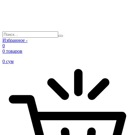
Избранное -
0
0 товаров
0
сум