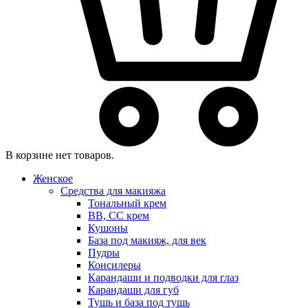
В корзине нет товаров.
Женское
Средства для макияжа
Тональный крем
BB, CC крем
Кушоны
База под макияж, для век
Пудры
Консилеры
Карандаши и подводки для глаз
Карандаши для губ
Тушь и база под тушь