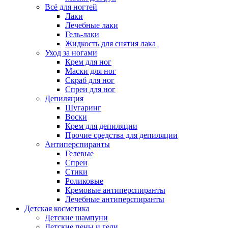
Всё для ногтей
Лаки
Лечебные лаки
Гель-лаки
Жидкость для снятия лака
Уход за ногами
Крем для ног
Маски для ног
Скраб для ног
Спреи для ног
Депиляция
Шугаринг
Воски
Крем для депиляции
Прочие средства для депиляции
Антиперспиранты
Гелевые
Спреи
Стики
Роликовые
Кремовые антиперспиранты
Лечебные антиперспиранты
Детская косметика
Детские шампуни
Детские пены и гели