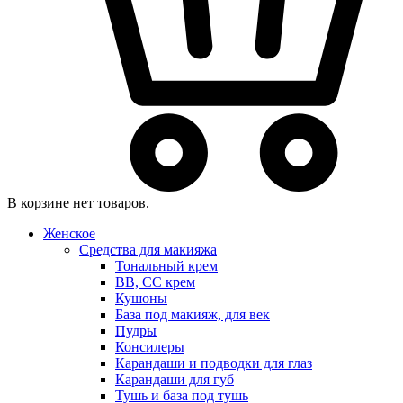
В корзине нет товаров.
Женское
Средства для макияжа
Тональный крем
BB, CC крем
Кушоны
База под макияж, для век
Пудры
Консилеры
Карандаши и подводки для глаз
Карандаши для губ
Тушь и база под тушь