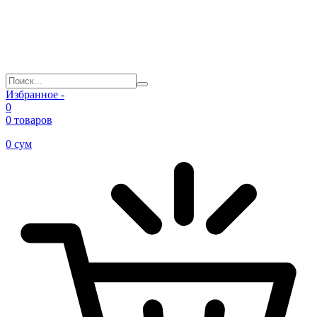
Избранное -
0
0 товаров
0
сум