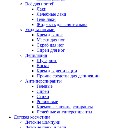
Всё для ногтей
Лаки
Лечебные лаки
Гель-лаки
Жидкость для снятия лака
Уход за ногами
Крем для ног
Маски для ног
Скраб для ног
Спреи для ног
Депиляция
Шугаринг
Воски
Крем для депиляции
Прочие средства для депиляции
Антиперспиранты
Гелевые
Спреи
Стики
Роликовые
Кремовые антиперспиранты
Лечебные антиперспиранты
Детская косметика
Детские шампуни
Детские пены и гели