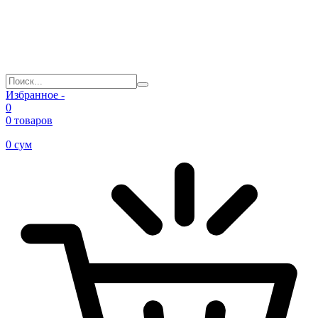
Избранное -
0
0 товаров
0
сум