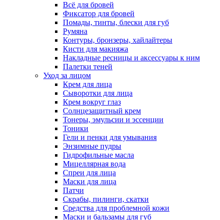
Всё для бровей
Фиксатор для бровей
Помады, тинты, блески для губ
Румяна
Контуры, бронзеры, хайлайтеры
Кисти для макияжа
Накладные ресницы и аксессуары к ним
Палетки теней
Уход за лицом
Крем для лица
Сыворотки для лица
Крем вокруг глаз
Солнцезащитный крем
Тонеры, эмульсии и эссенции
Тоники
Гели и пенки для умывания
Энзимные пудры
Гидрофильные масла
Мицеллярная вода
Спреи для лица
Маски для лица
Патчи
Скрабы, пилинги, скатки
Средства для проблемной кожи
Маски и бальзамы для губ