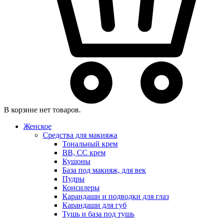
В корзине нет товаров.
Женское
Средства для макияжа
Тональный крем
BB, CC крем
Кушоны
База под макияж, для век
Пудры
Консилеры
Карандаши и подводки для глаз
Карандаши для губ
Тушь и база под тушь